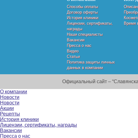
Способы оплаты
Описан
Договор оферты
Преобр
История клиники
Космет
Лицензии, сертификаты,
Время 
награды
Наши специалисты
Вакансии
Пресса о нас
Видео
Статьи
Политика защиты личных
данных в компании
Официальный сайт – “Славянска
О компании
Новости
Новости
Акции
Рецепты
История клиники
Лицензии, сертификаты, награды
Вакансии
Пресса о нас