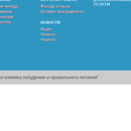
УСЛУГИ
ие метода
Фото До и после
ажение
Истории, благодарности
ическая
вспять
НОВОСТИ
Акции
Новости
Рецепты
я клиника похудения и правильного питания”