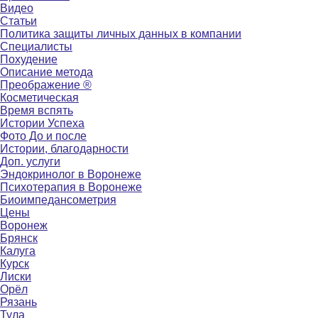
Видео
Статьи
Политика защиты личных данных в компании
Специалисты
Похудение
Описание метода
Преображение ®
Косметическая
Время вспять
Истории Успеха
Фото До и после
Истории, благодарности
Доп. услуги
Эндокринолог в Воронеже
Психотерапия в Воронеже
Биоимпедансометрия
Цены
Воронеж
Брянск
Калуга
Курск
Лиски
Орёл
Рязань
Тула