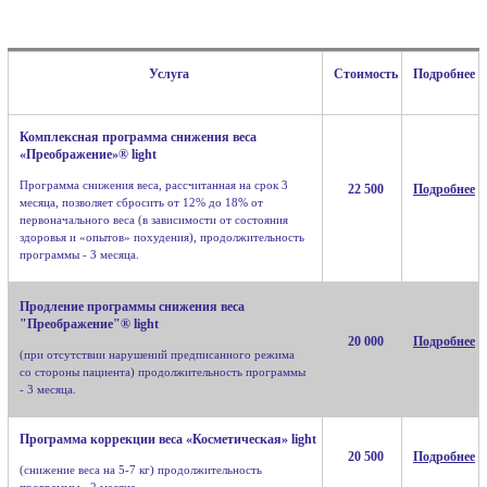
Услуга
Стоимость
Подробнее
Комплексная программа снижения веса
«Преображение»® light
Программа снижения веса, рассчитанная на срок 3
22 500
Подробнее
месяца, позволяет сбросить от 12% до 18% от
первоначального веса (в зависимости от состояния
здоровья и «опытов» похудения), продолжительность
программы - 3 месяца.
Продление программы снижения веса
"Преображение"® light
20 000
Подробнее
(при отсутствии нарушений предписанного режима
со стороны пациента) продолжительность программы
- 3 месяца.
Программа коррекции веса «Косметическая» light
20 500
Подробнее
(снижение веса на 5-7 кг) продолжительность
программы - 2 месяца.