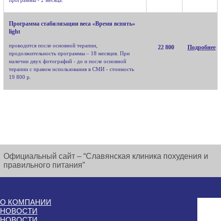
Программа стабилизации веса «Время вспять»
light
проводится после основной терапии,
22 800
Подробнее
продолжительность программы – 18 месяцев. При
наличии двух фотографий - до и после основной
терапии с правом использования в СМИ - стоимость
19 800 р.
Официальный сайт – “Славянская клиника похудения и
правильного питания”
О КОМПАНИИ
НОВОСТИ
НОВОСТИ