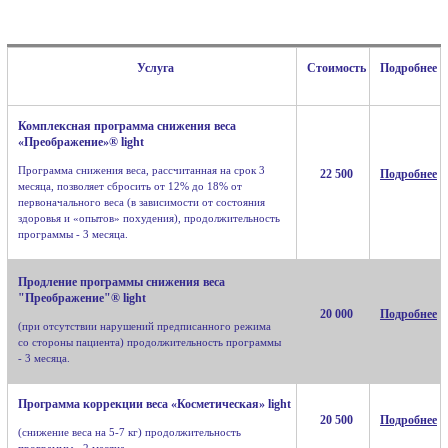
Услуга
Стоимость
Подробнее
Комплексная программа снижения веса
«Преображение»® light
Программа снижения веса, рассчитанная на срок 3
22 500
Подробнее
месяца, позволяет сбросить от 12% до 18% от
первоначального веса (в зависимости от состояния
здоровья и «опытов» похудения), продолжительность
программы - 3 месяца.
Продление программы снижения веса
"Преображение"® light
20 000
Подробнее
(при отсутствии нарушений предписанного режима
со стороны пациента) продолжительность программы
- 3 месяца.
Программа коррекции веса «Косметическая» light
20 500
Подробнее
(снижение веса на 5-7 кг) продолжительность
программы - 2 месяца.