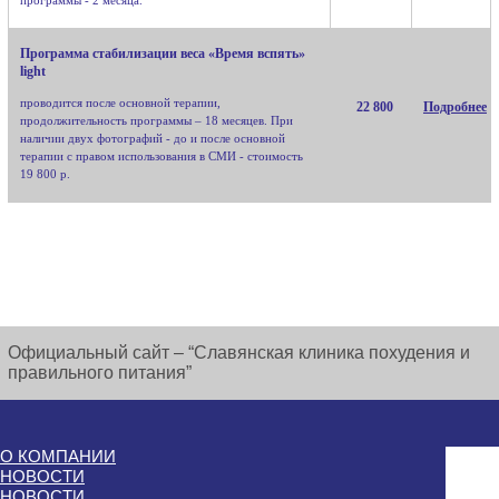
Программа стабилизации веса «Время вспять»
light
проводится после основной терапии,
22 800
Подробнее
продолжительность программы – 18 месяцев. При
наличии двух фотографий - до и после основной
терапии с правом использования в СМИ - стоимость
19 800 р.
Официальный сайт – “Славянская клиника похудения и
правильного питания”
О КОМПАНИИ
НОВОСТИ
НОВОСТИ