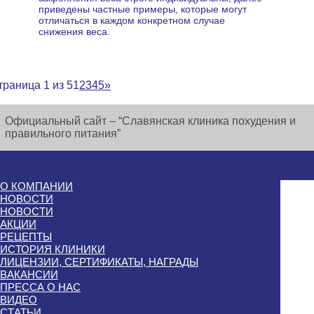
приведены частные примеры, которые могут
отличаться в каждом конкретном случае
снижения веса.
траница 1 из 5
1
2
3
4
5
»
Официальный сайт – “Славянская клиника похудения и
правильного питания”
О КОМПАНИИ
НОВОСТИ
НОВОСТИ
АКЦИИ
РЕЦЕПТЫ
ИСТОРИЯ КЛИНИКИ
ЛИЦЕНЗИИ, СЕРТИФИКАТЫ, НАГРАДЫ
ВАКАНСИИ
ПРЕССА О НАС
ВИДЕО
СТАТЬИ