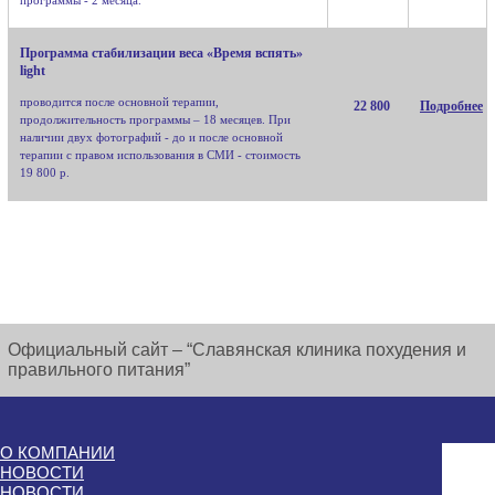
Программа стабилизации веса «Время вспять»
light
проводится после основной терапии,
22 800
Подробнее
продолжительность программы – 18 месяцев. При
наличии двух фотографий - до и после основной
терапии с правом использования в СМИ - стоимость
19 800 р.
Официальный сайт – “Славянская клиника похудения и
правильного питания”
О КОМПАНИИ
НОВОСТИ
НОВОСТИ