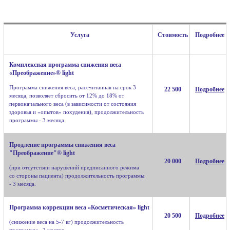
Услуга
Стоимость
Подробнее
Комплексная программа снижения веса
«Преображение»® light
Программа снижения веса, рассчитанная на срок 3
22 500
Подробнее
месяца, позволяет сбросить от 12% до 18% от
первоначального веса (в зависимости от состояния
здоровья и «опытов» похудения), продолжительность
программы - 3 месяца.
Продление программы снижения веса
"Преображение"® light
20 000
Подробнее
(при отсутствии нарушений предписанного режима
со стороны пациента) продолжительность программы
- 3 месяца.
Программа коррекции веса «Косметическая» light
20 500
Подробнее
(снижение веса на 5-7 кг) продолжительность
программы - 2 месяца.