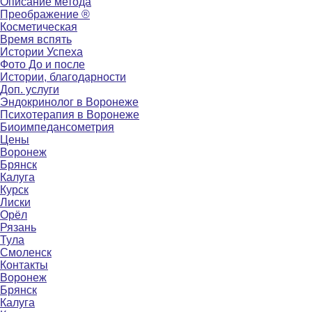
Описание метода
Преображение ®
Косметическая
Время вспять
Истории Успеха
Фото До и после
Истории, благодарности
Доп. услуги
Эндокринолог в Воронеже
Психотерапия в Воронеже
Биоимпедансометрия
Цены
Воронеж
Брянск
Калуга
Курск
Лиски
Орёл
Рязань
Тула
Смоленск
Контакты
Воронеж
Брянск
Калуга