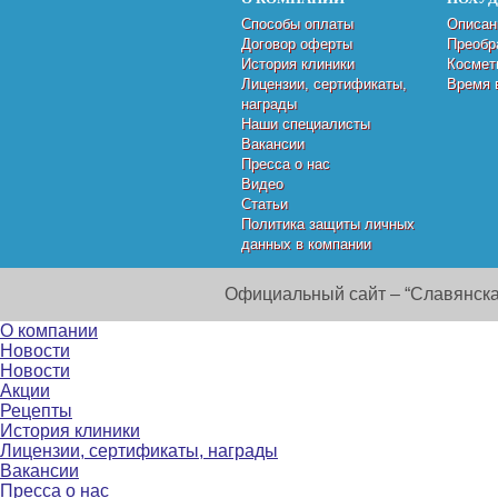
Способы оплаты
Описан
Договор оферты
Преобр
История клиники
Космет
Лицензии, сертификаты,
Время 
награды
Наши специалисты
Вакансии
Пресса о нас
Видео
Статьи
Политика защиты личных
данных в компании
Официальный сайт – “Славянска
О компании
Новости
Новости
Акции
Рецепты
История клиники
Лицензии, сертификаты, награды
Вакансии
Пресса о нас