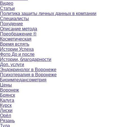
Видео
Статьи
Политика защиты личных данных в компании
Специалисты
Похудение
Описание метода
Преображение ®
Косметическая
Время вспять
Истории Успеха
Фото До и после
Истории, благодарности
Доп. услуги
Эндокринолог в Воронеже
Психотерапия в Воронеже
Биоимпедансометрия
Цены
Воронеж
Брянск
Калуга
Курск
Лиски
Орёл
Рязань
Тула