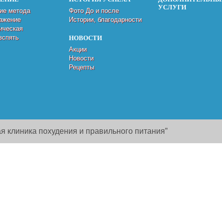
УСЛУГИ
ие метода
Фото До и после
ажение
Истории, благодарности
ическая
вспять
НОВОСТИ
Акции
Новости
Рецепты
я клиника похудения и правильного питания”