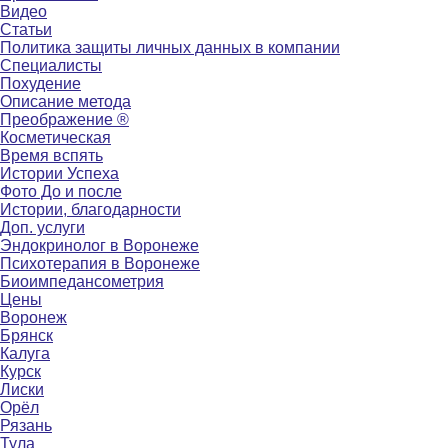
Видео
Статьи
Политика защиты личных данных в компании
Специалисты
Похудение
Описание метода
Преображение ®
Косметическая
Время вспять
Истории Успеха
Фото До и после
Истории, благодарности
Доп. услуги
Эндокринолог в Воронеже
Психотерапия в Воронеже
Биоимпедансометрия
Цены
Воронеж
Брянск
Калуга
Курск
Лиски
Орёл
Рязань
Тула