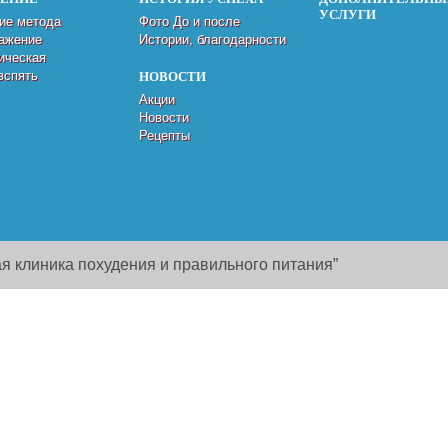
УСЛУГИ
ие метода
Фото До и после
ажение
Истории, благодарности
ическая
вспять
НОВОСТИ
Акции
Новости
Рецепты
я клиника похудения и правильного питания”