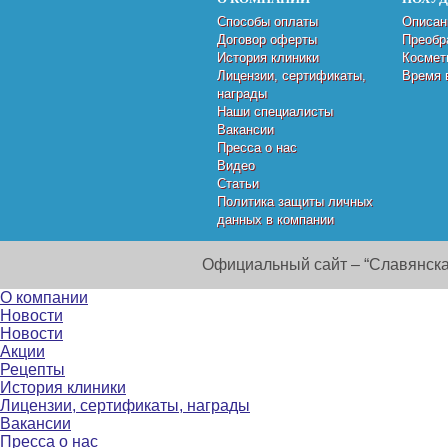
Способы оплаты
Описан
Договор оферты
Преобр
История клиники
Космет
Лицензии, сертификаты,
Время 
награды
Наши специалисты
Вакансии
Пресса о нас
Видео
Статьи
Политика защиты личных
данных в компании
Официальный сайт – “Славянска
О компании
Новости
Новости
Акции
Рецепты
История клиники
Лицензии, сертификаты, награды
Вакансии
Пресса о нас