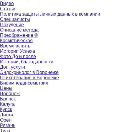
Видео
Статьи
Политика защиты личных данных в компании
Специалисты
Похудение
Описание метода
Преображение ®
Косметическая
Время вспять
Истории Успеха
Фото До и после
Истории, благодарности
Доп. услуги
Эндокринолог в Воронеже
Психотерапия в Воронеже
Биоимпедансометрия
Цены
Воронеж
Брянск
Калуга
Курск
Лиски
Орёл
Рязань
Тула