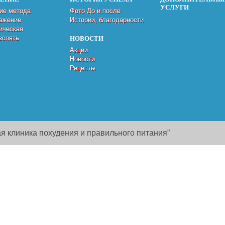
УСЛУГИ
ие метода
Фото До и после
ажение
Истории, благодарности
ическая
вспять
НОВОСТИ
Акции
Новости
Рецепты
я клиника похудения и правильного питания”