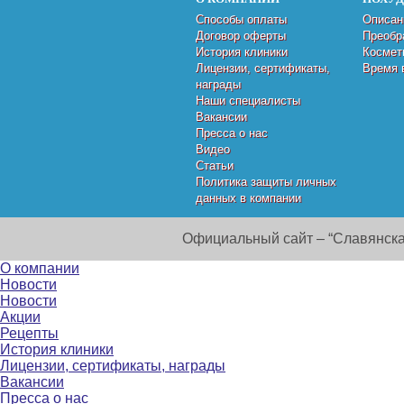
Способы оплаты
Описан
Договор оферты
Преобр
История клиники
Космет
Лицензии, сертификаты,
Время 
награды
Наши специалисты
Вакансии
Пресса о нас
Видео
Статьи
Политика защиты личных
данных в компании
Официальный сайт – “Славянска
О компании
Новости
Новости
Акции
Рецепты
История клиники
Лицензии, сертификаты, награды
Вакансии
Пресса о нас