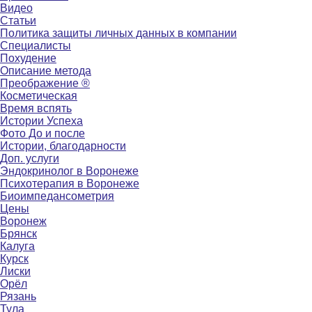
Видео
Статьи
Политика защиты личных данных в компании
Специалисты
Похудение
Описание метода
Преображение ®
Косметическая
Время вспять
Истории Успеха
Фото До и после
Истории, благодарности
Доп. услуги
Эндокринолог в Воронеже
Психотерапия в Воронеже
Биоимпедансометрия
Цены
Воронеж
Брянск
Калуга
Курск
Лиски
Орёл
Рязань
Тула