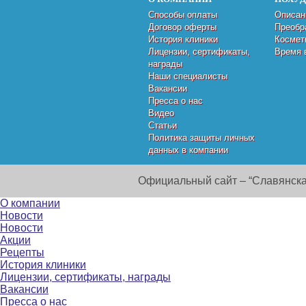
Способы оплаты
Описан
Договор оферты
Преобр
История клиники
Космет
Лицензии, сертификаты,
Время 
награды
Наши специалисты
Вакансии
Пресса о нас
Видео
Статьи
Политика защиты личных
данных в компании
Официальный сайт – “Славянска
О компании
Новости
Новости
Акции
Рецепты
История клиники
Лицензии, сертификаты, награды
Вакансии
Пресса о нас