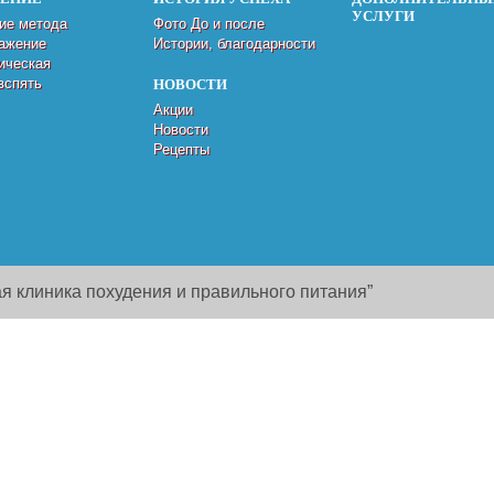
УСЛУГИ
ие метода
Фото До и после
ажение
Истории, благодарности
ическая
вспять
НОВОСТИ
Акции
Новости
Рецепты
я клиника похудения и правильного питания”