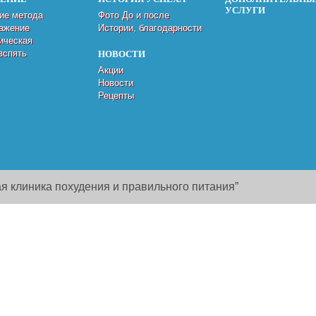
УСЛУГИ
ие метода
Фото До и после
ажение
Истории, благодарности
ическая
вспять
НОВОСТИ
Акции
Новости
Рецепты
я клиника похудения и правильного питания”