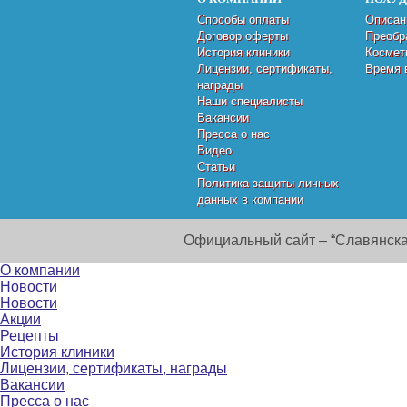
Способы оплаты
Описан
Договор оферты
Преобр
История клиники
Космет
Лицензии, сертификаты,
Время 
награды
Наши специалисты
Вакансии
Пресса о нас
Видео
Статьи
Политика защиты личных
данных в компании
Официальный сайт – “Славянска
О компании
Новости
Новости
Акции
Рецепты
История клиники
Лицензии, сертификаты, награды
Вакансии
Пресса о нас