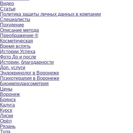
Видео
Статьи
Политика защиты личных данных в компании
Специалисты
Похудение
Описание метода
Преображение ®
Косметическая
Время вспять
Истории Успеха
Фото До и после
Истории, благодарности
Доп. услуги
Эндокринолог в Воронеже
Психотерапия в Воронеже
Биоимпедансометрия
Цены
Воронеж
Брянск
Калуга
Курск
Лиски
Орёл
Рязань
Тула