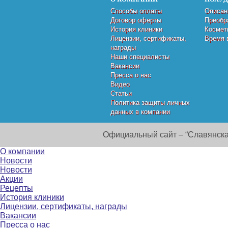
Способы оплаты
Описан
Договор оферты
Преобр
История клиники
Космет
Лицензии, сертификаты,
Время 
награды
Наши специалисты
Вакансии
Пресса о нас
Видео
Статьи
Политика защиты личных
данных в компании
Официальный сайт – “Славянска
О компании
Новости
Новости
Акции
Рецепты
История клиники
Лицензии, сертификаты, награды
Вакансии
Пресса о нас