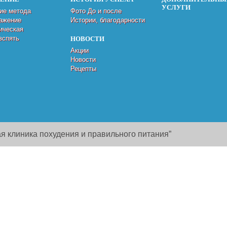
УСЛУГИ
ие метода
Фото До и после
ажение
Истории, благодарности
ическая
вспять
НОВОСТИ
Акции
Новости
Рецепты
я клиника похудения и правильного питания”