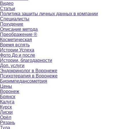
Видео
Статьи
Политика защиты личных данных в компании
Специалисты
Похудение
Описание метода
Преображение ®
Косметическая
Время вспять
Истории Успеха
Фото До и после
Истории, благодарности
Доп. услуги
Эндокринолог в Воронеже
Психотерапия в Воронеже
Биоимпедансометрия
Цены
Воронеж
Брянск
Калуга
Курск
Лиски
Орёл
Рязань
Тула