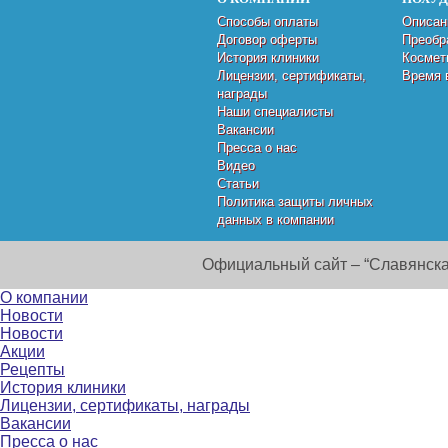
Способы оплаты
Описан
Договор оферты
Преобр
История клиники
Космет
Лицензии, сертификаты,
Время 
награды
Наши специалисты
Вакансии
Пресса о нас
Видео
Статьи
Политика защиты личных
данных в компании
Официальный сайт – “Славянска
О компании
Новости
Новости
Акции
Рецепты
История клиники
Лицензии, сертификаты, награды
Вакансии
Пресса о нас