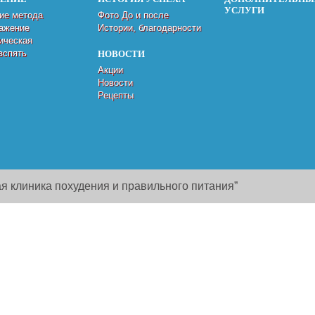
УСЛУГИ
ие метода
Фото До и после
ажение
Истории, благодарности
ическая
вспять
НОВОСТИ
Акции
Новости
Рецепты
я клиника похудения и правильного питания”