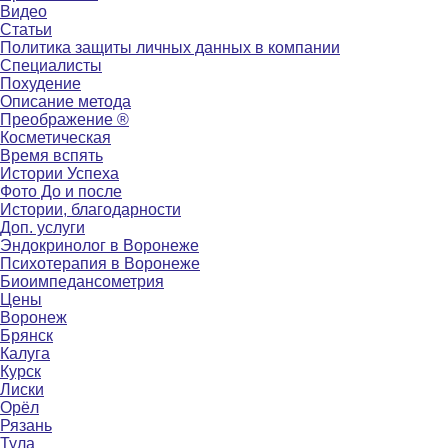
Видео
Статьи
Политика защиты личных данных в компании
Специалисты
Похудение
Описание метода
Преображение ®
Косметическая
Время вспять
Истории Успеха
Фото До и после
Истории, благодарности
Доп. услуги
Эндокринолог в Воронеже
Психотерапия в Воронеже
Биоимпедансометрия
Цены
Воронеж
Брянск
Калуга
Курск
Лиски
Орёл
Рязань
Тула