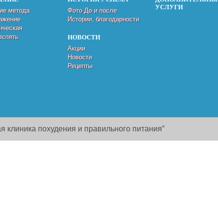
УСЛУГИ
ие метода
Фото До и после
ажение
Истории, благодарности
ическая
вспять
НОВОСТИ
Акции
Новости
Рецепты
я клиника похудения и правильного питания”