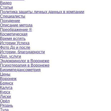
Видео
Статьи
Политика защиты личных данных в компании
Специалисты
Похудение
Описание метода
Преображение ®
Косметическая
Время вспять
Истории Успеха
Фото До и после
Истории, благодарности
Доп. услуги
Эндокринолог в Воронеже
Психотерапия в Воронеже
Биоимпедансометрия
Цены
Воронеж
Брянск
Калуга
Курск
Лиски
Орёл
Рязань
Тула