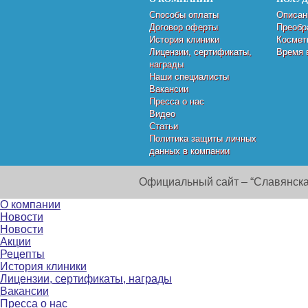
Способы оплаты
Описан
Договор оферты
Преобр
История клиники
Космет
Лицензии, сертификаты,
Время 
награды
Наши специалисты
Вакансии
Пресса о нас
Видео
Статьи
Политика защиты личных
данных в компании
Официальный сайт – “Славянска
О компании
Новости
Новости
Акции
Рецепты
История клиники
Лицензии, сертификаты, награды
Вакансии
Пресса о нас