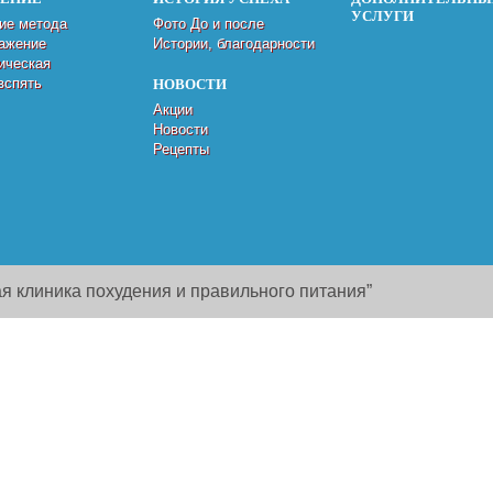
УСЛУГИ
ие метода
Фото До и после
ажение
Истории, благодарности
ическая
вспять
НОВОСТИ
Акции
Новости
Рецепты
я клиника похудения и правильного питания”