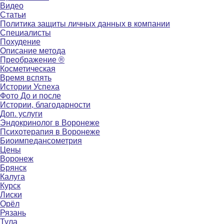
Видео
Статьи
Политика защиты личных данных в компании
Специалисты
Похудение
Описание метода
Преображение ®
Косметическая
Время вспять
Истории Успеха
Фото До и после
Истории, благодарности
Доп. услуги
Эндокринолог в Воронеже
Психотерапия в Воронеже
Биоимпедансометрия
Цены
Воронеж
Брянск
Калуга
Курск
Лиски
Орёл
Рязань
Тула