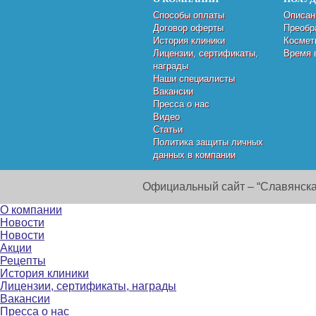
Способы оплаты
Описан
Договор оферты
Преобр
История клиники
Космет
Лицензии, сертификаты,
Время 
награды
Наши специалисты
Вакансии
Пресса о нас
Видео
Статьи
Политика защиты личных
данных в компании
Официальный сайт – “Славянска
О компании
Новости
Новости
Акции
Рецепты
История клиники
Лицензии, сертификаты, награды
Вакансии
Пресса о нас