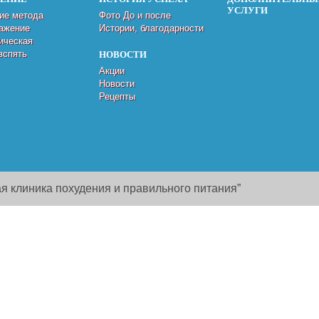
УСЛУГИ
ие метода
Фото До и после
ажение
Истории, благодарности
ическая
вспять
НОВОСТИ
Акции
Новости
Рецепты
я клиника похудения и правильного питания”