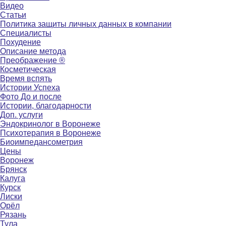
Видео
Статьи
Политика защиты личных данных в компании
Специалисты
Похудение
Описание метода
Преображение ®
Косметическая
Время вспять
Истории Успеха
Фото До и после
Истории, благодарности
Доп. услуги
Эндокринолог в Воронеже
Психотерапия в Воронеже
Биоимпедансометрия
Цены
Воронеж
Брянск
Калуга
Курск
Лиски
Орёл
Рязань
Тула