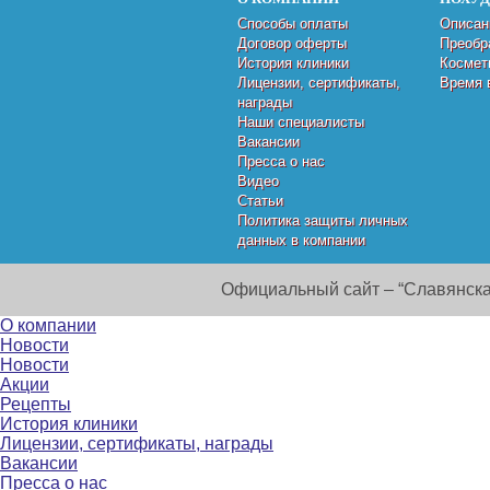
Способы оплаты
Описан
Договор оферты
Преобр
История клиники
Космет
Лицензии, сертификаты,
Время 
награды
Наши специалисты
Вакансии
Пресса о нас
Видео
Статьи
Политика защиты личных
данных в компании
Официальный сайт – “Славянска
О компании
Новости
Новости
Акции
Рецепты
История клиники
Лицензии, сертификаты, награды
Вакансии
Пресса о нас