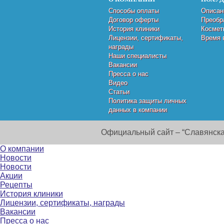
Способы оплаты
Описан
Договор оферты
Преобр
История клиники
Космет
Лицензии, сертификаты,
Время 
награды
Наши специалисты
Вакансии
Пресса о нас
Видео
Статьи
Политика защиты личных
данных в компании
Официальный сайт – “Славянска
О компании
Новости
Новости
Акции
Рецепты
История клиники
Лицензии, сертификаты, награды
Вакансии
Пресса о нас