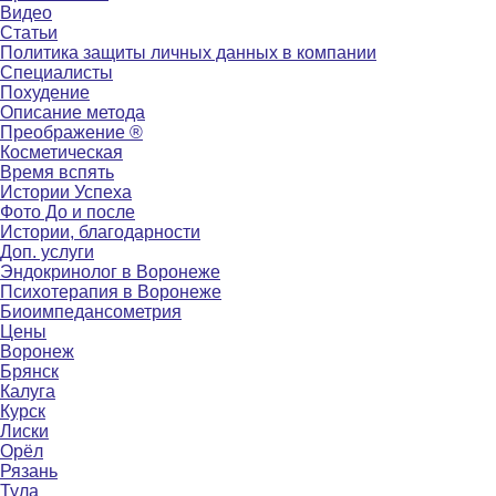
Видео
Статьи
Политика защиты личных данных в компании
Специалисты
Похудение
Описание метода
Преображение ®
Косметическая
Время вспять
Истории Успеха
Фото До и после
Истории, благодарности
Доп. услуги
Эндокринолог в Воронеже
Психотерапия в Воронеже
Биоимпедансометрия
Цены
Воронеж
Брянск
Калуга
Курск
Лиски
Орёл
Рязань
Тула