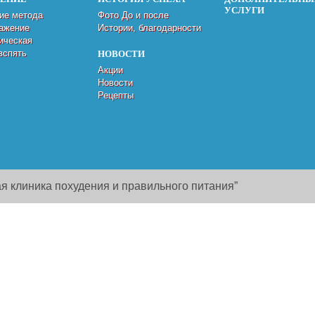
УСЛУГИ
ие метода
Фото До и после
ажение
Истории, благодарности
ическая
вспять
НОВОСТИ
Акции
Новости
Рецепты
я клиника похудения и правильного питания”