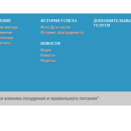
ДЕНИЕ
ИСТОРИЯ УСПЕХА
ДОПОЛНИТЕЛЬНЫ
УСЛУГИ
ие метода
Фото До и после
ажение
Истории, благодарности
ическая
вспять
НОВОСТИ
Акции
Новости
Рецепты
я клиника похудения и правильного питания”