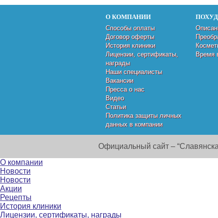
О КОМПАНИИ
ПОХУ
Способы оплаты
Описан
Договор оферты
Преобр
История клиники
Космет
Лицензии, сертификаты,
Время 
награды
Наши специалисты
Вакансии
Пресса о нас
Видео
Статьи
Политика защиты личных
данных в компании
Официальный сайт – “Славянска
О компании
Новости
Новости
Акции
Рецепты
История клиники
Лицензии, сертификаты, награды