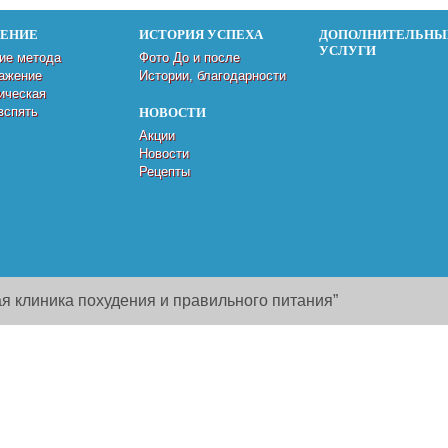
ДЕНИЕ
ИСТОРИЯ УСПЕХА
ДОПОЛНИТЕЛЬНЫ
УСЛУГИ
ие метода
Фото До и после
ажение
Истории, благодарности
ическая
вспять
НОВОСТИ
Акции
Новости
Рецепты
я клиника похудения и правильного питания”