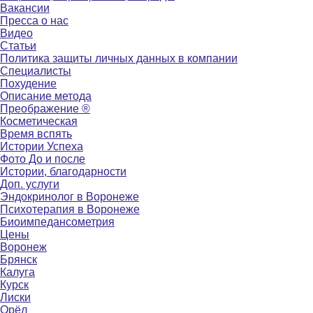
Вакансии
Пресса о нас
Видео
Статьи
Политика защиты личных данных в компании
Специалисты
Похудение
Описание метода
Преображение ®
Косметическая
Время вспять
Истории Успеха
Фото До и после
Истории, благодарности
Доп. услуги
Эндокринолог в Воронеже
Психотерапия в Воронеже
Биоимпедансометрия
Цены
Воронеж
Брянск
Калуга
Курск
Лиски
Орёл