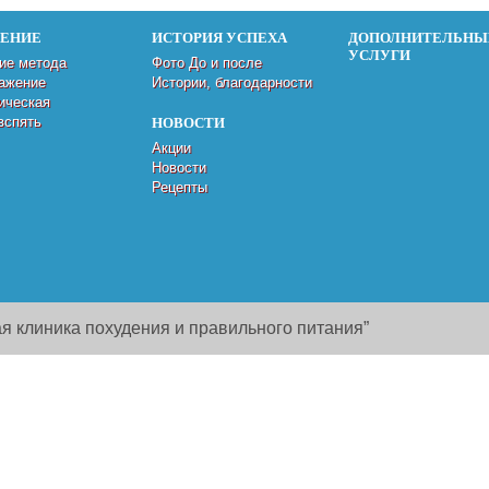
ДЕНИЕ
ИСТОРИЯ УСПЕХА
ДОПОЛНИТЕЛЬНЫ
УСЛУГИ
ие метода
Фото До и после
ажение
Истории, благодарности
ическая
вспять
НОВОСТИ
Акции
Новости
Рецепты
я клиника похудения и правильного питания”