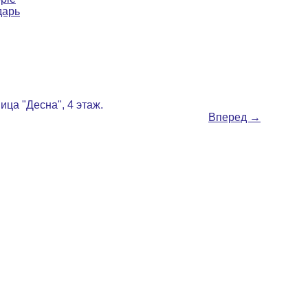
дарь
ница "Десна", 4 этаж.
Вперед
→