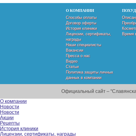
О КОМПАНИИ
ПОХУ
Способы оплаты
Описан
Договор оферты
Преобр
История клиники
Космет
Лицензии, сертификаты,
Время 
награды
Наши специалисты
Вакансии
Пресса о нас
Видео
Статьи
Политика защиты личных
данных в компании
Официальный сайт – “Славянска
О компании
Новости
Новости
Акции
Рецепты
История клиники
Лицензии, сертификаты, награды