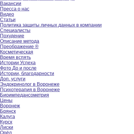
Вакансии
Пресса о нас
Видео
Статьи
Политика защиты личных данных в компании
Специалисты
Похудение
Описание метода
Преображение ®
Косметическая
Время вспять
Истории Успеха
Фото До и после
Истории, благодарности
Доп. услуги
Эндокринолог в Воронеже
Психотерапия в Воронеже
Биоимпедансометрия
Цены
Воронеж
Брянск
Калуга
Курск
Лиски
Орёл