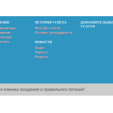
ДЕНИЕ
ИСТОРИЯ УСПЕХА
ДОПОЛНИТЕЛЬНЫ
УСЛУГИ
ие метода
Фото До и после
ажение
Истории, благодарности
ическая
вспять
НОВОСТИ
Акции
Новости
Рецепты
я клиника похудения и правильного питания”