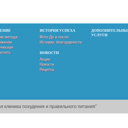
ДЕНИЕ
ИСТОРИЯ УСПЕХА
ДОПОЛНИТЕЛЬНЫ
УСЛУГИ
ие метода
Фото До и после
ажение
Истории, благодарности
ическая
вспять
НОВОСТИ
Акции
Новости
Рецепты
я клиника похудения и правильного питания”