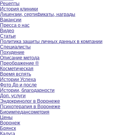
Рецепты
История клиники
Лицензии, сертификаты, награды
Вакансии
Пресса о нас
Видео
Статьи
Политика защиты личных данных в компании
Специалисты
Похудение
Описание метода
Преображение ®
Косметическая
Время вспять
Истории Успеха
Фото До и после
Истории, благодарности
Доп. услуги
Эндокринолог в Воронеже
Психотерапия в Воронеже
Биоимпедансометрия
Цены
Воронеж
Брянск
Калуга