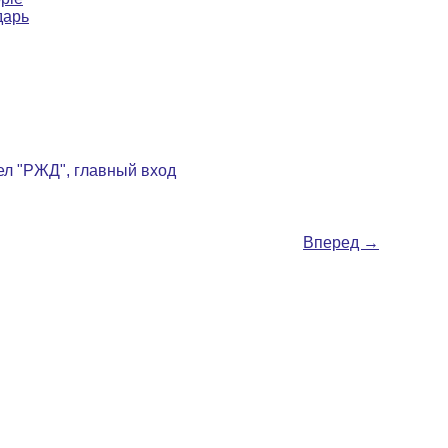
дарь
рел "РЖД", главный вход
Вперед
→