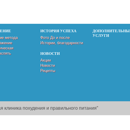
ДЕНИЕ
ИСТОРИЯ УСПЕХА
ДОПОЛНИТЕЛЬНЫ
УСЛУГИ
ие метода
Фото До и после
ажение
Истории, благодарности
ическая
вспять
НОВОСТИ
Акции
Новости
Рецепты
я клиника похудения и правильного питания”