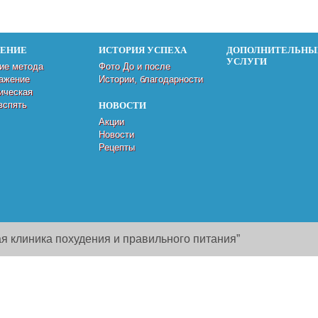
ДЕНИЕ
ИСТОРИЯ УСПЕХА
ДОПОЛНИТЕЛЬНЫ
УСЛУГИ
ие метода
Фото До и после
ажение
Истории, благодарности
ическая
вспять
НОВОСТИ
Акции
Новости
Рецепты
я клиника похудения и правильного питания”