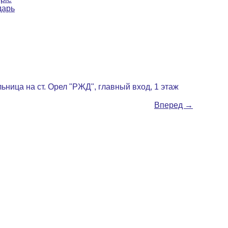
дарь
ольница на ст. Орел "РЖД", главный вход, 1 этаж
Вперед
→