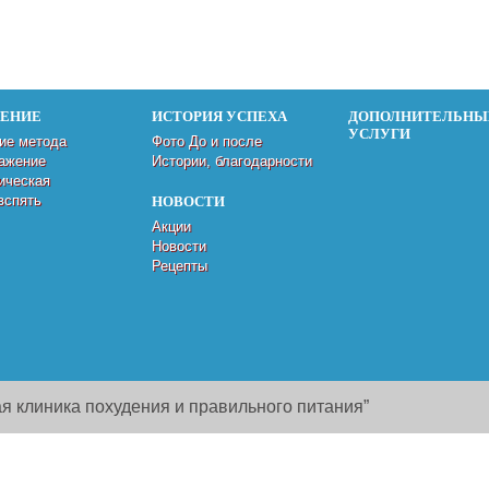
ДЕНИЕ
ИСТОРИЯ УСПЕХА
ДОПОЛНИТЕЛЬНЫ
УСЛУГИ
ие метода
Фото До и после
ажение
Истории, благодарности
ическая
вспять
НОВОСТИ
Акции
Новости
Рецепты
я клиника похудения и правильного питания”