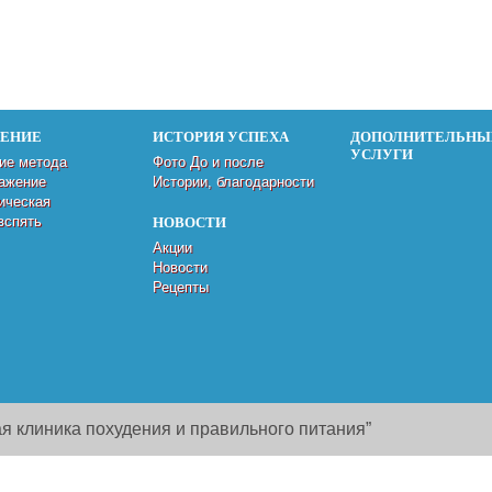
ДЕНИЕ
ИСТОРИЯ УСПЕХА
ДОПОЛНИТЕЛЬНЫ
УСЛУГИ
ие метода
Фото До и после
ажение
Истории, благодарности
ическая
вспять
НОВОСТИ
Акции
Новости
Рецепты
я клиника похудения и правильного питания”