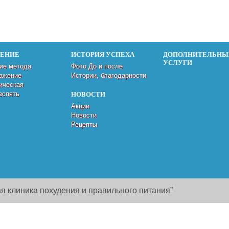
ДЕНИЕ
ИСТОРИЯ УСПЕХА
ДОПОЛНИТЕЛЬНЫ
УСЛУГИ
ие метода
Фото До и после
ажение
Истории, благодарности
ическая
вспять
НОВОСТИ
Акции
Новости
Рецепты
я клиника похудения и правильного питания”