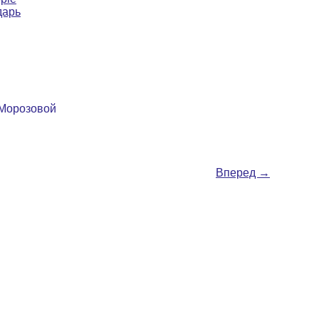
дарь
 Морозовой
Вперед
→