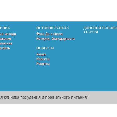
ДЕНИЕ
ИСТОРИЯ УСПЕХА
ДОПОЛНИТЕЛЬНЫ
УСЛУГИ
ие метода
Фото До и после
ажение
Истории, благодарности
ическая
вспять
НОВОСТИ
Акции
Новости
Рецепты
я клиника похудения и правильного питания”