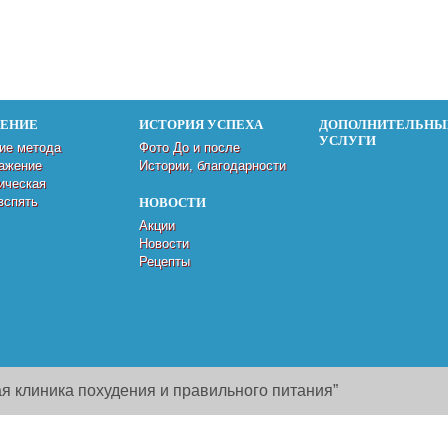
ДЕНИЕ
ИСТОРИЯ УСПЕХА
ДОПОЛНИТЕЛЬНЫ
УСЛУГИ
ие метода
Фото До и после
ажение
Истории, благодарности
ическая
вспять
НОВОСТИ
Акции
Новости
Рецепты
я клиника похудения и правильного питания”