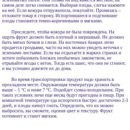
самом деле легко снимается. Выбирая плоды, слегка нажмите
на неё. Если кожура отпружинила, покупайте. Промялась –
отложите товар в сторону. Испортившиеся и подгнившие
плоды становятся темно-коричневыми и мягкими.
Проследите, чтобы кожура не была повреждена. На
ощупь фрукт должен быть плотный и шершавый. Не должно
быть мятых бочков и слизи. На восточных базарах личи
продается гроздьями, часто на них можно увидеть веточки с
зелеными листьями. Если вы отдыхаете в жарких странах и
хотите побаловать близких необычных лакомством, не
отрывайте ягоды с веток. Тогда есть шанс, что они не сгниют,
и вы успешно довезете их до дома.
Во время транспортировки продукт надо хранить в
прохладном месте. Окружающая температура должна быть
выше – 1 °C и ниже 7 °C. Подойдет сумка-холодильник. При
таких условиях личи еще месяц будут пригодны в пищу. При
комнатной температуре еда испортится быстро: достаточно 2-3
дней, и плоды начнут гнить. Определить, что их можно
выбросить, вы сможете, оценив цвет и текстуру. Фрукт
потемнеет и станет мягким.