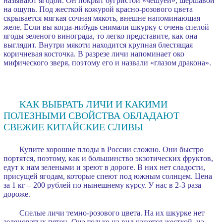
называют ягодой. Он покрыт бугристой «чешуёй», шершавой
на ощупь. Под жесткой кожурой красно-розового цвета
скрывается мягкая сочная мякоть, внешне напоминающая
желе. Если вы когда-нибудь снимали шкурку с очень спелой
ягоды зеленого винограда, то легко представите, как она
выглядит. Внутри мякоти находится крупная блестящая
коричневая косточка. В разрезе личи напоминает око
мифического зверя, поэтому его и назвали «глазом дракона».
КАК ВЫБРАТЬ ЛИЧИ И КАКИМИ
ПОЛЕЗНЫМИ СВОЙСТВА ОБЛАДАЮТ
СВЕЖИЕ КИТАЙСКИЕ СЛИВЫ
Купите хорошие плоды в России сложно. Они быстро
портятся, поэтому, как и большинство экзотических фруктов,
едут к нам зелеными и зреют в дороге. В них нет сладости,
присущей ягодам, которые спеют под южным солнцем. Цена
за 1 кг – 200 рублей по нынешнему курсу. У нас в 2-3 раза
дороже.
Спелые личи темно-розового цвета. На их шкурке нет
зеленоватых пятен. Она только на вид кажется жесткой, на