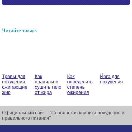
Читайте также:
Травы для
Как
Как
Йога для
похудения,
правильно
определить
похудения
сжигающие
сушить тело
степень
жир
от жира
ожирения
Официальный сайт – “Славянская клиника похудения и
правильного питания”