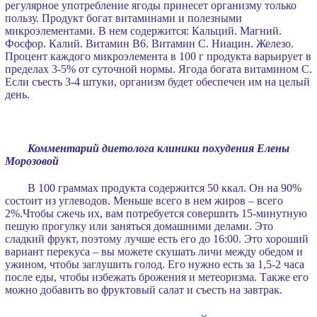
регулярное употребление ягоды принесет организму только
пользу. Продукт богат витаминами и полезными
микроэлементами. В нем содержится: Кальций. Магний.
Фосфор. Калий. Витамин B6. Витамин С. Ниацин. Железо.
Процент каждого микроэлемента в 100 г продукта варьирует в
пределах 3-5% от суточной нормы. Ягода богата витамином С.
Если съесть 3-4 штуки, организм будет обеспечен им на целый
день.
Комментарий диетолога клиники похудения Елены
Морозовой
В 100 граммах продукта содержится 50 ккал. Он на 90%
состоит из углеводов. Меньше всего в нем жиров – всего
2%.Чтобы сжечь их, вам потребуется совершить 15-минутную
пешую прогулку или заняться домашними делами. Это
сладкий фрукт, поэтому лучше есть его до 16:00. Это хороший
вариант перекуса – вы можете скушать личи между обедом и
ужином, чтобы заглушить голод. Его нужно есть за 1,5-2 часа
после еды, чтобы избежать брожения и метеоризма. Также его
можно добавить во фруктовый салат и съесть на завтрак.