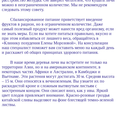
расстройство желудка. Он заверил читателей, что кушать личи
можно в неограниченном количестве. Мы не рекомендуем
следовать этому совету.
Сбалансированное питание приветствует введение
фруктов в рацион, но в ограниченном количестве. Даже
самый полезный продукт может нанести вред организму, если
не знать меры. Если вы хотите питаться правильно, вкусно и
при этом избавляться от лишнего веса, обращайтесь в
«Клинику похудения Елены Морозовой». На консультации
наш специалист поможет вам составить меню на каждый день
и расскажет об общих принципах здорового питания.
В наше время деревья личи вы встретите не только на
территории Азии, но и на американском континенте, в
некоторых частях Африки и Австралии, в Камбоджи и
Вьетнаме. Эти растения могут достигать 30 м. Средняя высота
– 15 м. Они относятся к вечнозеленым. Вы узнаете их по
раскидистой кроне и сложным вытянутым листьям с
заостренным концом. Они свисают вниз, как у ивы. Яркий
цвет плодов привлекает внимание. Красно-розовые гроздья
китайской сливы выделяют на фоне блестящей темно-зеленой
листвы.