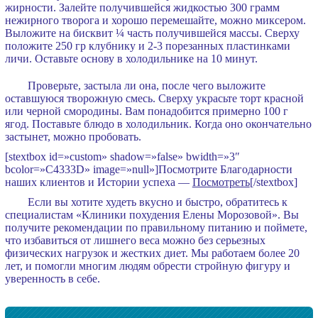
жирности. Залейте получившейся жидкостью 300 грамм
нежирного творога и хорошо перемешайте, можно миксером.
Выложите на бисквит ¼ часть получившейся массы. Сверху
положите 250 гр клубнику и 2-3 порезанных пластинками
личи. Оставьте основу в холодильнике на 10 минут.
Проверьте, застыла ли она, после чего выложите
оставшуюся творожную смесь. Сверху украсьте торт красной
или черной смородины. Вам понадобится примерно 100 г
ягод. Поставьте блюдо в холодильник. Когда оно окончательно
застынет, можно пробовать.
[stextbox id=»custom» shadow=»false» bwidth=»3″
bcolor=»C4333D» image=»null»]Посмотрите Благодарности
наших клиентов и Истории успеха —
Посмотреть
[/stextbox]
Если вы хотите худеть вкусно и быстро, обратитесь к
специалистам «Клиники похудения Елены Морозовой». Вы
получите рекомендации по правильному питанию и поймете,
что избавиться от лишнего веса можно без серьезных
физических нагрузок и жестких диет. Мы работаем более 20
лет, и помогли многим людям обрести стройную фигуру и
уверенность в себе.