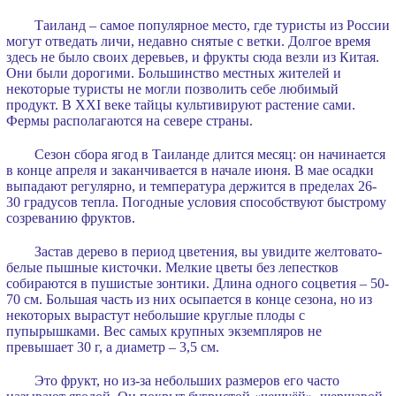
Таиланд – самое популярное место, где туристы из России
могут отведать личи, недавно снятые с ветки. Долгое время
здесь не было своих деревьев, и фрукты сюда везли из Китая.
Они были дорогими. Большинство местных жителей и
некоторые туристы не могли позволить себе любимый
продукт. В ХХI веке тайцы культивируют растение сами.
Фермы располагаются на севере страны.
Сезон сбора ягод в Таиланде длится месяц: он начинается
в конце апреля и заканчивается в начале июня. В мае осадки
выпадают регулярно, и температура держится в пределах 26-
30 градусов тепла. Погодные условия способствуют быстрому
созреванию фруктов.
Застав дерево в период цветения, вы увидите желтовато-
белые пышные кисточки. Мелкие цветы без лепестков
собираются в пушистые зонтики. Длина одного соцветия – 50-
70 см. Большая часть из них осыпается в конце сезона, но из
некоторых вырастут небольшие круглые плоды с
пупырышками. Вес самых крупных экземпляров не
превышает 30 г, а диаметр – 3,5 см.
Это фрукт, но из-за небольших размеров его часто