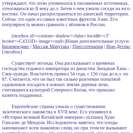
утверждают, что личи упоминался в письменных источниках,
относящихся ко II веку до.э. Затем о нем узнали соседи на юго-
востоке. Он начал распространяться по азиатской территории.
Сейчас это один из самых известных фруктов Азии. Его
популярность можно сравнить с яблоком в России.
[stextbox id=»custom» shadow=»false» bwidth=»3″
bcolor=»C4333D» image=»null»]Наши дополнительные услуги:
Биоимпеданс
|
Массаж Марутака
|
Прессотерапия
|
Ион-Детокс
[/stextbox]
Существует легенда. Она рассказывает о временах
господства седьмого императора из династии Западная Хань –
Сяоу-хуанди. Властитель правил 54 года, с 156 года до н.э. по
87. Считается, что он был так сильно разгневан попыткой
садовников посадить в южных землях деревья личи,
считавшиеся культурой Северного Китая, что приказал
казнить подданных.
Европейские страны узнали о существовании
экзотического лакомства в ХVII веке. Его упомянул в
«Истории великой Китайской империи» испанец Хуан
Гонсалес де Мендоза. Исследователь заметил, что плоды
напоминают всем знакомую сливу, но при этом не вызывают