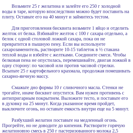
Возьмите 25 г желатина и залейте его 250 г холодной
воды в таре, которую впоследствии можно будет поставить на
плиту. Оставьте его на 40 минут и займитесь тестом.
Для приготовления бисквита возьмите 1 яйцо и отделить
желток от белка. Взбивайте желток с 100 г сахара отдельно, а
белок с одной столовой ложкой сахара, пока он не
превратится в пышную пену. Если вы используете
сахарозаменитель, растворите 10-15 таблеток в ½ стакана
теплой воды и взбейте с желтками. Соедините смеси. Чтобы
белковая пена не опустилась, перемешивайте, двигая ложкой в
одну сторону: по часовой или против часовой стрелки.
Всыпьте 25 г картофельного крахмала, продолжая помешивать
сахарно-яичную массу.
Смажьте дно формы 10 г сливочного масла. Стенки не
трогайте, иначе бисквит опустится. Вам нужен противень с
антипригарным покрытием. Выложите тесто, и поставьте его
в духовку на 25 минут. Когда указанное время пройдет,
выключите огонь, но оставьте емкость внутри еще на 5 минут.
Разбухший желатин поставьте на медленный огонь.
Прогрейте, но не доводите до кипения. Растворите горячую
желатиновую смесь в 250 г пастеризованного молока 2,5