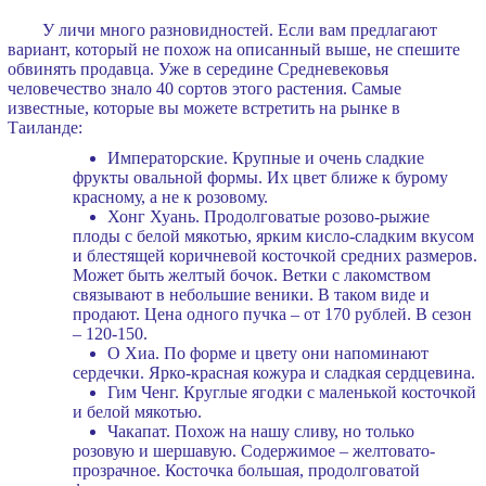
У личи много разновидностей. Если вам предлагают
вариант, который не похож на описанный выше, не спешите
обвинять продавца. Уже в середине Средневековья
человечество знало 40 сортов этого растения. Самые
известные, которые вы можете встретить на рынке в
Таиланде:
Императорские. Крупные и очень сладкие
фрукты овальной формы. Их цвет ближе к бурому
красному, а не к розовому.
Хонг Хуань. Продолговатые розово-рыжие
плоды с белой мякотью, ярким кисло-сладким вкусом
и блестящей коричневой косточкой средних размеров.
Может быть желтый бочок. Ветки с лакомством
связывают в небольшие веники. В таком виде и
продают. Цена одного пучка – от 170 рублей. В сезон
– 120-150.
О Хиа. По форме и цвету они напоминают
сердечки. Ярко-красная кожура и сладкая сердцевина.
Гим Ченг. Круглые ягодки с маленькой косточкой
и белой мякотью.
Чакапат. Похож на нашу сливу, но только
розовую и шершавую. Содержимое – желтовато-
прозрачное. Косточка большая, продолговатой