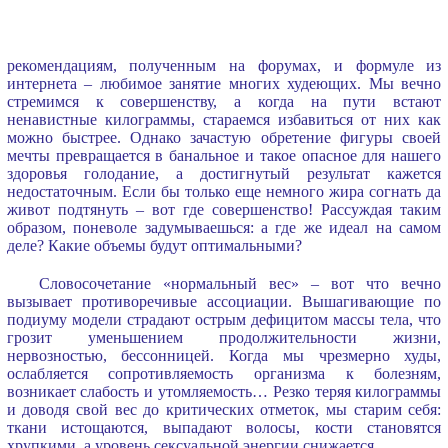
рекомендациям, полученным на форумах, и формуле из
интернета – любимое занятие многих худеющих. Мы вечно
стремимся к совершенству, а когда на пути встают
ненавистные килограммы, стараемся избавиться от них как
можно быстрее. Однако зачастую обретение фигуры своей
мечты превращается в банальное и такое опасное для нашего
здоровья голодание, а достигнутый результат кажется
недостаточным. Если бы только еще немного жира согнать да
живот подтянуть – вот где совершенство! Рассуждая таким
образом, поневоле задумываешься: а где же идеал на самом
деле? Какие объемы будут оптимальными?
Словосочетание «нормальный вес» – вот что вечно
вызывает противоречивые ассоциации. Вышагивающие по
подиуму модели страдают острым дефицитом массы тела, что
грозит уменьшением продолжительности жизни,
нервозностью, бессонницей. Когда мы чрезмерно худы,
ослабляется сопротивляемость организма к болезням,
возникает слабость и утомляемость… Резко теряя килограммы
и доводя свой вес до критических отметок, мы старим себя:
ткани истощаются, выпадают волосы, кости становятся
хрупкими, а уровень сексуальной энергии снижается.