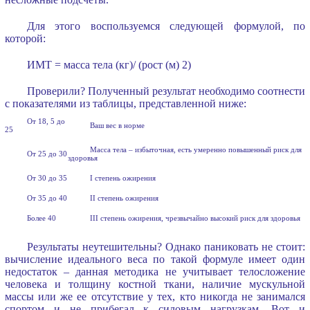
Для этого воспользуемся следующей формулой, по
которой:
ИМТ = масса тела (кг)/ (рост (м) 2)
Проверили? Полученный результат необходимо соотнести
с показателями из таблицы, представленной ниже:
От 18, 5 до
Ваш вес в норме
25
Масса тела – избыточная, есть умеренно повышенный риск для
От 25 до 30
здоровья
От 30 до 35
I степень ожирения
От 35 до 40
II степень ожирения
Более 40
III степень ожирения, чрезвычайно высокий риск для здоровья
Результаты неутешительны? Однако паниковать не стоит:
вычисление идеального веса по такой формуле имеет один
недостаток – данная методика не учитывает телосложение
человека и толщину костной ткани, наличие мускульной
массы или же ее отсутствие у тех, кто никогда не занимался
спортом и не прибегал к силовым нагрузкам. Вот и