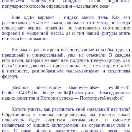
становятся толстяками. Обидно? Таков недостаток
популярного способа определения «идеального веса».
Еще один вариант – индекс массы тела. Как его
рассчитывать, мы уже знаем, однако и этот метод не всегда
показывает верные значения: не учитывается соотношение
жировой и мышечной массы, да и тип нашей фигуры опять
остается без внимания.
Вот мы и рассмотрели все популярные способы, однако
правдивый и универсальный, увы, не отыскали. В каждом
есть изъян, который мешает нам получить точную цифру. Как
быть? Стоит довериться профессионалам, а не авторам статей
в интернете, разнообразным «калькуляторам» и создателям
формул.
[stextbox id=»custom» shadow=»false» bwidth=»3″
bcolor=»C4333D» image=»null»]Посмотрите Благодарности
наших клиентов и Истории успеха —
Посмотреть
[/stextbox]
Хотите узнать, как рассчитать свой идеальный вес тела?
Обратившись к нашим специалистам, вы узнаете, какой
показатель будет считаться оптимальным, и сможете
избавиться от лишних килограммов, не ограничивая себя в
еде. С нами обрести желанную стройность легко: мы