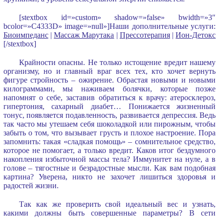
[stextbox id=»custom» shadow=»false» bwidth=»3″
bcolor=»C4333D» image=»null»]Наши дополнительные услуги:
Биоимпеданс
|
Массаж Марутака
|
Прессотерапия
|
Ион-Детокс
[/stextbox]
Крайности опасны. Не только истощение вредит нашему
организму, но и главный враг всех тех, кто хочет вернуть
фигуре стройность – ожирение. Обрастая новыми и новыми
килограммами, мы наживаем болячки, которые позже
напомнят о себе, заставив обратиться к врачу: атеросклероз,
гипертония, сахарный диабет… Понижается жизненный
тонус, появляется подавленность, развивается депрессия. Ведь
так часто мы утешаем себя шоколадкой или пирожным, чтобы
забыть о том, что вызывает грусть и плохое настроение. Пора
запомнить: такая «сладкая помощь» – сомнительное средство,
которое не помогает, а только вредит. Каков итог бездумного
накопления избыточной массы тела? Иммунитет на нуле, а в
голове – тягостные и безрадостные мысли. Как вам подобная
картина? Уверена, никто не захочет лишиться здоровья и
радостей жизни.
Так как же проверить свой идеальный вес и узнать,
какими должны быть совершенные параметры? В сети