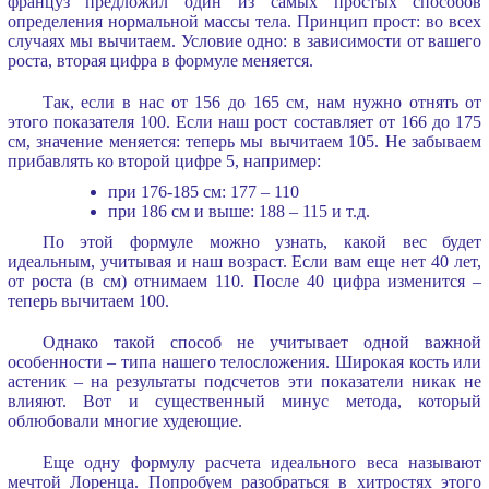
француз предложил один из самых простых способов
определения нормальной массы тела. Принцип прост: во всех
случаях мы вычитаем. Условие одно: в зависимости от вашего
роста, вторая цифра в формуле меняется.
Так, если в нас от 156 до 165 см, нам нужно отнять от
этого показателя 100. Если наш рост составляет от 166 до 175
см, значение меняется: теперь мы вычитаем 105. Не забываем
прибавлять ко второй цифре 5, например:
при 176-185 см: 177 – 110
при 186 см и выше: 188 – 115 и т.д.
По этой формуле можно узнать, какой вес будет
идеальным, учитывая и наш возраст. Если вам еще нет 40 лет,
от роста (в см) отнимаем 110. После 40 цифра изменится –
теперь вычитаем 100.
Однако такой способ не учитывает одной важной
особенности – типа нашего телосложения. Широкая кость или
астеник – на результаты подсчетов эти показатели никак не
влияют. Вот и существенный минус метода, который
облюбовали многие худеющие.
Еще одну формулу расчета идеального веса называют
мечтой Лоренца. Попробуем разобраться в хитростях этого