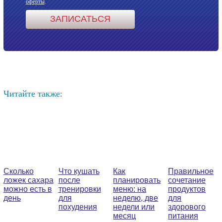
оферты
.
Читайте также:
Cколько
Что кушать
Как
Правильное
ложек сахара
после
планировать
сочетание
можно есть в
тренировки
меню: на
продуктов
день
для
неделю, две
для
похудения
недели или
здорового
месяц
питания