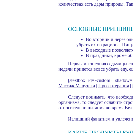
количествах есть дары природы. Так
ОСНОВНЫЕ ПРИНЦИП
Во вторник и через од
убрать их из рациона. Пищ
В выходные позволяетс
В праздники, кроме об
Первая и конечная седьмицы с
недели придется вовсе убрать еду, 
[stextbox id=»custom» shado
Массаж Марутака
|
Прессотерапия
|
Следует понимать, что необход
организма, то следует ослабить стр
относительно питания во время Вел
Излишний фанатизм и увлечени
КАКИЕ ПРОДУКТЫ БУ