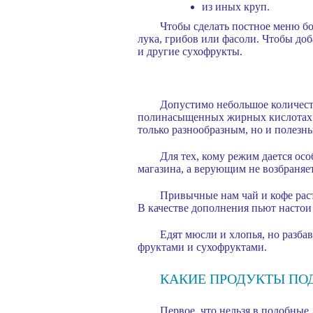
из иных круп.
Чтобы сделать постное меню бо
лука, грибов или фасоли. Чтобы доб
и другие сухофрукты.
Допустимо небольшое количеств
полинасыщенных жирных кислотах и 
только разнообразным, но и полезн
Для тех, кому режим дается ос
магазина, а верующим не возбраняе
Привычные нам чай и кофе раст
В качестве дополнения пьют настои 
Едят мюсли и хлопья, но разба
фруктами и сухофруктами.
КАКИЕ ПРОДУКТЫ ПО
Первое, что нельзя в подобные