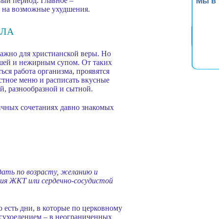
ый период. Главное –
Мы в
ь на возможные ухудшения.
ИЛА
важно для христианской веры. Но
кашей и нежирным супом. От таких
ься работа организма, проявятся
стное меню и расписать вкусные
й, разнообразной и сытной.
ичных сочетаниях давно знакомых
дать по возрасту, желанию и
ания ЖКТ или сердечно-сосудистой
 есть дни, в которые по церковному
сухоедением – в неограниченных