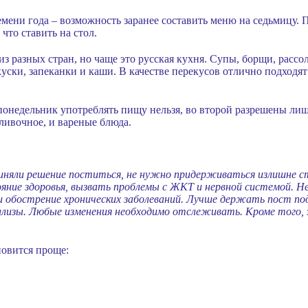
емени года – возможность заранее составить меню на седьмицу. 
что ставить на стол.
из разных стран, но чаще это русская кухня. Супы, борщи, рассо
уски, запеканки и каши. В качестве перекусов отлично подходя
понедельник употреблять пищу нельзя, во второй разрешены лиш
сливочное, и вареные блюда.
риняли решение поститься, не нужно придерживаться излишне с
ояние здоровья, вызвать проблемы с ЖКТ и нервной системой.
и обострение хронических заболеваний. Лучше держать пост под
нализы. Любые изменения необходимо отслеживать. Кроме того,
новится проще: