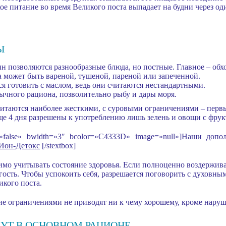
ое питание во время Великого поста выпадает на будни через од
Ы
ин позволяются разнообразные блюда, но постные. Главное – обх
а может быть вареной, тушеной, пареной или запеченной.
я готовить с маслом, ведь они считаются нестандартными.
ычного рациона, позволительно рыбу и дары моря.
читаются наиболее жесткими, с суровыми ограничениями – перв
еще 4 дня разрешены к употреблению лишь зелень и овощи с фрук
w=»false» bwidth=»3″ bcolor=»C4333D» image=»null»]Наши доп
Ион-Детокс
[/stextbox]
имо учитывать состояние здоровья. Если полноценно воздержива
огость. Чтобы успокоить себя, разрешается поговорить с духовны
икого поста.
е ограничениями не приводят ни к чему хорошему, кроме нару
ДУТ В ОСНОВНОМ РАЦИОНЕ