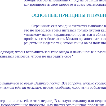
обходиться без запрещенных продуктов лишь перв
контролировать свое здоровье и сразу реагироват
ОСНОВНЫЕ ПРИНЦИПЫ И ПРАВ
Ограничиться в эти дни считается наиболее 
это не повод все время питаться только пустой 
«изысков» начнет кардинально портиться и сбиват
проблемы и заболевания. Можно организовать по
рецепты на неделю так, чтобы пища была полезно
одходит, чтобы вспомнить забытые блюда и найти новые в разл
иваться запретов, чтобы не навредить себе?
о питаться во время Великого поста. Все запреты нужно соблю
ться от еды на несколько недель, особенно, когда есть заболев
граничивать себя в этот период. В каждую седьмицу или неделю
 необработанные продукты. Называется это пищевое поведение 