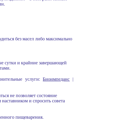
ин.
одиться без масел либо максимально
ые сутки и крайние завершающей
тами.
олнительные услуги:
Биоимпеданс
|
ться не позволяет состояние
м наставником и спросить совета
шенного пищеварения.