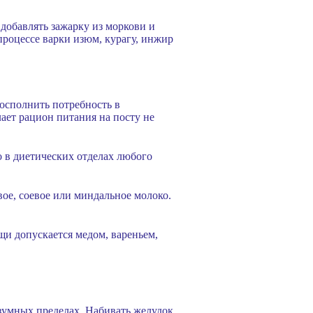
добавлять зажарку из моркови и
процессе варки изюм, курагу, инжир
осполнить потребность в
ает рацион питания на посту не
о в диетических отделах любого
вое, соевое или миндальное молоко.
щи допускается медом, вареньем,
азумных пределах. Набивать желудок