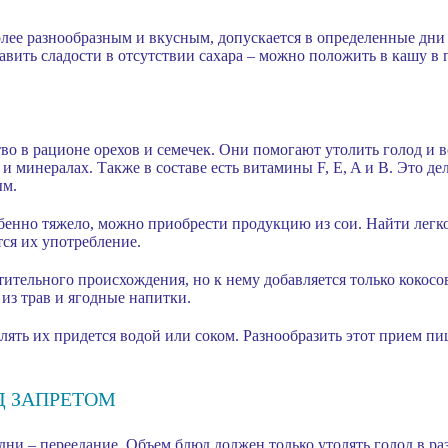
лее разнообразным и вкусным, допускается в определенные дни 
авить сладости в отсутствии сахара – можно положить в кашу в 
о в рационе орехов и семечек. Они помогают утолить голод и в
минералах. Также в составе есть витамины F, E, A и B. Это дел
ым.
обенно тяжело, можно приобрести продукцию из сои. Найти легк
тся их употребление.
ительного происхождения, но к нему добавляется только кокосо
из трав и ягодные напитки.
влять их придется водой или соком. Разнообразить этот прием пи
Д ЗАПРЕТОМ
 дни – переедание. Объем блюд должен только утолять голод в р