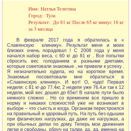
Имя: Натлья Телегина
Город: Тула
Результат: До 81 кг После 65 кг минус 16 кг
за 3 месяца
В феврале 2017 года я обратилась в «
Славянскую клинику». Результат меня и моих
близких очень порадовал ! С 2008 года у меня
начался набор веса, с 60 кг до 81 кг . Все попытки
сбросить вес голоданием и разными диетами,
которые советовали знакомые , не привели к успеху .
Я незначительно худела, но на короткое время.
Знакомые посоветовали мне обратиться в
«Славянскую клинику». И вот! О, чудо! Первая
неделя: с 81 кг-до 77.4кг, 2 неделя уже 76.4,и так к 12
недели, мой вес дошел до 65кг! В начале пути было
немного сложно . Но со временем все пришло в
норму и никаких сложностей уже не возникает в
выборе – что съесть и когда. Организм перестроился
на правильный и здоровый путь. На путь без одышки
при физических нагрузках, да даже не нагрузках, а
при обычных делах по дому. Теперь мои движения
легки и свободны, обруч на талии, да, да, именно на