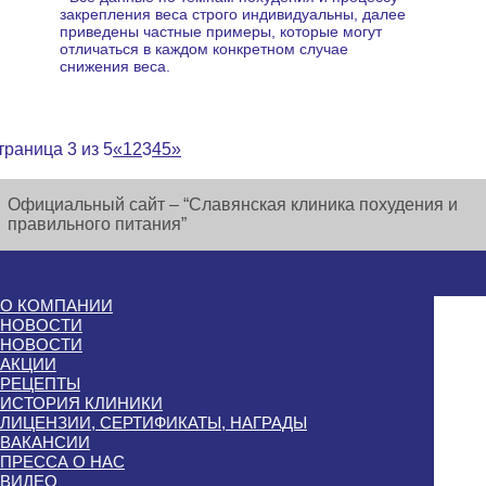
закрепления веса строго индивидуальны, далее
приведены частные примеры, которые могут
отличаться в каждом конкретном случае
снижения веса.
траница 3 из 5
«
1
2
3
4
5
»
Официальный сайт – “Славянская клиника похудения и
правильного питания”
О КОМПАНИИ
НОВОСТИ
НОВОСТИ
АКЦИИ
РЕЦЕПТЫ
ИСТОРИЯ КЛИНИКИ
ЛИЦЕНЗИИ, СЕРТИФИКАТЫ, НАГРАДЫ
ВАКАНСИИ
ПРЕССА О НАС
ВИДЕО