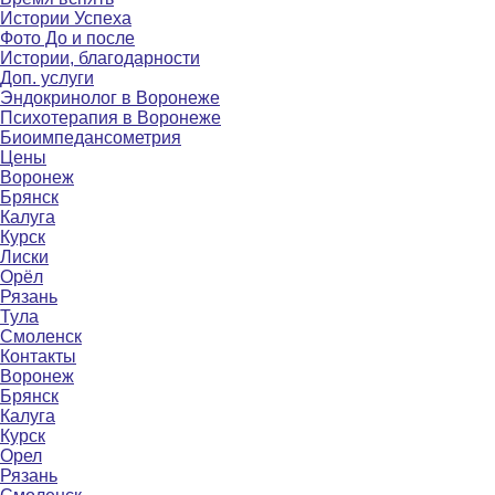
Истории Успеха
Фото До и после
Истории, благодарности
Доп. услуги
Эндокринолог в Воронеже
Психотерапия в Воронеже
Биоимпедансометрия
Цены
Воронеж
Брянск
Калуга
Курск
Лиски
Орёл
Рязань
Тула
Смоленск
Контакты
Воронеж
Брянск
Калуга
Курск
Орел
Рязань