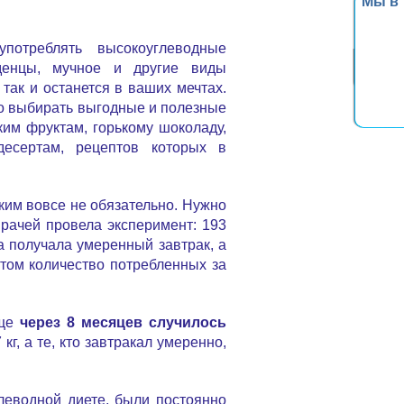
Мы в
употреблять высокоуглеводные
денцы, мучное и другие виды
так и останется в ваших мечтах.
о выбирать выгодные и полезные
ким фруктам, горькому шоколаду,
есертам, рецептов которых в
ким вовсе не обязательно. Нужно
врачей провела эксперимент: 193
а получала умеренный завтрак, а
том количество потребленных за
еще
через 8 месяцев случилось
кг, а те, кто завтракал умеренно,
глеводной диете, были постоянно