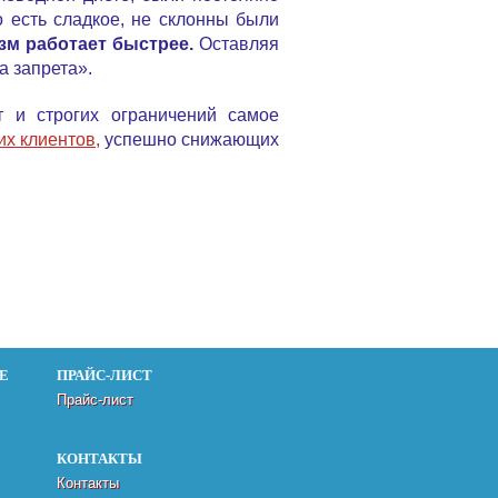
о есть сладкое, не склонны были
зм работает быстрее.
Оставляя
а запрета».
т и строгих ограничений самое
х клиентов,
успешно снижающих
Е
ПРАЙС-ЛИСТ
Прайс-лист
КОНТАКТЫ
Контакты