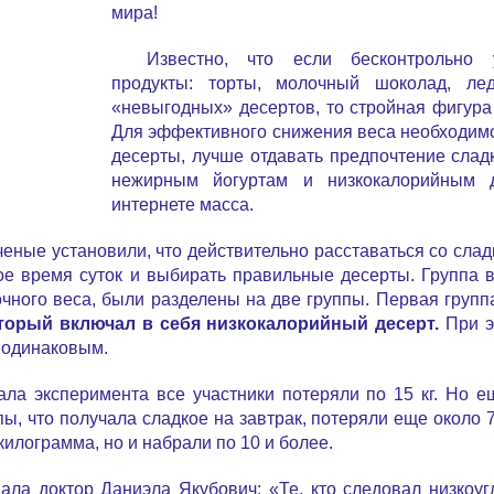
мира!
Известно, что если бесконтрольно 
продукты: торты, молочный шоколад, ле
«невыгодных» десертов, то стройная фигура 
Для эффективного снижения веса необходим
десерты, лучше отдавать предпочтение слад
нежирным йогуртам и низкокалорийным д
интернете масса.
ченые установили, что действительно расставаться со слад
ое время суток и выбирать правильные десерты. Группа 
чного веса, были разделены на две группы. Первая групп
торый включал в себя низкокалорийный десерт.
При э
о одинаковым.
ала эксперимента все участники потеряли по 15 кг. Но 
пы, что получала сладкое на завтрак, потеряли еще около 7 
килограмма, но и набрали по 10 и более.
ала доктор Даниэла Якубович: «Те, кто следовал низкоу