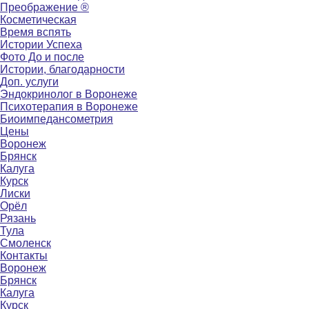
Преображение ®
Косметическая
Время вспять
Истории Успеха
Фото До и после
Истории, благодарности
Доп. услуги
Эндокринолог в Воронеже
Психотерапия в Воронеже
Биоимпедансометрия
Цены
Воронеж
Брянск
Калуга
Курск
Лиски
Орёл
Рязань
Тула
Смоленск
Контакты
Воронеж
Брянск
Калуга
Курск