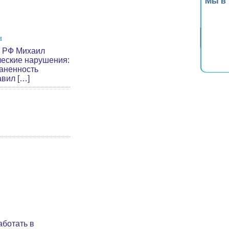
Мы в
и
 РФ Михаил
еские нарушения:
раненность
авил […]
аботать в