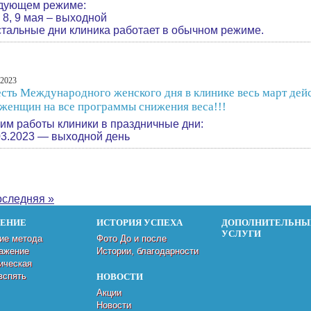
дующем режиме:
, 8, 9 мая – выходной
стальные дни клиника работает в обычном режиме.
.2023
есть Международного женского дня в клинике весь март дей
 женщин на все программы снижения веса!!!
им работы клиники в праздничные дни:
03.2023 — выходной день
следняя »
ДЕНИЕ
ИСТОРИЯ УСПЕХА
ДОПОЛНИТЕЛЬНЫ
УСЛУГИ
ие метода
Фото До и после
ажение
Истории, благодарности
ическая
вспять
НОВОСТИ
Акции
Новости