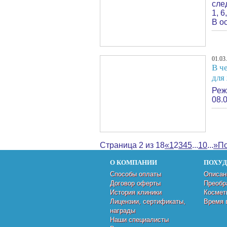
сле
1, 6
В о
01.03
В ч
для
Реж
08.
Страница 2 из 18
«
1
2
3
4
5
...
10
...
»
По
О КОМПАНИИ
ПОХУ
Способы оплаты
Описан
Договор оферты
Преобр
История клиники
Космет
Лицензии, сертификаты,
Время 
награды
Наши специалисты