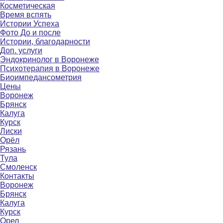
Косметическая
Время вспять
Истории Успеха
Фото До и после
Истории, благодарности
Доп. услуги
Эндокринолог в Воронеже
Психотерапия в Воронеже
Биоимпедансометрия
Цены
Воронеж
Брянск
Калуга
Курск
Лиски
Орёл
Рязань
Тула
Смоленск
Контакты
Воронеж
Брянск
Калуга
Курск
Орел