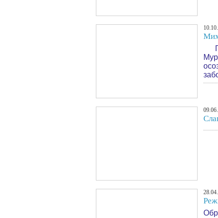
10.10
Мих
Гла
Мур
осо
заб
09.06
Сла
28.04
Реж
Обр