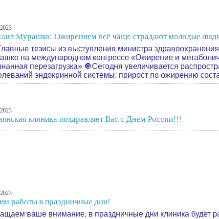
.2023
аил Мурашко: Ожирением всё чаще страдают молодые люд
вные тезисы из выступления министра здравоохранения
ашко на международном конгрессе «Ожирение и метаболич
знанная перезагрузка» 🔘Сегодня увеличивается распрост
олеваний эндокринной системы: прирост по ожирению сост
.2023
вянская клиника поздравляет Вас с Днем России!!!
.2023
им работы в праздничные дни!
ащаем ваше внимание, в праздничные дни клиника будет р