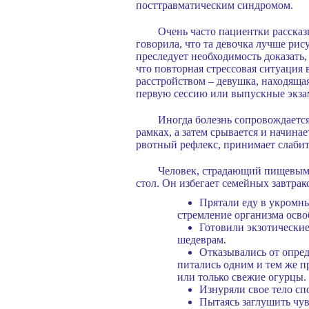
посттравматическим синдромом.
Очень часто пациентки рассказ
говорила, что та девочка лучше рис
преследует необходимость доказать, 
что повторная стрессовая ситуация
расстройством – девушка, находяща
первую сессию или выпускные экзам
Иногда болезнь сопровождается
рамках, а затем срывается и начина
рвотный рефлекс, принимает слабит
Человек, страдающий пищевым р
стол. Он избегает семейных завтра
Прятали еду в укромны
стремление организма осво
Готовили экзотически
шедеврам.
Отказывались от опред
питались одним и тем же 
или только свежие огурцы.
Изнуряли свое тело сп
Пытаясь заглушить чув