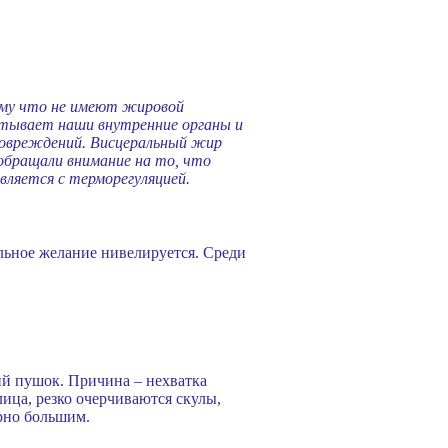
ому что не имеют жировой
путывает наши внутренние органы и
 повреждений. Висцеральный жир
 обращали внимание на то, что
вляется с терморегуляцией.
альное желание нивелируется. Среди
ий пушок. Причина – нехватка
ица, резко очерчиваются скулы,
ерно большим.