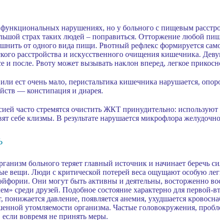
 функциональных нарушениях, но у больного с пищевым расстро
льшой страх таких людей – поправиться. Отторжение любой пищ
ошнить от одного вида пищи. Рвотный рефлекс формируется сам
ского расстройства и искусственного очищения кишечника. Дев
ссе и после. Рвоту может вызывать наклон вперед, легкое прикосн
 или ест очень мало, перистальтика кишечника нарушается, опор
йств — констипация и диарея.
сией часто стремятся очистить ЖКТ принудительно: используют
вят себе клизмы. В результате нарушается микрофлора желудочн
Ь
организм больного теряет главный источник и начинает беречь 
ые вещи. Люди с критической потерей веса ощущают особую ле
 эйфории. Они могут быть активны и деятельны, восторженно в
ем» среди друзей. Подобное состояние характерно для первой-вт
т, понижается давление, появляется анемия, ухудшается кровосн
енной утомляемости организма. Частые головокружения, пробле
 если вовремя не принять меры.