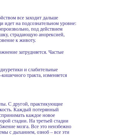
йством все заходит дальше
и идет на подсознательном уровне:
опроизвольно, под действием
ушку, страдающую анорексией,
овение к животу.
ожнение затрудняется. Частые
 диуретики и слабительные
о-кишечного тракта, изменяется
силы. С другой, практикующие
гкость. Каждый потерянный
оспринимать каждое новое
орой стадии. На третьей стадии
абжение мозга. Все это неизбежно
мы с дыханием, озноб – все эти