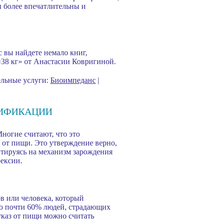
ы более впечатлительны и
 вы найдете немало книг,
38 кг» от Анастасии Ковригиной.
ельные услуги:
Биоимпеданс
|
СИФИКАЦИИ
Многие считают, что это
я от пищи. Это утверждение верно,
ентируясь на механизм зарождения
ексии.
в или человека, который
что почти 60% людей, страдающих
тказ от пищи можно считать