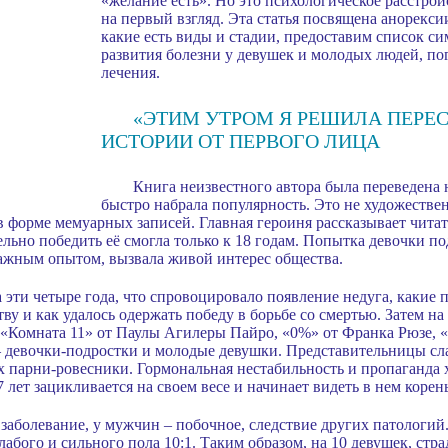
«желание есть». Но это психологическое расстрой
на первый взгляд. Эта статья посвящена анорексии
какие есть виды и стадии, предоставим список с
развития болезни у девушек и молодых людей, по
лечения.
«ЭТИМ УТРОМ Я РЕШИЛА ПЕРЕС
ИСТОРИИ ОТ ПЕРВОГО ЛИЦА
Книга неизвестного автора была переведена н
быстро набрала популярность. Это не художествен
в форме мемуарных записей. Главная героиня рассказывает читат
тельно победить её смогла только к 18 годам. Попытка девочки п
ажным опытом, вызвала живой интерес общества.
 эти четыре года, что спровоцировало появление недуга, какие
ву и как удалось одержать победу в борьбе со смертью. Затем 
 «Комната 11» от Паулы Агилеры Пайро, «0%» от Франка Рюзе, 
 – девочки-подростки и молодые девушки. Представительницы сл
х парни-ровесники. Гормональная нестабильность и пропаганда
7 лет зацикливается на своем весе и начинает видеть в нем корен
заболевание, у мужчин – побочное, следствие других патологий
абого и сильного пола 10:1. Таким образом, на 10 девушек, стр