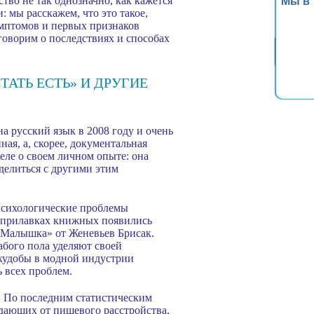
ство не так однозначно, как кажется
Мы в
: мы расскажем, что это такое,
имптомов и первых признаков
говорим о последствиях и способах
ТАТЬ ЕСТЬ» И ДРУГИЕ
а русский язык в 2008 году и очень
ная, а, скорее, документальная
еле о своем личном опыте: она
оделиться с другими этим
 психологические проблемы
на прилавках книжных появились
«Малышка» от Женевьев Брисак.
абого пола уделяют своей
 худобы в модной индустрии
ь всех проблем.
. По последним статистическим
адающих от пищевого расстройства,