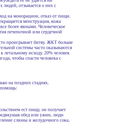
еубедить ее не удается ни
 людей, отзывается о них с
од на монорацион, отказ от пищи.
рекращается менструация, кожа
все более явными. Человеческое
вития печеночной или сердечной
асто проигрывает битву. ЖКТ больше
тельной системы часто оказываются
к летальному исходу. 20% человек
года, чтобы спасти человека с
ько на поздних стадиях.
 помощь:
ольствием ест пищу, он получает
Предвкушая обед или ужин, люди
еление слюны и желудочного сока,