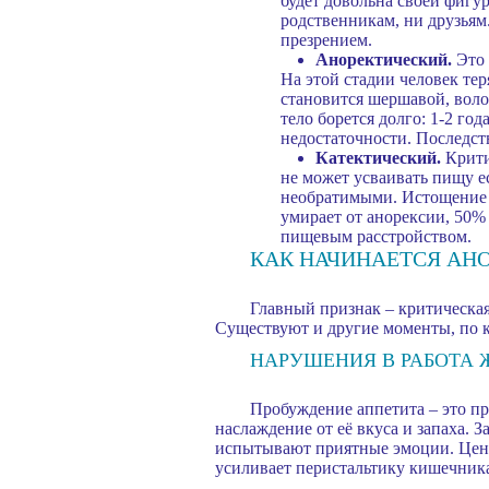
будет довольна своей фигур
родственникам, ни друзьям
презрением.
Аноректический.
Это 
На этой стадии человек тер
становится шершавой, воло
тело борется долго: 1-2 го
недостаточности. Последст
Катектический.
Крити
не может усваивать пищу е
необратимыми. Истощение д
умирает от анорексии, 50%
пищевым расстройством.
КАК НАЧИНАЕТСЯ АН
Главный признак – критическая
Существуют и другие моменты, по к
НАРУШЕНИЯ В РАБОТА 
Пробуждение аппетита – это пр
наслаждение от её вкуса и запаха.
испытывают приятные эмоции. Цент
усиливает перистальтику кишечника