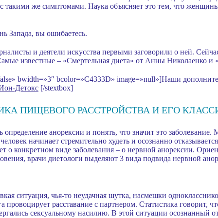
 с такими же симптомами. Наука объясняет это тем, что женщин
знь Запада, вы ошибаетесь.
налисты и деятели искусства первыми заговорили о ней. Сейчас
амые известные – «Смертельная диета» от Анны Николаенко и «
»false» bwidth=»3″ bcolor=»C4333D» image=»null»]Наши дополнит
Ион-Детокс
[/stextbox]
ИКА ПИЩЕВОГО РАССТРОЙСТВА И ЕГО КЛАС
 определение анорексии и понять, что значит это заболевание. 
человек начинает стремительно худеть и осознанно отказываетс
идет о конкретном виде заболевания – о нервной анорексии. Ори
овения, врачи диетологи выделяют 3 вида подвида нервной анор
вкая ситуация, чья-то неудачная шутка, насмешки однокласснико
уга провоцирует расставание с партнером. Статистика говорит, 
ергались сексуальному насилию. В этой ситуации осознанный о