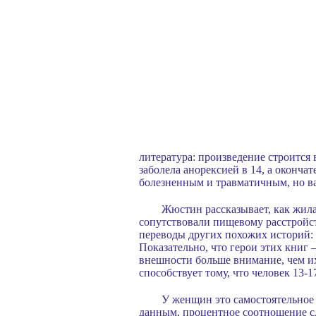
литература: произведение строится 
заболела анорексией в 14, а оконча
болезненным и травматичным, но в
Жюстин рассказывает, как жила
сопутствовали пищевому расстройст
переводы других похожих историй:
Показательно, что герои этих книг
внешности больше внимание, чем и
способствует тому, что человек 13-1
У женщин это самостоятельное 
данным, процентное соотношение сл