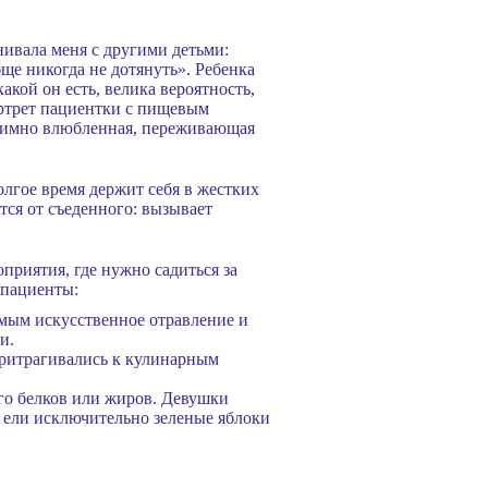
нивала меня с другими детьми:
бще никогда не дотянуть». Ребенка
акой он есть, велика вероятность,
ортрет пациентки с пищевым
взаимно влюбленная, переживающая
лгое время держит себя в жестких
тся от съеденного: вызывает
приятия, где нужно садиться за
 пациенты:
самым искусственное отравление и
и.
притрагивались к кулинарным
го белков или жиров. Девушки
 ели исключительно зеленые яблоки