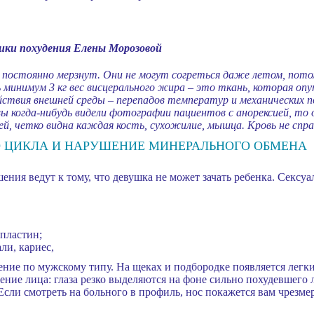
ики похудения Елены Морозовой
 постоянно мерзнут. Они не могут согреться даже летом, пот
ь минимум 3 кг вес висцерального жира – это ткань, которая о
ействия внешней среды – перепадов температур и механических
ы когда-нибудь видели фотографии пациентов с анорексией, то
ей, четко видна каждая кость, сухожилие, мышца. Кровь не спра
 ЦИКЛА И НАРУШЕНИЕ МИНЕРАЛЬНОГО ОБМЕНА
ния ведут к тому, что девушка не может зачать ребенка. Сексу
пластин;
ли, кариес,
ние по мужскому типу. На щеках и подбородке появляется легк
ние лица: глаза резко выделяются на фоне сильно похудевшего л
Если смотреть на больного в профиль, нос покажется вам чрезм