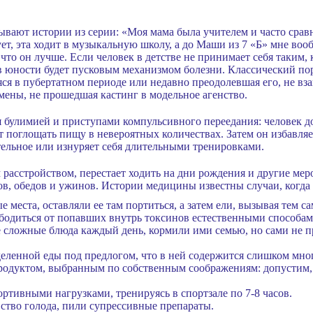
ывают истории из серии: «Моя мама была учителем и часто срав
ует, эта ходит в музыкальную школу, а до Маши из 7 «Б» мне воо
что он лучше. Если человек в детстве не принимает себя таким, к
 в юности будет пусковым механизмом болезни. Классический п
яся в пубертатном периоде или недавно преодолевшая его, не 
ены, не прошедшая кастинг в модельное агенство.
 булимией и приступами компульсивного переедания: человек до
ет поглощать пищу в невероятных количествах. Затем он избавляе
ельное или изнуряет себя длительными тренировками.
асстройством, перестает ходить на дни рождения и другие меро
ков, обедов и ужинов. Истории медицины известны случаи, когда
е места, оставляли ее там портиться, а затем ели, вызывая тем 
бодиться от попавших внутрь токсинов естественными способам
е сложные блюда каждый день, кормили ими семью, но сами не 
еленной еды под предлогом, что в ней содержится слишком мно
продуктом, выбранным по собственным соображениям: допустим,
ортивными нагрузками, тренируясь в спортзале по 7-8 часов.
ство голода, пили супрессивные препараты.