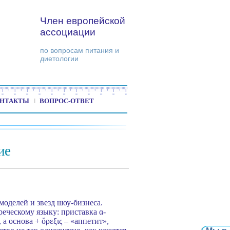
Член европейской
ассоциации
по вопросам питания и
диетологии
НТАКТЫ
ВОПРОС-ОТВЕТ
ие
оделей и звезд шоу-бизнеса.
еческому языку: приставка α-
 а основа + ὄρεξις – «аппетит»,