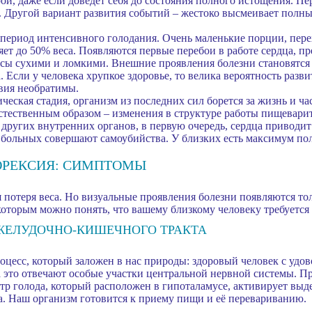
ой, даже если доведет себя до состояния полного истощения. Пер
. Другой вариант развития событий – жестоко высмеивает полных
период интенсивного голодания. Очень маленькие порции, перех
яет до 50% веса. Появляются первые перебои в работе сердца, п
сы сухими и ломкими. Внешние проявления болезни становятся 
да. Если у человека хрупкое здоровье, то велика вероятность раз
вия необратимы.
ческая стадия, организм из последних сил борется за жизнь и ч
стественным образом – изменения в структуре работы пищевари
ругих внутренних органов, в первую очередь, сердца приводит 
 больных совершают самоубийства. У близких есть максимум пол
ОРЕКСИЯ: СИМПТОМЫ
 потеря веса. Но визуальные проявления болезни появляются тол
оторым можно понять, что вашему близкому человеку требуется
ЖЕЛУДОЧНО-КИШЕЧНОГО ТРАКТА
оцесс, который заложен в нас природы: здоровый человек с удов
 За это отвечают особые участки центральной нервной системы. 
р голода, который расположен в гипоталамусе, активирует выд
. Наш организм готовится к приему пищи и её перевариванию.