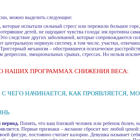
ксии, можно выделить следующие:
 которые испытали сильный стресс или пережили большое горе, 
потерявшие детей, не ощущают чувства голода: им противна сама
Это следствие других заболеваний, которые сопровождаются си
 центральную нервную систему, в том числе, участки, отвечающ
Триггерный механизм – обострившееся психическое расстройство,
м депрессии, эмоциональных срывах, стрессах. Но нельзя искл
 О НАШИХ ПРОГРАММАХ СНИЖЕНИЯ ВЕСА:
 С ЧЕГО НАЧИНАЕТСЯ, КАК ПРОЯВЛЯЕТСЯ, М
ЗНЬ
 период.
Понять, что ваш близкий человек или ребенок болен, н
является. Первые признаки – желание сбросит вес любой ценой: 
своей фигуре, постоянно считает калории. Девушка называет себ