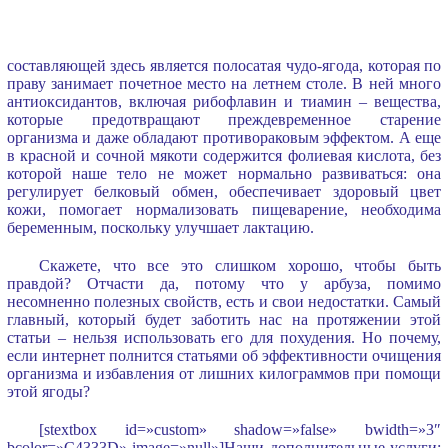
составляющей здесь является полосатая чудо-ягода, которая по
праву занимает почетное место на летнем столе. В ней много
антиоксидантов, включая рибофлавин и тиамин – вещества,
которые предотвращают преждевременное старение
организма и даже обладают противораковым эффектом. А еще
в красной и сочной мякоти содержится фолиевая кислота, без
которой наше тело не может нормально развиваться: она
регулирует белковый обмен, обеспечивает здоровый цвет
кожи, помогает нормализовать пищеварение, необходима
беременным, поскольку улучшает лактацию.
Скажете, что все это слишком хорошо, чтобы быть
правдой? Отчасти да, потому что у арбуза, помимо
несомненно полезных свойств, есть и свои недостатки. Самый
главный, который будет заботить нас на протяжении этой
статьи – нельзя использовать его для похудения. Но почему,
если интернет полнится статьями об эффективности очищения
организма и избавления от лишних килограммов при помощи
этой ягоды?
[stextbox id=»custom» shadow=»false» bwidth=»3″
bcolor=»C4333D» image=»null»]Наши дополнительные услуги: