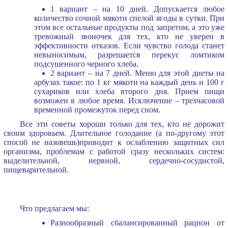
1 вариант – на 10 дней. Допускается любое
количество сочной мякоти спелой ягоды в сутки. При
этом все остальные продукты под запретом, а это уже
тревожный звоночек для тех, кто не уверен в
эффективности отказов. Если чувство голода станет
невыносимым, разрешается перекус ломтиком
подсушенного черного хлеба.
2 вариант – на 7 дней. Меню для этой диеты на
арбузах такое: по 1 кг мякоти на каждый день и 100 г
сухариков или хлеба второго дня. Прием пищи
возможен в любое время. Исключение – трехчасовой
временной промежуток перед сном.
Все эти советы хороши только для тех, кто не дорожит
своим здоровьем. Длительное голодание (а по-другому этот
способ не назовешь)приводит к ослаблению защитных сил
организма, проблемам с работой сразу нескольких систем:
выделительной, нервной, сердечно-сосудистой,
пищеварительной.
Что предлагаем мы:
Разнообразный сбалансированный рацион от