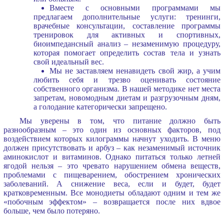
Вместе с основными программами мы
предлагаем дополнительные услуги: тренинги,
врачебные консультации, составление программы
тренировок для активных и спортивных,
биоимпедансный анализ – незаменимую процедуру,
которая помогает определить состав тела и узнать
свой идеальный вес.
Мы не заставляем ненавидеть свой жир, а учим
любить себя и трезво оценивать состояние
собственного организма. В нашей методике нет места
запретам, новомодным диетам и разгрузочным дням,
а голодание категорически запрещено.
Мы уверены в том, что питание должно быть
разнообразным – это один из основных факторов, под
воздействием которых килограммы начнут уходить. В меню
должен присутствовать и арбуз – как незаменимый источник
аминокислот и витаминов. Однако питаться только летней
ягодой нельзя – это чревато нарушением обмена веществ,
проблемами с пищеварением, обострением хронических
заболеваний. А снижение веса, если и будет, будет
кратковременным. Все монодиеты обладают одним и тем же
«побочным эффектом» – возвращается после них вдвое
больше, чем было потеряно.