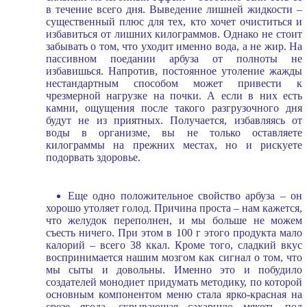
в течение всего дня. Выведение лишней жидкости –
существенный плюс для тех, кто хочет очиститься и
избавиться от лишних килограммов. Однако не стоит
забывать о том, что уходит именно вода, а не жир. На
пассивном поедании арбуза от полноты не
избавишься. Напротив, постоянное утоление жажды
нестандартным способом может привести к
чрезмерной нагрузке на почки. А если в них есть
камни, ощущения после такого разгрузочного дня
будут не из приятных. Получается, избавляясь от
воды в организме, вы не только оставляете
килограммы на прежних местах, но и рискуете
подорвать здоровье.
Еще одно положительное свойство арбуза – он
хорошо утоляет голод. Причина проста – нам кажется,
что желудок переполнен, и мы больше не можем
съесть ничего. При этом в 100 г этого продукта мало
калорий – всего 38 ккал. Кроме того, сладкий вкус
воспринимается нашим мозгом как сигнал о том, что
мы сыты и довольны. Именно это и побудило
создателей монодиет придумать методику, по которой
основным компонентом меню стала ярко-красная на
срезе ягода, скрывающая сахарную мякоть под