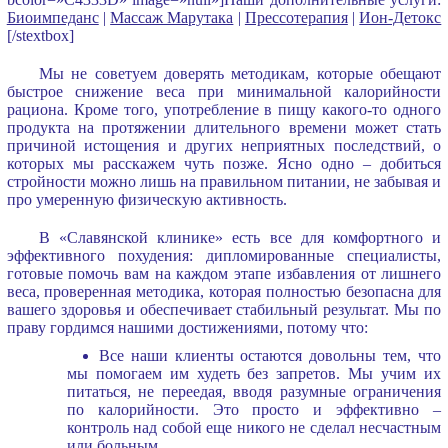
Биоимпеданс
|
Массаж Марутака
|
Прессотерапия
|
Ион-Детокс
[/stextbox]
Мы не советуем доверять методикам, которые обещают
быстрое снижение веса при минимальной калорийности
рациона. Кроме того, употребление в пищу какого-то одного
продукта на протяжении длительного времени может стать
причиной истощения и других неприятных последствий, о
которых мы расскажем чуть позже. Ясно одно – добиться
стройности можно лишь на правильном питании, не забывая и
про умеренную физическую активность.
В «Славянской клинике» есть все для комфортного и
эффективного похудения: дипломированные специалисты,
готовые помочь вам на каждом этапе избавления от лишнего
веса, проверенная методика, которая полностью безопасна для
вашего здоровья и обеспечивает стабильный результат. Мы по
праву гордимся нашими достижениями, потому что:
Все наши клиенты остаются довольны тем, что
мы помогаем им худеть без запретов. Мы учим их
питаться, не переедая, вводя разумные ограничения
по калорийности. Это просто и эффективно –
контроль над собой еще никого не сделал несчастным
или больным.