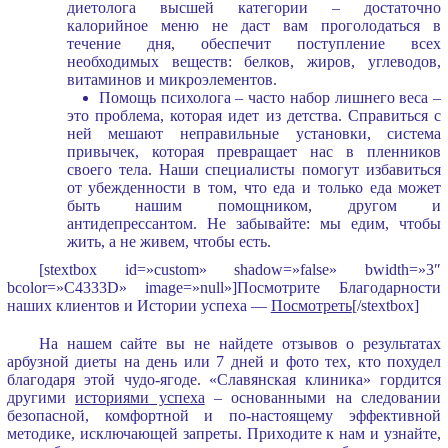
диетолога высшей категории – достаточно
калорийное меню не даст вам проголодаться в
течение дня, обеспечит поступление всех
необходимых веществ: белков, жиров, углеводов,
витаминов и микроэлементов.
Помощь психолога – часто набор лишнего веса –
это проблема, которая идет из детства. Справиться с
ней мешают неправильные установки, система
привычек, которая превращает нас в пленников
своего тела. Наши специалисты помогут избавиться
от убежденности в том, что еда и только еда может
быть нашим помощником, другом и
антидепрессантом. Не забывайте: мы едим, чтобы
жить, а не живем, чтобы есть.
[stextbox id=»custom» shadow=»false» bwidth=»3″
bcolor=»C4333D» image=»null»]Посмотрите Благодарности
наших клиентов и Истории успеха —
Посмотреть
[/stextbox]
На нашем сайте вы не найдете отзывов о результатах
арбузной диеты на день или 7 дней и фото тех, кто похудел
благодаря этой чудо-ягоде. «Славянская клиника» гордится
другими
историями успеха
– основанными на следовании
безопасной, комфортной и по-настоящему эффективной
методике, исключающей запреты. Приходите к нам и узнайте,