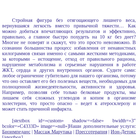
Стройная фигура без отягощающего лишнего веса,
вернувшаяся легкость вместо привычной тяжести… Как
можно добиться впечатляющих результатов и эффективно,
правильно, а главное быстро похудеть на 10 кг без диет?
Многие не поверят и скажут, что это просто невозможно. В
сознании большинства процесс избавления от ненавистных
килограммов связан именно с самыми жесткими методиками,
за которыми – истощение, отход от правильного рациона,
нарушение метаболизма и серьезные нарушения в работе
ЖКТ, сердца и других внутренних органов. Судите сами:
любое ограничение губительно для нашего организма, потому
что оно оставляет его без полезных веществ, необходимых для
полноценной жизнедеятельности, активности и здоровья.
Например, позволяя себе только белковые продукты, мы
лишаем себя сложных углеводов и копим в организме
холестерин, что просто опасно – ведет к атеросклерозу и
может стать причиной инфаркта.
[stextbox id=»custom» shadow=»false» bwidth=»3″
bcolor=»C4333D» image=»null»]Наши дополнительные услуги:
Биоимпеданс
|
Массаж Марутака
|
Прессотерапия
|
Ион-Детокс
[/stextbox]