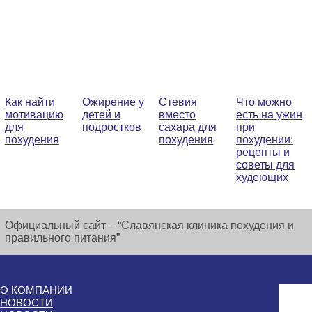
Как найти
Ожирение у
Стевия
Что можно
мотивацию
детей и
вместо
есть на ужин
для
подростков
сахара для
при
похудения
похудения
похудении:
рецепты и
советы для
худеющих
Официальный сайт – “Славянская клиника похудения и
правильного питания”
О КОМПАНИИ
НОВОСТИ