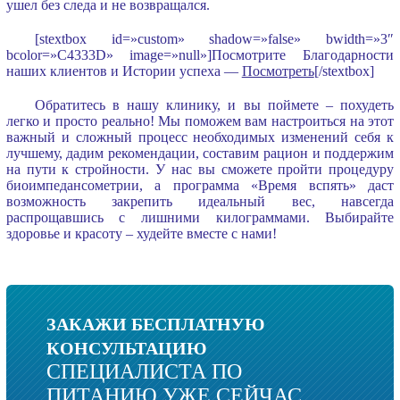
ушел без следа и не возвращался.
[stextbox id=»custom» shadow=»false» bwidth=»3″
bcolor=»C4333D» image=»null»]Посмотрите Благодарности
наших клиентов и Истории успеха —
Посмотреть
[/stextbox]
Обратитесь в нашу клинику, и вы поймете – похудеть
легко и просто реально! Мы поможем вам настроиться на этот
важный и сложный процесс необходимых изменений себя к
лучшему, дадим рекомендации, составим рацион и поддержим
на пути к стройности. У нас вы сможете пройти процедуру
биоимпедансометрии, а программа «Время вспять» даст
возможность закрепить идеальный вес, навсегда
распрощавшись с лишними килограммами. Выбирайте
здоровье и красоту – худейте вместе с нами!
ЗАКАЖИ БЕСПЛАТНУЮ
КОНСУЛЬТАЦИЮ
СПЕЦИАЛИСТА ПО
ПИТАНИЮ УЖЕ СЕЙЧАС