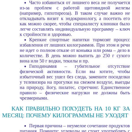
Часто избавиться от лишнего веса не получается
из-за проблем с работой щитовидной железы
(например, гипотиреоза). В таком случае важно не
откладывать визит к эндокринологу, а посетить его
как можно скорее, чтобы специалисту клиники было
легче составлять индивидуальную программу – ключ
к стройности и здоровью.
Крепкие спиртные напитки тормозят процесс
избавления от лишних килограммов. При этом и речи
не идет о полном отказе от коньяка или рома – дело в
количестве. В день можно выпить до 250 г сухого
вина или 50 г водки, текилы и пр.
Гиподинамия – губительное отсутствие
физической активности. Если вы хотите, чтобы
избыточный вес ушел без следа, замените посиделки
у телевизора на прогулки на свежем воздухе, выезды
на природу, йогу, пилатес, стретчинг. Единственное
правило – физические нагрузки не должны быть
чрезмерными.
КАК ПРАВИЛЬНО ПОХУДЕТЬ НА 10 КГ ЗА
МЕСЯЦ: ПОЧЕМУ КИЛОГРАММЫ НЕ УХОДЯТ
Первая причина – неумелое сочетание продуктов
питания. Помните: углеводы не стоит употреблять с