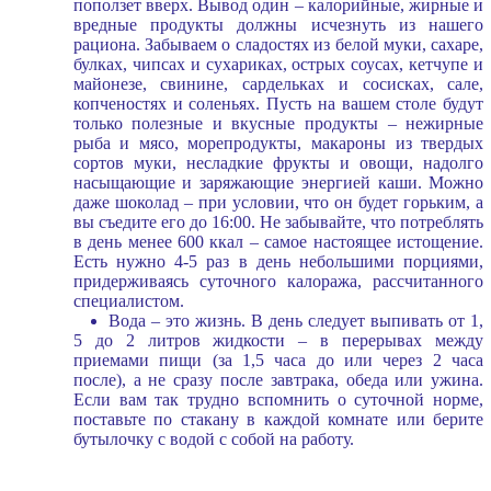
поползет вверх. Вывод один – калорийные, жирные и
вредные продукты должны исчезнуть из нашего
рациона. Забываем о сладостях из белой муки, сахаре,
булках, чипсах и сухариках, острых соусах, кетчупе и
майонезе, свинине, сардельках и сосисках, сале,
копченостях и соленьях. Пусть на вашем столе будут
только полезные и вкусные продукты – нежирные
рыба и мясо, морепродукты, макароны из твердых
сортов муки, несладкие фрукты и овощи, надолго
насыщающие и заряжающие энергией каши. Можно
даже шоколад – при условии, что он будет горьким, а
вы съедите его до 16:00. Не забывайте, что потреблять
в день менее 600 ккал – самое настоящее истощение.
Есть нужно 4-5 раз в день небольшими порциями,
придерживаясь суточного калоража, рассчитанного
специалистом.
Вода – это жизнь. В день следует выпивать от 1,
5 до 2 литров жидкости – в перерывах между
приемами пищи (за 1,5 часа до или через 2 часа
после), а не сразу после завтрака, обеда или ужина.
Если вам так трудно вспомнить о суточной норме,
поставьте по стакану в каждой комнате или берите
бутылочку с водой с собой на работу.