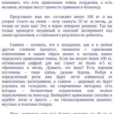
понимают, что есть правильные темпы похудения, а есть
желания, которые могут привести прямиком в больницу.
Представьте: ваш вес составляет менее 100 кг и вы
упорно стоите на своем – хочу скинуть 10 кг за месяц, да
только не знаю как! Это в корне неверное решение. Так вы
только проведете неудачный и опасный эксперимент над
своим организмом, а стабильного результата не добьетесь.
Главное – осознать, что в похудении, как и в любом
другом сложном процессе, связанном с серьезными
изменениями в нашем образе жизни и питания, важно
определить правильные темпы. Если вы весите менее 100 кг,
оптимальной цифрой для вас станет не более 4-5 кг,
сброшенных в месяц. Думаете, это мало? Есть хорошая
пословица – тише едешь, дальше будешь. Войдя в
определенный ритм вам будет легче избавиться от
накопленных килограммов, а главное – здоровью не будут
угрожать ни голодание, ни современные методики, суть
которых – бесконечные ограничения или полное
переключение на моно-еду. Выбирайте правильные способы и
худейте легко и просто – на сбалансированном рационе,
вкусных и полезных блюдах.
Итак, повторим еще раз: быстро похудеть на 10 кг за