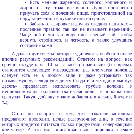
Есть меньше жареного, соленого, копченого и
жирного – тут тоже все верно. Лучше постепенно
приучать себя к полезной пище, приготовленной на
пару, запеченной в духовке или на гриле.
Забыть о газировке и других сладких напитках –
последнее правило так же не вызывает нареканий.
Чаще пейте чистую воду или зеленый чай, чтобы
вернуть стройность и легкость, а также улучшить
состояние кожи.
А далее идут советы, которые удивляют – особенно после
вполне разумных рекомендаций. Ответом на вопрос, как
срочно похудеть на 10 кг за месяц правильно (без вреда),
становится следующее утверждение: раз клетчатка полезна,
следует есть ее в любом виде и даже устраивать так
называемую «углеводную» диету. Создатели методики «минус
десять» предлагают использовать грубые волокна в
непривычном для большинства из нас виде – в порошке или
гранулах. Такую добавку можно добавлять в кефир, йогурт и
т.д.
Стоит ли говорить о том, что создатели методики
предлагают проводить целые разгрузочные дни, в течение
которых придется питаться только продуктами, содержащими
клетчатку? А это уже описанные выше порошки, свежие