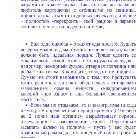
жирами ни в коем случае. Так что если вы большой
любитель картошечки с отбивными из свинины,
придется отказаться от подобных перекусов, а лучше
– полностью «перекроить» свой рацион и заранее
составить меню – на неделю или месяц.
Еще одна ошибка – отказ от еды после 6. Кушать
вечером можно и даже нужно, но не все знают, какой
должна быть идеальная порция. Лучше сделать ее
максимально легкой, чтобы не нагружать желудок –
например, нежирный бульон, отварная говядина или
рыба с салатиком. Как видите, голодать не придется.
Думаю, не стоит напоминать о том, что пропускать
ужин, равно как завтрак и обед, нельзя – это чревато
замедлением обмена веществ, складированием
калорий «про запас» и еще большим увеличением
массы тела.
Если мы не отдыхаем, то и килограммы никуда
не уйдут. В определенный период времени (с 9 вечера
до 2 ночи) наш организм вырабатывает гормон,
отвечающий за расщепление жиров. Перестаньте
засыпать далеко за полночь – пусть у вас будет
правильный режим дня, полноценный сон и стройная