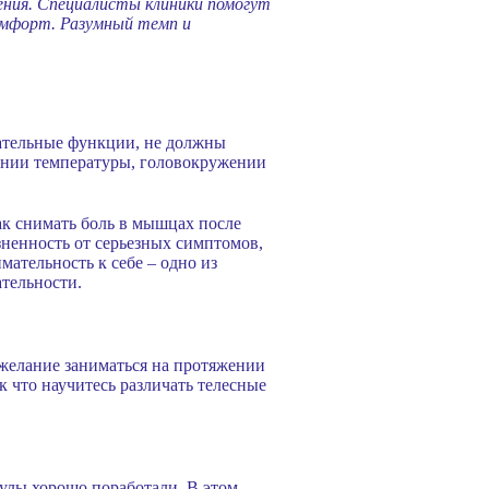
ния. Специалисты клиники помогут
омфорт. Разумный темп и
ательные функции, не должны
шении температуры, головокружении
как снимать боль в мышцах после
зненность от серьезных симптомов,
ательность к себе – одно из
тельности.
 желание заниматься на протяжении
к что научитесь различать телесные
кулы хорошо поработали. В этом