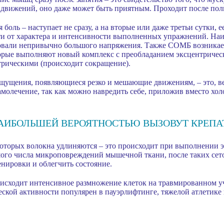
 движений, оно даже может быть приятным. Проходит после пол
боль – наступает не сразу, а на вторые или даже третьи сутки, 
ти от характера и интенсивности выполненных упражнений. На
овали непривычно большого напряжения. Также СОМБ возникает
рые выполняют новый комплекс с преобладанием эксцентрическ
трическими (происходит сокращение).
щущения, появляющиеся резко и мешающие движениям, – это, ве
амолечение, так как можно навредить себе, приложив вместо хо
НАИБОЛЬШЕЙ ВЕРОЯТНОСТЬЮ ВЫЗОВУТ КРЕПА
 которых волокна удлиняются – это происходит при выполнении
го числа микроповреждений мышечной ткани, после таких сетов
нировки и облегчить состояние.
исходит интенсивное размножение клеток на травмированном уча
ской активности популярен в пауэрлифтинге, тяжелой атлетике 