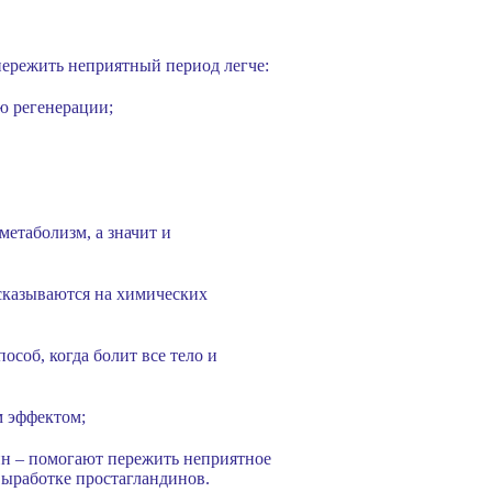
пережить неприятный период легче:
ию регенерации;
етаболизм, а значит и
сказываются на химических
особ, когда болит все тело и
м эффектом;
н – помогают пережить неприятное
выработке простагландинов.