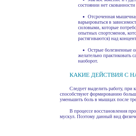
состоянии нет скованности
Отсроченная мышечная 
варьироваться в зависимос
силовыми, которые потреб
опытных спортсменов, кото
растягиваются) над концен
Острые болезненные о
желательно практиковать с
наоборот.
КАКИЕ ДЕЙСТВИЯ С 
Следует выделить работу, при
способствуют формированию большо
уменьшить боль в мышцах после тре
В процессе восстановления про
мускул. Поэтому данный вид физиче