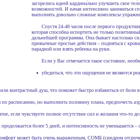
загорелись идеей кардинально улучшить свое тело
возможностей. И начав интенсивно заниматься спо
выполнять довольно сложные комплексы упражн
Спустя 24-48 часов после первого продуктив
которая способна испортить не только позитивный
дальнейшей программы. Она бывает настолько си
привычные простые действия – подняться с кроват
парадной или взять ребенка на руки.
Если у Вас отмечается такое состояние, необ
убедиться, что эти ощущения не являются ре
или контрастный душ, что поможет быстро избавиться от боли 
я по расписанию, но выполнить половину плана, предпочесть а
ие, если чувствуете полное отсутствие сил и желания что-то де
 продолжается более 5 дней, и интенсивность не уменьшается – о
скомфорт может быть очень выраженным, СОМБ (синдром отсроч