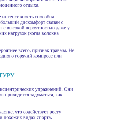
ноценного отдыха.
ее интенсивность способна
ибольший дискомфорт связан с
 с высокой вероятностью даже у
их нагрузок (когда волокна
роятнее всего, признак травмы. Не
лодного горячий компресс или
ТУРУ
 эксцентрических упражнений. Они
 приходится задуматься, как
стке, что содействует росту
и похожих видах спорта.