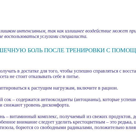
ишком интенсивным, так как излишнее воздействие может при
 воспользоваться услугами специалиста.
ЕЧНУЮ БОЛЬ ПОСЛЕ ТРЕНИРОВКИ С ПОМО
олучать в достатке для того, чтобы успешно справляться с восс
сета не стоит отказывать себе в питье.
птироваться к растущим нагрузкам, включите в рацион.
 сок – содержатся антиоксиданты (антоцианы), которые успешн
 и снижают уровень дискомфорта.
нь – витаминный комплекс, получаемый из свежих продуктов, д
бенное внимание следует уделить крестоцветным – это редька, ц
тизола, борются со свободными радикалами, положительно вли