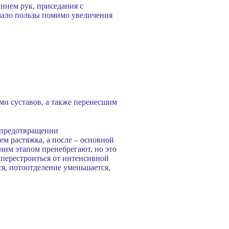
нием рук, приседания с
емало пользы помимо увеличения
ми суставов, а также перенесшим
о предотвращении
м растяжка, а после – основной
ним этапом пренебрегают, но это
о перестроиться от интенсивной
я, потоотделение уменьшается,