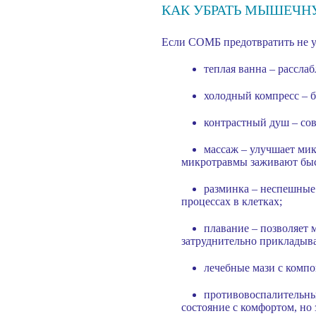
КАК УБРАТЬ МЫШЕЧН
Если СОМБ предотвратить не уд
теплая ванна – рассла
холодный компресс – б
контрастный душ – со
массаж – улучшает мик
микротравмы заживают быс
разминка – неспешные
процессах в клетках;
плавание – позволяет 
затруднительно прикладыва
лечебные мази с комп
противовоспалительны
состояние с комфортом, но