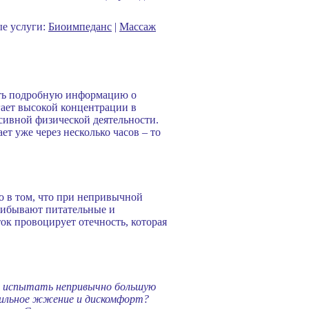
ые услуги:
Биоимпеданс
|
Массаж
дать подробную информацию о
гает высокой концентрации в
сивной физической деятельности.
т уже через несколько часов – то
о в том, что при непривычной
прибывают питательные и
ок провоцирует отечность, которая
сь испытать непривычно большую
 сильное жжение и дискомфорт?