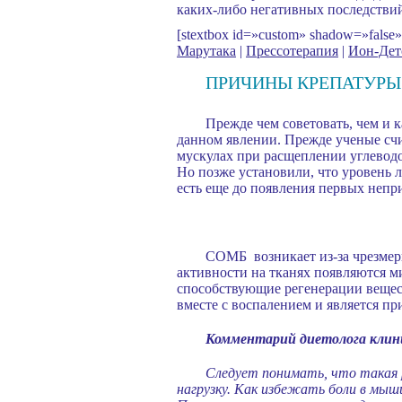
каких-либо негативных последстви
[stextbox id=»custom» shadow=»fal
Марутака
|
Прессотерапия
|
Ион-Дет
ПРИЧИНЫ КРЕПАТУРЫ
Прежде чем советовать, чем и 
данном явлении. Прежде ученые счи
мускулах при расщеплении углеводо
Но позже установили, что уровень л
есть еще до появления первых неп
СОМБ возникает из-за чрезмер
активности на тканях появляются м
способствующие регенерации вещест
вместе с воспалением и является п
Комментарий диетолога клин
Следует понимать, что такая 
нагрузку. Как избежать боли в мыш