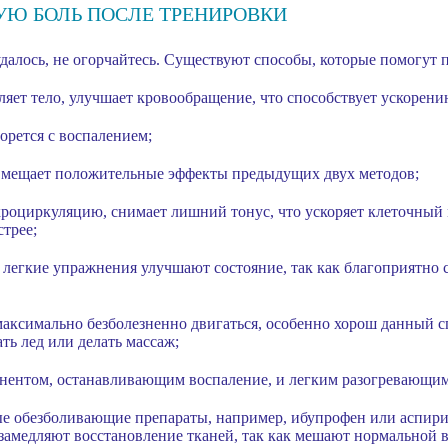
УЮ БОЛЬ ПОСЛЕ ТРЕНИРОВКИ
алось, не огорчайтесь. Существуют способы, которые помогут 
бляет тело, улучшает кровообращение, что способствует ускорен
орется с воспалением;
вмещает положительные эффекты предыдущих двух методов;
роциркуляцию, снимает лишний тонус, что ускоряет клеточный м
трее;
 легкие упражнения улучшают состояние, так как благоприятно 
максимально безболезненно двигаться, особенно хорош данный сп
ть лед или делать массаж;
онентом, останавливающим воспаление, и легким разогревающи
е обезболивающие препараты, например, ибупрофен или аспири
 замедляют восстановление тканей, так как мешают нормальной 