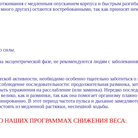
отжимания с медленным опусканием корпуса и быстрым разгиба
 много других) остаются востребованными, так как приносят н
ю силы.
а эксцентрической фазе, не рекомендуются людям с заболевания
еской активности, необходимо особенно тщательно заботиться 
облюдение последовательности: продолжительная разминка, зате
ь упражнения на расслабление (или заминка). Нередко послед
 велико, как и разминки, так как она помогает организму плавн
нированию. В этот период частота пульса и дыхание замедляютс
остоять из медленной растяжки, неспешной ходьбы.
 О НАШИХ ПРОГРАММАХ СНИЖЕНИЯ ВЕСА: