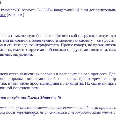
й.
se» bwidth=»3″ bcolor=»C4333D» image=»null»]Наши дополнительн
окс
[/stextbox]
как снять мышечную боль после физической нагрузки, следует 
тали виновной в болезненности молочную кислоту – она дости
в и синтезе аденозинтрифосфата. Проще говоря, во время интен
актата, вместе с другими побочными продуктами гликолиза, падае
риятных ощущений.
ного отека мышечных волокон и воспалительного процесса. Дел
икроразрывы – они сами по себе не опасны. Для их «ремонта» 
ва, в том числе простагландины и лейкоциты. Их сильный прит
ричиной болезненности.
ики похудения Елены Морозовой:
реакция организма является вполне естественной, если пришло
цах после тренировки, не сталкиваясь с необходимостью унять