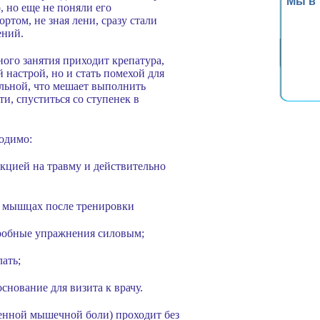
Мы в
, но еще не поняли его
ртом, не зная лени, сразу стали
ений.
ного занятия приходит крепатура,
 настрой, но и стать помехой для
льной, что мешает выполнить
и, спуститься со ступенек в
ходимо:
акцией на травму и действительно
в мышцах после тренировки
эробные упражнения силовым;
лать;
снование для визита к врачу.
енной мышечной боли) проходит без