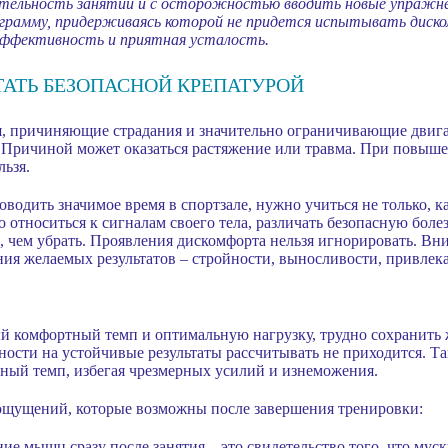
тельность занятий и с осторожностью вводить новые упражне
грамму, придерживаясь которой не придется испытывать диск
 эффективность и приятная усталость.
ТАТЬ БЕЗОПАСНОЙ КРЕПАТУРОЙ
, причиняющие страдания и значительно ограничивающие двиг
. Причиной может оказаться растяжение или травма. При повы
льзя.
оводить значимое время в спортзале, нужно учиться не только, 
 относиться к сигналам своего тела, различать безопасную боле
 чем убрать. Проявления дискомфорта нельзя игнорировать. Вним
я желаемых результатов – стройности, выносливости, привлека
ый комфортный темп и оптимальную нагрузку, трудно сохранить
ности на устойчивые результаты рассчитывать не приходится. Та
ный темп, избегая чрезмерных усилий и изнеможения.
 ощущений, которые возможны после завершения тренировки:
ие мышц сразу после занятия – это свидетельство того, что мус