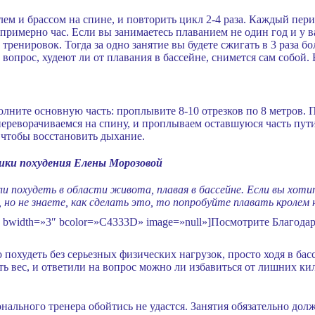
ем и брассом на спине, и повторить цикл 2-4 раза. Каждый пери
примерно час. Если вы занимаетесь плаванием не один год и у в
ренировок. Тогда за одно занятие вы будете сжигать в 3 раза б
вопрос, худеют ли от плавания в бассейне, снимется сам собой. 
олните основную часть: проплывите 8-10 отрезков по 8 метров. 
переворачиваемся на спину, и проплываем оставшуюся часть пути
 чтобы восстановить дыхание.
ики похудения Елены Морозовой
 похудеть в области живота, плавая в бассейне. Если вы хоти
о не знаете, как сделать это, то попробуйте плавать кролем 
se» bwidth=»3″ bcolor=»C4333D» image=»null»]Посмотрите Благод
похудеть без серьезных физических нагрузок, просто ходя в бас
ить вес, и ответили на вопрос можно ли избавиться от лишних ки
нального тренера обойтись не удастся. Занятия обязательно дол