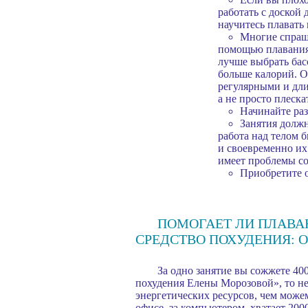
работать с доской
научитесь плавать 
Многие спраши
помощью плавания 
лучше выбрать бас
больше калорий. О
регулярными и дли
а не просто плеска
Начинайте ра
Занятия должн
работа над телом 
и своевременно их
имеет проблемы со
Приобретите о
ПОМОГАЕТ ЛИ ПЛАВАН
СРЕДСТВО ПОХУДЕНИЯ: 
За одно занятие вы сожжете 40
похудения Елены Морозовой», то не
энергетических ресурсов, чем може
офисе, за компьютером, хватает 200