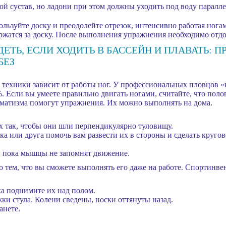
ой сустав, но ладони при этом должны уходить под воду паралле
пользуйте доску и преодолейте отрезок, интенсивно работая ног
ржатся за доску. После выполнения упражнения необходимо отдо
ТЬ, ЕСЛИ ХОДИТЬ В БАССЕЙН И ПЛАВАТЬ: ПР
БЕЗ
 техники зависит от работы ног. У профессиональных пловцов 
. Если вы умеете правильно двигать ногами, считайте, что пол
матизма помогут упражнения. Их можно выполнять на дома.
х так, чтобы они шли перпендикулярно туловищу.
а или друга помочь вам развести их в стороны и сделать круго
, пока мышцы не запомнят движение.
тем, что вы сможете выполнять его даже на работе. Спортинве
а поднимите их над полом.
жки стула. Колени сведены, носки оттянуты назад.
анете.