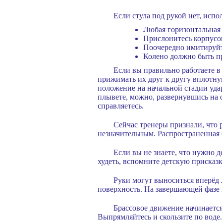
Если стула под рукой нет, испо
Любая горизонтальная 
Прислонитесь корпусом
Поочередно имитируйт
Колено должно быть пр
Если вы правильно работаете в
прижимать их друг к другу вплотну
положение на начальной стадии уда
плывете, можно, развернувшись на 
справляетесь.
Сейчас тренеры признали, что 
незначительным. Распространенная 
Если вы не знаете, что нужно д
худеть, вспомните детскую присказ
Руки могут выноситься вперёд 
поверхность. На завершающей фазе г
Брассовое движение начинается 
Выпрямляйтесь и скользите по воде.