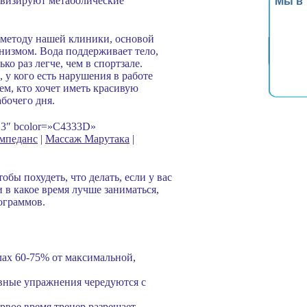
ивизируют метаболические
Мы в
 методу нашей клиники, основой
анизмом. Вода поддерживает тело,
ко раз легче, чем в спортзале.
у кого есть нарушения в работе
ем, кто хочет иметь красивую
абочего дня.
=»3″ bcolor=»C4333D»
мпеданс
|
Массаж Марутака
|
бы похудеть, что делать, если у вас
и в какое время лучше заниматься,
ограммов.
лах 60-75% от максимальной,
вные упражнения чередуются с
ервое время тренер разрешает