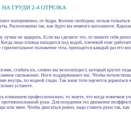
НА ГРУДИ 2-4 ОТРЕЗКА
ают попеременно, от бедра. Колени свободны: нельзя толкатьс
нуты. Расположены так, как будто вы немного косолапите. Вдыхае
ву лучше не задирать. Если вы сделаете это, то лишите себя до
огда лицо пловца находится под водой, плечевой пояс работает
 горизонтальное положение тела, приходится каждый раз его вос
огами, сгибать их, словно вы велосипедист, который крутит педа
плавное скольжение. Ноги поддерживают вас. Чтобы почувствова
и внутрь, по водной глади. Так ваше тело научится держаться н
 сильно устанете.
сь плаванием профессионально, то знаете, что когда новичков уч
 противоположной руки. Для похудения это движение неэффекти
цы или змеи. Чтобы двигаться ровно, надо ставить руки так, как