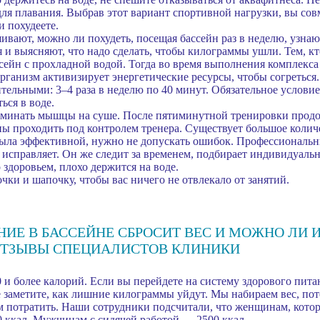
 для плавания. Выбрав этот вариант спортивной нагрузки, вы сов
и похудеете.
вают, можно ли похудеть, посещая бассейн раз в неделю, узнаю
и выясняют, что надо сделать, чтобы килограммы ушли. Тем, кт
сейн с прохладной водой. Тогда во время выполнения комплекса
рганизм активизирует энергетические ресурсы, чтобы согреться
тельными: 3–4 раза в неделю по 40 минут. Обязательное условие
ться в воде.
зминать мышцы на суше. После пятиминутной тренировки продол
ы проходить под контролем тренера. Существует большое колич
была эффективной, нужно не допускать ошибок. Профессиональн
 исправляет. Он же следит за временем, подбирает индивидуальн
 здоровьем, плохо держится на воде.
чки и шапочку, чтобы вас ничего не отвлекало от занятий.
ИЕ В БАССЕЙНЕ СБРОСИТ ВЕС И МОЖНО ЛИ И
ОТЗЫВЫ СПЕЦИАЛИСТОВ КЛИНИКИ
0 и более калорий. Если вы перейдете на систему здорового пит
 заметите, как лишние килограммы уйдут. Мы набираем вес, по
м потратить. Наши сотрудники подсчитали, что женщинам, кото
0 ккал. Мужчинам с сидячей работой — 2500 ккал.