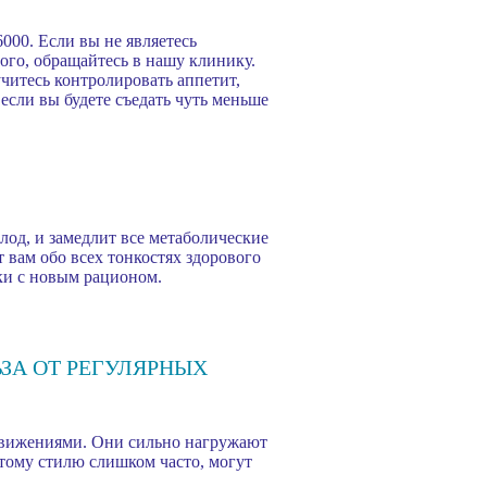
000. Если вы не являетесь
ого, обращайтесь в нашу клинику.
учитесь контролировать аппетит,
 если вы будете съедать чуть меньше
олод, и замедлит все метаболические
 вам обо всех тонкостях здорового
зки с новым рационом.
ЬЗА ОТ РЕГУЛЯРНЫХ
 движениями. Они сильно нагружают
этому стилю слишком часто, могут