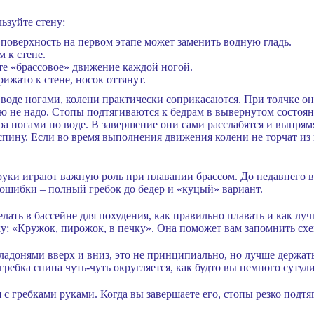
льзуйте стену:
поверхность на первом этапе может заменить водную гладь.
 к стене.
е «брассовое» движение каждой ногой.
ижато к стене, носок оттянут.
 воде ногами, колени практически соприкасаются. При толчке он
ю не надо. Стопы подтягиваются к бедрам в вывернутом состоя
ра ногами по воде. В завершение они сами расслабятся и выпрям
спину. Если во время выполнения движения колени не торчат из 
руки играют важную роль при плавании брассом. До недавнего в
ошибки – полный гребок до бедер и «куцый» вариант.
елать в бассейне для похудения, как правильно плавать и как л
ку: «Кружок, пирожок, в печку». Она поможет вам запомнить сх
ладонями вверх и вниз, это не принципиально, но лучше держать
ребка спина чуть-чуть округляется, как будто вы немного сутули
с гребками руками. Когда вы завершаете его, стопы резко подтя