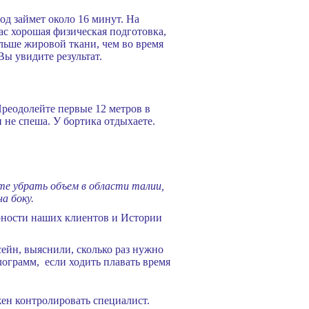
од займет около 16 минут. На
ас хорошая физическая подготовка,
ольше жировой ткани, чем во время
Вы увидите результат.
Преодолейте первые 12 метров в
 не спеша. У бортика отдыхаете.
те убрать объем в области талии,
на боку.
арности наших клиентов и Истории
сейн, выяснили, сколько раз нужно
лограмм, если ходить плавать время
жен контролировать специалист.