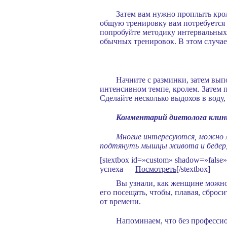
Затем вам нужно проплыть крол
общую тренировку вам потребуется 
попробуйте методику интервальных т
обычных тренировок. В этом случае 
Начните с разминки, затем вып
интенсивном темпе, кролем. Затем 
Сделайте несколько выдохов в воду,
Комментарий диетолога клин
Многие интересуются, можно ли
подтянуть мышцы живота и бедер, н
[stextbox id=»custom» shadow=»fal
успеха —
Посмотреть
[/stextbox]
Вы узнали, как женщине можно 
его посещать, чтобы, плавая, сброс
от времени.
Напоминаем, что без профессио