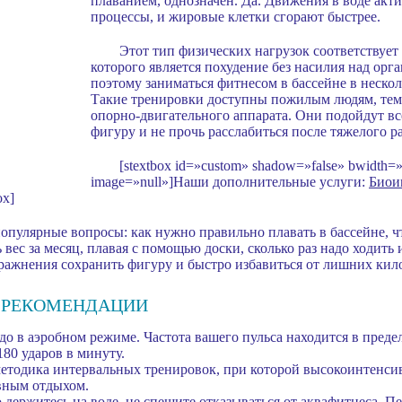
плаванием, однозначен. Да. Движения в воде акт
процессы, и жировые клетки сгорают быстрее.
Этот тип физических нагрузок соответствует
которого является похудение без насилия над орг
поэтому заниматься фитнесом в бассейне в несколь
Такие тренировки доступны пожилым людям, тем, 
опорно-двигательного аппарата. Они подойдут вс
фигуру и не прочь расслабиться после тяжелого р
[stextbox id=»custom» shadow=»false» bwidth
image=»null»]Наши дополнительные услуги:
Биои
ox]
опулярные вопросы: как нужно правильно плавать в бассейне, что
вес за месяц, плавая с помощью доски, сколько раз надо ходить 
ражнения сохранить фигуру и быстро избавиться от лишних кил
 РЕКОМЕНДАЦИИ
до в аэробном режиме. Частота вашего пульса находится в преде
180 ударов в минуту.
етодика интервальных тренировок, при которой высокоинтенси
вным отдыхом.
 держитесь на воде, не спешите отказываться от аквафитнеса. П