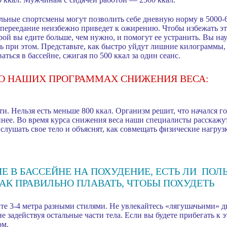
ьные спортсмены могут позволить себе дневную норму в 5000-6
переедание неизбежно приведет к ожирению. Чтобы избежать эт
ой вы едите больше, чем нужно, и помогут ее устранить. Вы на
еть при этом. Представьте, как быстро уйдут лишние килограммы,
ться в бассейне, сжигая по 500 ккал за один сеанс.
 О НАШИХ ПРОГРАММАХ СНИЖЕНИЯ ВЕСА:
ти. Нельзя есть меньше 800 ккал. Организм решит, что начался г
нее. Во время курса снижения веса наши специалисты расскажут
слушать свое тело и объяснят, как совмещать физические нагру
Е В БАССЕЙНЕ НА ПОХУДЕНИЕ, ЕСТЬ ЛИ ПОЛ
АК ПРАВИЛЬНО ПЛАВАТЬ, ЧТОБЫ ПОХУДЕТЬ
те 3-4 метра разными стилями. Не увлекайтесь «лягушачьими»
е задействуя остальные части тела. Если вы будете прибегать к 
ом.