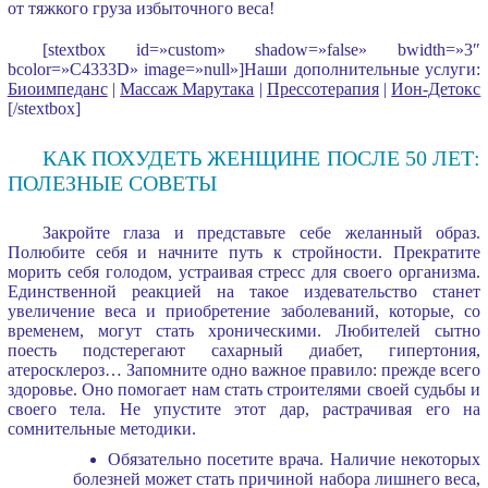
от тяжкого груза избыточного веса!
[stextbox id=»custom» shadow=»false» bwidth=»3″
bcolor=»C4333D» image=»null»]Наши дополнительные услуги:
Биоимпеданс
|
Массаж Марутака
|
Прессотерапия
|
Ион-Детокс
[/stextbox]
КАК ПОХУДЕТЬ ЖЕНЩИНЕ ПОСЛЕ 50 ЛЕТ:
ПОЛЕЗНЫЕ СОВЕТЫ
Закройте глаза и представьте себе желанный образ.
Полюбите себя и начните путь к стройности. Прекратите
морить себя голодом, устраивая стресс для своего организма.
Единственной реакцией на такое издевательство станет
увеличение веса и приобретение заболеваний, которые, со
временем, могут стать хроническими. Любителей сытно
поесть подстерегают сахарный диабет, гипертония,
атеросклероз… Запомните одно важное правило: прежде всего
здоровье. Оно помогает нам стать строителями своей судьбы и
своего тела. Не упустите этот дар, растрачивая его на
сомнительные методики.
Обязательно посетите врача. Наличие некоторых
болезней может стать причиной набора лишнего веса,