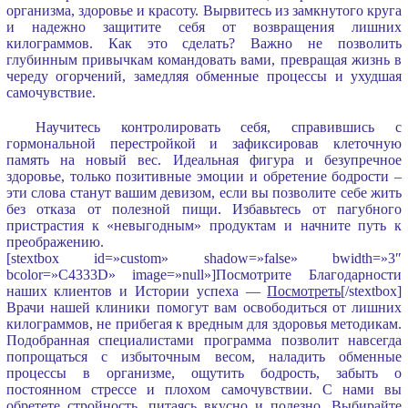
организма, здоровье и красоту. Вырвитесь из замкнутого круга
и надежно защитите себя от возвращения лишних
килограммов. Как это сделать? Важно не позволить
глубинным привычкам командовать вами, превращая жизнь в
череду огорчений, замедляя обменные процессы и ухудшая
самочувствие.
Научитесь контролировать себя, справившись с
гормональной перестройкой и зафиксировав клеточную
память на новый вес. Идеальная фигура и безупречное
здоровье, только позитивные эмоции и обретение бодрости –
эти слова станут вашим девизом, если вы позволите себе жить
без отказа от полезной пищи. Избавьтесь от пагубного
пристрастия к «невыгодным» продуктам и начните путь к
преображению.
[stextbox id=»custom» shadow=»false» bwidth=»3″
bcolor=»C4333D» image=»null»]Посмотрите Благодарности
наших клиентов и Истории успеха —
Посмотреть
[/stextbox]
Врачи нашей клиники помогут вам освободиться от лишних
килограммов, не прибегая к вредным для здоровья методикам.
Подобранная специалистами программа позволит навсегда
попрощаться с избыточным весом, наладить обменные
процессы в организме, ощутить бодрость, забыть о
постоянном стрессе и плохом самочувствии. С нами вы
обретете стройность, питаясь вкусно и полезно. Выбирайте