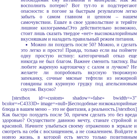
восполнить потерю? Вот тут-то и подстерегают
опасности: в погоне за быстрым результатом легко
забыть о самом главном и ценном – нашем
самочувствии. Ешьте в свое удовольствие и теряйте
лишние килограммы!Это действительно возможно,
стоит лишь сказать твердое «нет» высококалорийным
вкусняшкам и наладить правильный режим питания.
Можно ли похудеть после 50? Можно, и сделать
это легко и просто! Правда, только если вы поймете
одну простую истину: категоричный отказ еще
никогда не был благом. Важнее сменить тактику. Вы
любите жареную картошечку с салом и лучком? Не
желаете ли попробовать вкусную творожную
запеканку, сочные мясные тефтели из нежирной
говядины или куриную грудку под апельсиновым
соусом. Вкусно?
[stextbox id=»custom» shadow=»false» bwidth=»3″
bcolor=»C4333D» image=»null»]Бесподобные низкокалорийные
блюда в вашем меню – это не фантазия, а реальность.[/stextbox]
Как быстро похудеть после 50, причем сделать это без вреда
здоровью? Осуществите давнюю мечту, станьте стройной и
красивой. Начните улыбаться своему отражению в зеркале и
смотреть на себя с восхищением, а не сожалением. Войдите в
новую жизнь, в которой есть место только позитивным