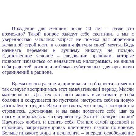
Похудение для женщин после 50 лет – разве это
возможно? Такой вопрос зададут себе скептики, а мы с
уверенностью заявляем: возраст не помеха для обретения
желанной стройности и создания фигуры своей мечты. Ведь
начинать перемены к лучшему никогда не поздно.
Единственное условие – следование правилам, которые
позволят избавиться от ненавистных килограммов, не лишая
себя радостей жизни и избежав губительных для организма
ограничений в рационе.
Время нового расцвета, прилива сил и бодрости – именно
так следует воспринимать этот замечательный период. Мысли
материальны. Для тех кто всю жизнь выискивает у себя
болячки и сокрушается по пустякам, настроить себя на новую
жизнь будет трудно. Важно осознать, что цель, к которой вы
стремитесь, достижима, и вы сами помогаете себе, шаг за
шагом приближаясь к совершенству. Хотите тонкую талию?
Научитесь любить и ценить себя. Станьте самой красивой и
стройной, запрограммировав клеточную память по-новому.
Больше никакого жира и целлюлита – впереди освобождение