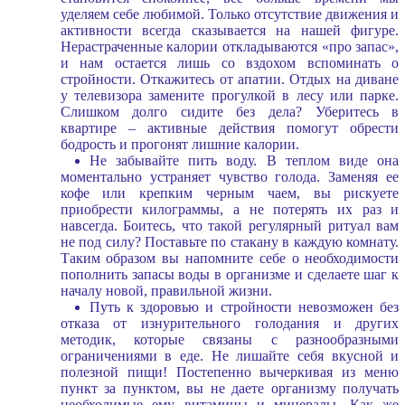
уделяем себе любимой. Только отсутствие движения и
активности всегда сказывается на нашей фигуре.
Нерастраченные калории откладываются «про запас»,
и нам остается лишь со вздохом вспоминать о
стройности. Откажитесь от апатии. Отдых на диване
у телевизора замените прогулкой в лесу или парке.
Слишком долго сидите без дела? Уберитесь в
квартире – активные действия помогут обрести
бодрость и прогонят лишние калории.
Не забывайте пить воду. В теплом виде она
моментально устраняет чувство голода. Заменяя ее
кофе или крепким черным чаем, вы рискуете
приобрести килограммы, а не потерять их раз и
навсегда. Боитесь, что такой регулярный ритуал вам
не под силу? Поставьте по стакану в каждую комнату.
Таким образом вы напомните себе о необходимости
пополнить запасы воды в организме и сделаете шаг к
началу новой, правильной жизни.
Путь к здоровью и стройности невозможен без
отказа от изнурительного голодания и других
методик, которые связаны с разнообразными
ограничениями в еде. Не лишайте себя вкусной и
полезной пищи! Постепенно вычеркивая из меню
пункт за пунктом, вы не даете организму получать
необходимые ему витамины и минералы. Как же