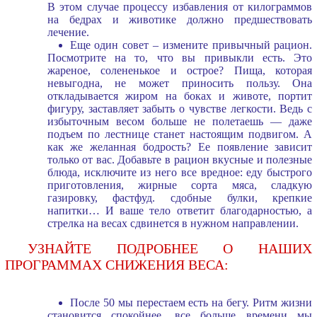
В этом случае процессу избавления от килограммов
на бедрах и животике должно предшествовать
лечение.
Еще один совет – измените привычный рацион.
Посмотрите на то, что вы привыкли есть. Это
жареное, солененькое и острое? Пища, которая
невыгодна, не может приносить пользу. Она
откладывается жиром на боках и животе, портит
фигуру, заставляет забыть о чувстве легкости. Ведь с
избыточным весом больше не полетаешь — даже
подъем по лестнице станет настоящим подвигом. А
как же желанная бодрость? Ее появление зависит
только от вас. Добавьте в рацион вкусные и полезные
блюда, исключите из него все вредное: еду быстрого
приготовления, жирные сорта мяса, сладкую
газировку, фастфуд. сдобные булки, крепкие
напитки… И ваше тело ответит благодарностью, а
стрелка на весах сдвинется в нужном направлении.
УЗНАЙТЕ ПОДРОБНЕЕ О НАШИХ
ПРОГРАММАХ СНИЖЕНИЯ ВЕСА:
После 50 мы перестаем есть на бегу. Ритм жизни
становится спокойнее, все больше времени мы