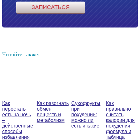
Читайте также:
Как
Как разогнать
Сухофрукты
Как
перестать
обмен
при
правильно
есть на ночь
веществ и
похудении:
считать
–
метаболизм
можно ли
калории для
действенные
есть и какие
похудения –
способы
формула и
избавления
таблица