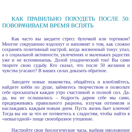
КАК ПРАВИЛЬНО ПОХУДЕТЬ ПОСЛЕ 50:
ПОВОРАЧИВАЕМ ВРЕМЯ ВСПЯТЬ
Как часто вы заедаете стресс булочкой или тортиком?
Многие сокрушенно вздохнут и напомнят о том, как сложно
сохранять позитивный настрой, когда жизненный тонус упал,
а о социальной активности, увлечениях и маленьких радостях
уже и не вспоминаешь. Долой упаднический тон! Вы сами
творите свою судьбу. Кто сказал, что после 50 желания и
чувства угасают? В ваших силах доказать обратное.
Заводите новые знакомства, общайтесь и влюбляйтесь,
найдите хобби по душе, займитесь творчеством и позвольте
себе просыпаться каждое утро счастливой и полной сил. Да-
да, вы не ослышались – бодрость дарим себе мы сами,
придерживаясь правильного рациона, излучая оптимизм и
наслаждаясь каждым новым днем. Пусть жизнь бьет ключом!
Тогда вы ни за что не потянетесь к сладостям, чтобы найти в
«невыгодной» пище своеобразное утешение.
Настройте свои биологические часы, выбрав омоложение