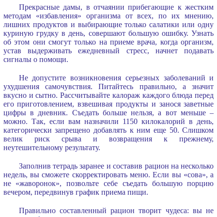
Прекрасные дамы, в отчаянии прибегающие к жестким
методам «избавления» организма от всех, по их мнению,
лишних продуктов и выбирающие только салатики или одну
куриную грудку в день, совершают большую ошибку. Узнать
об этом они смогут только на приеме врача, когда организм,
устав выдерживать ежедневный стресс, начнет подавать
сигналы о помощи.
Не допустите возникновения серьезных заболеваний и
ухудшения самочувствия. Питайтесь правильно, а значит
вкусно и сытно. Рассчитывайте калораж каждого блюда перед
его приготовлением, взвешивая продукты и занося заветные
цифры в дневник. Съедать больше нельзя, а вот меньше –
можно. Так, если вам назначили 1150 килокалорий в день,
категорически запрещено добавлять к ним еще 50. Слишком
велик риск срыва и возвращения к прежнему,
неутешительному результату.
Заполнив тетрадь заранее и составив рацион на несколько
недель, вы сможете скорректировать меню. Если вы «сова», а
не «жаворонок», позвольте себе съедать большую порцию
вечером, передвинув график приема пищи.
Правильно составленный рацион творит чудеса: вы не