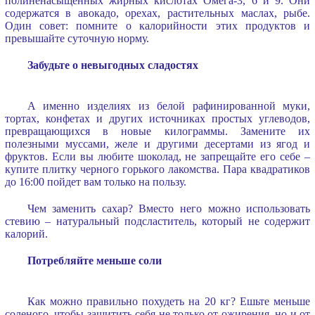
полиненасыщенных жирных кислотах Омега-3, 6 и 9. Они
содержатся в авокадо, орехах, растительных маслах, рыбе.
Один совет: помните о калорийности этих продуктов и
превышайте суточную норму.
Забудьте о невыгодных сладостях
А именно изделиях из белой рафинированной муки,
тортах, конфетах и других источниках простых углеводов,
превращающихся в новые килограммы. Замените их
полезными муссами, желе и другими десертами из ягод и
фруктов. Если вы любите шоколад, не запрещайте его себе –
купите плитку черного горького лакомства. Пара квадратиков
до 16:00 пойдет вам только на пользу.
Чем заменить сахар? Вместо него можно использовать
стевию – натуральный подсластитель, который не содержит
калорий.
Потребляйте меньше соли
Как можно правильно похудеть на 20 кг? Ешьте меньше
соленого, чтобы защитить себя не только от ожирения, но и от