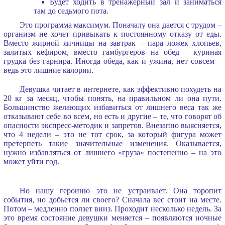
Будет ходить в тренажерный зал и заниматься
там до седьмого пота.
Это программа максимум. Поначалу она дается с трудом –
организм не хочет привыкать к постоянному отказу от еды.
Вместо жирной яичницы на завтрак – пара ложек хлопьев,
залитых кефиром, вместо гамбургеров на обед – куриная
грудка без гарнира. Иногда обеда, как и ужина, нет совсем –
ведь это лишние калории.
Девушка читает в интернете, как эффективно похудеть на
20 кг за месяц, чтобы понять, на правильном ли она пути.
Большинство желающих избавиться от лишнего веса так же
отказывают себе во всем, но есть и другие – те, что говорят об
опасности экспресс-методик и запретов. Внезапно выясняется,
что 4 недели – это не тот срок, за который фигура может
претерпеть такие значительные изменения. Оказывается,
нужно избавляться от лишнего «груза» постепенно – на это
может уйти год.
Но нашу героиню это не устраивает. Она торопит
события, но добьется ли своего? Сначала вес стоит на месте.
Потом – медленно ползет вниз. Проходит несколько недель. За
это время состояние девушки меняется – появляются ночные