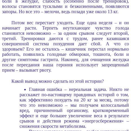
боли в желудке, слабость (особенно после тренировок),
волосы становятся тусклыми и безжизненными, появляются
запоры. Но все это – мелочи, ведь позади уже около 13 кг.
Потом вес перестает уходить. Еще одна неделя – и он
начинает расти. Терпеть неутихающее чувство голода
становится невозможно – за одним срывом следует второй,
третий. Тренировки даются с трудом, ранее казавшаяся
совершенной система похудения дает сбой. А что со
здоровьем? Его не осталось – кишечник перестал нормально
работать, появились голодные обмороки, тошнота, боли и
другие симптомы гастрита. Наконец, для очищения желудка
после переедания наша героиня использует запрещенный
прием – вызывает рвоту.
Какой вывод можно сделать из этой истории?
Главная ошибка – нереальная задача. Никто не
расскажет по-настоящему правдивых историй о том,
как эффективно похудеть на 20 кг за месяц, потому
что это невозможно – мы получаем колоссальный
вред, причиненный организму, кратковременный
эффект и еще большее увеличение веса в результате
срывов и действия режима «энергосбережения» –
снижения скорости метаболизма.