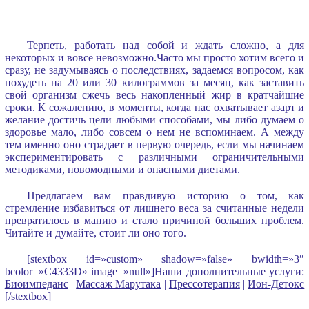
Терпеть, работать над собой и ждать сложно, а для
некоторых и вовсе невозможно.Часто мы просто хотим всего и
сразу, не задумываясь о последствиях, задаемся вопросом, как
похудеть на 20 или 30 килограммов за месяц, как заставить
свой организм сжечь весь накопленный жир в кратчайшие
сроки. К сожалению, в моменты, когда нас охватывает азарт и
желание достичь цели любыми способами, мы либо думаем о
здоровье мало, либо совсем о нем не вспоминаем. А между
тем именно оно страдает в первую очередь, если мы начинаем
экспериментировать с различными ограничительными
методиками, новомодными и опасными диетами.
Предлагаем вам правдивую историю о том, как
стремление избавиться от лишнего веса за считанные недели
превратилось в манию и стало причиной больших проблем.
Читайте и думайте, стоит ли оно того.
[stextbox id=»custom» shadow=»false» bwidth=»3″
bcolor=»C4333D» image=»null»]Наши дополнительные услуги:
Биоимпеданс
|
Массаж Марутака
|
Прессотерапия
|
Ион-Детокс
[/stextbox]