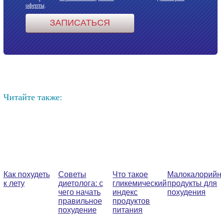
оферты
.
Читайте также:
Как похудеть
Советы
Что такое
Малокалорий
к лету
диетолога: с
гликемический
продукты для
чего начать
индекс
похудения
правильное
продуктов
похудение
питания