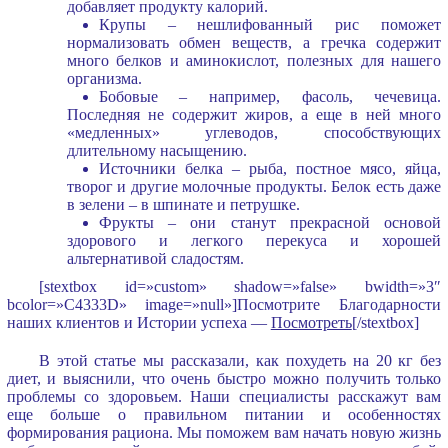
добавляет продукту калорий.
Крупы – нешлифованный рис поможет
нормализовать обмен веществ, а гречка содержит
много белков и аминокислот, полезных для нашего
организма.
Бобовые – например, фасоль, чечевица.
Последняя не содержит жиров, а еще в ней много
«медленных» углеводов, способствующих
длительному насыщению.
Источники белка – рыба, постное мясо, яйца,
творог и другие молочные продукты. Белок есть даже
в зелени – в шпинате и петрушке.
Фрукты – они станут прекрасной основой
здорового и легкого перекуса и хорошей
альтернативой сладостям.
[stextbox id=»custom» shadow=»false» bwidth=»3″
bcolor=»C4333D» image=»null»]Посмотрите Благодарности
наших клиентов и Истории успеха —
Посмотреть
[/stextbox]
В этой статье мы рассказали, как похудеть на 20 кг без
диет, и выяснили, что очень быстро можно получить только
проблемы со здоровьем. Наши специалисты расскажут вам
еще больше о правильном питании и особенностях
формирования рациона. Мы поможем вам начать новую жизнь