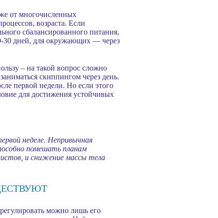
акже от многочисленных
роцессов, возраста. Если
льного сбалансированного питания,
20-30 дней, для окружающих — через
пользу – на такой вопрос сложно
 заниматься скиппингом через день.
ле первой недели. Но если этого
словие для достижения устойчивых
первой неделе. Непривычная
пособно помешать планам
листов, и снижение массы тела
ЩЕСТВУЮТ
 регулировать можно лишь его