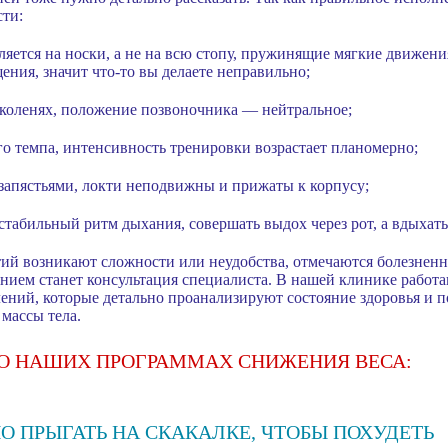
сти:
яется на носки, а не на всю стопу, пружинящие мягкие движен
ения, значит что-то вы делаете неправильно;
 коленях, положение позвоночника — нейтральное;
го темпа, интенсивность тренировки возрастает планомерно;
 запястьями, локти неподвижны и прижаты к корпусу;
стабильный ритм дыхания, совершать выдох через рот, а вдыхать
ятий возникают сложности или неудобства, отмечаются болезне
нием станет консультация специалиста. В нашей клинике работ
лений, которые детально проанализируют состояние здоровья и
массы тела.
 О НАШИХ ПРОГРАММАХ СНИЖЕНИЯ ВЕСА:
О ПРЫГАТЬ НА СКАКАЛКЕ, ЧТОБЫ ПОХУДЕТЬ