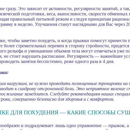
не сразу. Это зависит от активности, регулярности занятий, а т
ической подготовки, веса, выносливости, скорости обменных п
блюдая правильный питьевой режим и следуя принципам рациона
лограмму в неделю. Улучшения станут наглядными для Вас через 
лке, чтобы заметно похудеть, и когда прыжки помогут принести 
е более стремительных перемен в сторону стройности, придется
о рельефа и уменьшение объемов тела могут отмечаться уже пос
м, не стоит нарушать расписание. Регулярность — важнейшее у
 проводить занятия бессистемно, реже одного раза в 4 дня.
ики:
ким нагрузкам, не нужно проводить полноценные тренировки на 
одит к синдрому отсроченной боли. Это неприятное явление с
иросжигание замедлится. Следуйте рекомендациям наших специа
роки, совершенно безопасно для здоровья и с комфортом.
ЛКЕ ДЛЯ ПОХУДЕНИЯ — КАКИЕ СПОСОБЫ СУ
днообразен и подразумевает лишь одно упражнение — прыжок, а