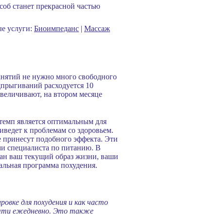
особ станет прекрасной частью
ые услуги:
Биоимпеданс
|
Массаж
анятий не нужно много свободного
дпрыгиваний расходуется 10
увеличивают, на втором месяце
 темп является оптимальным для
иведет к проблемам со здоровьем.
е принесут подобного эффекта. Эти
ами специалиста по питанию. В
ан ваш текущий образ жизни, ваши
альная программа похудения.
овке для похудения и как часто
почти ежедневно. Это также