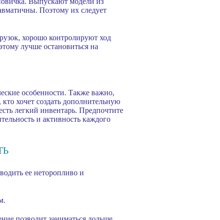
 новичка. Выпускают модели из
авматичны. Поэтому их следует
рузок, хорошо контролируют ход
оэтому лучше остановиться на
еские особенности. Также важно,
 кто хочет создать дополнительную
честь легкий инвентарь. Предпочтите
ительность и активность каждого
ТЬ
оводить ее неторопливо и
м.
ение позволит заниматься дольше,