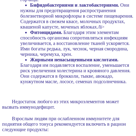
Бифидобактериями и лактобактериями.
Они
нужны для предотвращения распространения
болезнетворной микрофлоры в системе пищеварения.
Содержатся в свежем квасе, молочных продуктах,
квашеной капусте, моченых яблоках./li>
Фитонцидами.
Благодаря этим элементам
способность организма сопротивляться инфекциям
увеличивается, а восстановление тканей ускоряется.
Ими богаты редька, лук, чеснок, черная смородина,
черника, черемуха, хрен.
Жирными ненасыщенными кислотами.
Благодаря им подавляется воспаление, уменьшается
риск увеличения холестерина и кровяного давления.
Они содержатся в брокколи, тыкве, авокадо,
кунжутном масле, лососе, семенах подсолнечника.
Недостаток любого из этих микроэлементов может
вызвать иммунодефицит.
Взрослым людям при ослабленном иммунитете для
поднятия общего тонуса рекомендуется включить в рацион
следующие продукты: