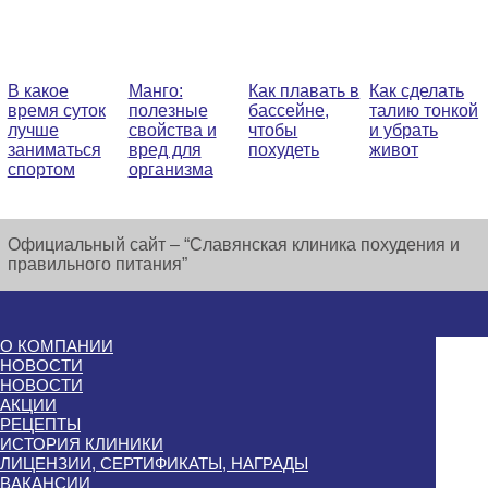
В какое
Манго:
Как плавать в
Как сделать
время суток
полезные
бассейне,
талию тонкой
лучше
свойства и
чтобы
и убрать
заниматься
вред для
похудеть
живот
спортом
организма
Официальный сайт – “Славянская клиника похудения и
правильного питания”
О КОМПАНИИ
НОВОСТИ
НОВОСТИ
АКЦИИ
РЕЦЕПТЫ
ИСТОРИЯ КЛИНИКИ
ЛИЦЕНЗИИ, СЕРТИФИКАТЫ, НАГРАДЫ
ВАКАНСИИ