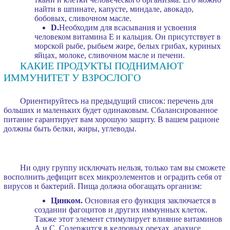
найти в шпинате, капусте, миндале, авокадо,
бобовых, сливочном масле.
D.
Необходим для всасывания и усвоения
человеком витамина Е и кальция. Он присутствует в
морской рыбе, рыбьем жире, белых грибах, куриных
яйцах, молоке, сливочном масле и печени.
КАКИЕ ПРОДУКТЫ ПОДНИМАЮТ
ИММУНИТЕТ У ВЗРОСЛОГО
Ориентируйтесь на предыдущий список: перечень для
больших и маленьких будет одинаковым. Сбалансированное
питание гарантирует вам хорошую защиту. В вашем рационе
должны быть белки, жиры, углеводы.
Ни одну группу исключать нельзя, только там вы сможете
восполнить дефицит всех микроэлементов и оградить себя от
вирусов и бактерий. Пища должна обогащать организм:
Цинком.
Основная его функция заключается в
создании фагоцитов и других иммунных клеток.
Также этот элемент стимулирует влияние витаминов
А и С. Содержится в кедровых орехах, арахисе,