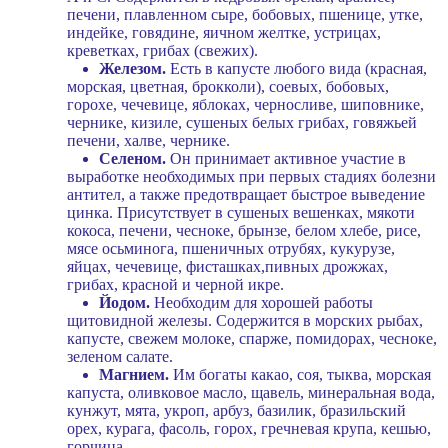
печени, плавленном сыре, бобовых, пшенице, утке,
индейке, говядине, яичном желтке, устрицах,
креветках, грибах (свежих).
Железом.
Есть в капусте любого вида (красная,
морская, цветная, брокколи), соевых, бобовых,
горохе, чечевице, яблоках, черносливе, шиповнике,
чернике, кизиле, сушеных белых грибах, говяжьей
печени, халве, чернике.
Селеном.
Он принимает активное участие в
выработке необходимых при первых стадиях болезни
антител, а также предотвращает быстрое выведение
цинка. Присутствует в сушеных вешенках, мякоти
кокоса, печени, чесноке, брынзе, белом хлебе, рисе,
мясе осьминога, пшеничных отрубях, кукурузе,
яйцах, чечевице, фисташках,пивных дрожжах,
грибах, красной и черной икре.
Йодом.
Необходим для хорошей работы
щитовидной железы. Содержится в морских рыбах,
капусте, свежем молоке, спарже, помидорах, чесноке,
зеленом салате.
Магнием.
Им богаты какао, соя, тыква, морская
капуста, оливковое масло, щавель, минеральная вода,
кунжут, мята, укроп, арбуз, базилик, бразильский
орех, курага, фасоль, горох, гречневая крупа, кешью,
горчица.