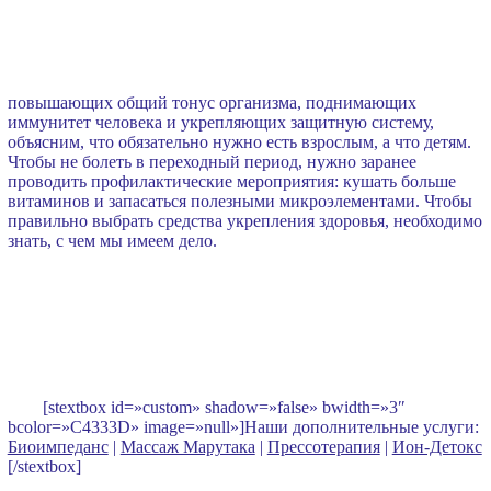
повышающих общий тонус организма, поднимающих
иммунитет человека и укрепляющих защитную систему,
объясним, что обязательно нужно есть взрослым, а что детям.
Чтобы не болеть в переходный период, нужно заранее
проводить профилактические мероприятия: кушать больше
витаминов и запасаться полезными микроэлементами. Чтобы
правильно выбрать средства укрепления здоровья, необходимо
знать, с чем мы имеем дело.
[stextbox id=»custom» shadow=»false» bwidth=»3″
bcolor=»C4333D» image=»null»]Наши дополнительные услуги:
Биоимпеданс
|
Массаж Марутака
|
Прессотерапия
|
Ион-Детокс
[/stextbox]