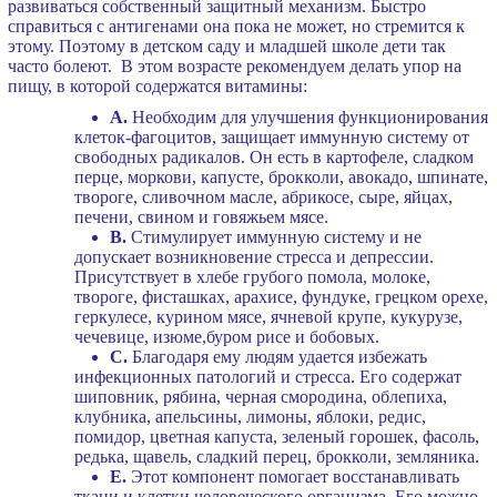
развиваться собственный защитный механизм. Быстро
справиться с антигенами она пока не может, но стремится к
этому. Поэтому в детском саду и младшей школе дети так
часто болеют. В этом возрасте рекомендуем делать упор на
пищу, в которой содержатся витамины:
А.
Необходим для улучшения функционирования
клеток-фагоцитов, защищает иммунную систему от
свободных радикалов. Он есть в картофеле, сладком
перце, моркови, капусте, брокколи, авокадо, шпинате,
твороге, сливочном масле, абрикосе, сыре, яйцах,
печени, свином и говяжьем мясе.
В.
Стимулирует иммунную систему и не
допускает возникновение стресса и депрессии.
Присутствует в хлебе грубого помола, молоке,
твороге, фисташках, арахисе, фундуке, грецком орехе,
геркулесе, курином мясе, ячневой крупе, кукурузе,
чечевице, изюме,буром рисе и бобовых.
С.
Благодаря ему людям удается избежать
инфекционных патологий и стресса. Его содержат
шиповник, рябина, черная смородина, облепиха,
клубника, апельсины, лимоны, яблоки, редис,
помидор, цветная капуста, зеленый горошек, фасоль,
редька, щавель, сладкий перец, брокколи, земляника.
Е.
Этот компонент помогает восстанавливать
ткани и клетки человеческого организма. Его можно