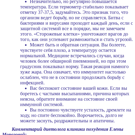
Незначительно, но регулярно повышается
температура. Если термометр стабильно показывает
отметку 37-37,5, задумайтесь. Это признак того, что
организм ведет борьбу, но не справляется. Битва с
бактериями и вирусами проходит каждый день, если с
защитной системой все в порядке, мы не замечаем
этого. «Сторожевые клетки» уничтожают врагов до
того, как они успевают размножиться и стать угрозой.
Может быть и обратная ситуация. Вы болеете,
чувствуете себя плохо, а температуру остается
нормальной. Медицине встречались случаи, когда
человек более обширной пневмонией, но при этом
градусник показывал норму. Такая реакция намного
хуже жара. Она означает, что иммунитет настолько
ослаблен, что не в состоянии продолжать борьбу с
инфекцией.
Вас беспокоит состояние вашей кожи. Если вы
боретесь с частыми высыпаниями, причина которых
неясна, обратите внимание на состояние своей
иммунной системой.
Вы постоянно чувствуете усталость, дремлете на
ходу, но спите беспокойно. Ворочаетесь, долго не
можете заснуть, раздражительны и апатичны.
Комментарий диетолога клиники похудения Елены
Морозовой: