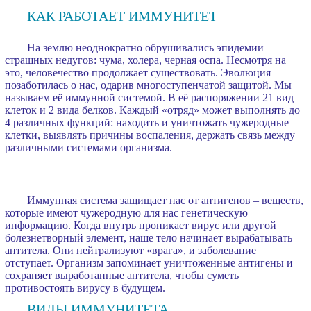
КАК РАБОТАЕТ ИММУНИТЕТ
На землю неоднократно обрушивались эпидемии
страшных недугов: чума, холера, черная оспа. Несмотря на
это, человечество продолжает существовать. Эволюция
позаботилась о нас, одарив многоступенчатой защитой. Мы
называем её иммунной системой. В её распоряжении 21 вид
клеток и 2 вида белков. Каждый «отряд» может выполнять до
4 различных функций: находить и уничтожать чужеродные
клетки, выявлять причины воспаления, держать связь между
различными системами организма.
Иммунная система защищает нас от антигенов – веществ,
которые имеют чужеродную для нас генетическую
информацию. Когда внутрь проникает вирус или другой
болезнетворный элемент, наше тело начинает вырабатывать
антитела. Они нейтрализуют «врага», и заболевание
отступает. Организм запоминает уничтоженные антигены и
сохраняет выработанные антитела, чтобы суметь
противостоять вирусу в будущем.
ВИДЫ ИММУНИТЕТА