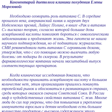
Комментарий диетолога клиники похудения Елены
Морозовой:
Необходимо оговорить роль витамина С. В середине
прошлого века, американский химик и лауреат двух
Нобелевских премий, Лайнус Полинг, в книге «Рак и витамин
С» высказал теорию, согласно которой большие дозы
аскорбиновой кислоты помогают бороться с онкологическими
заболеваниями и продлевают жизнь. Эта гипотеза не нашла
научного подтверждения, но её подхватили журналисты.
СМИ рекомендовали пить витамин С огромными дозами,
утверждая, что с его помощью можно вылечить любую
болезнь: от подагры до склероза. В результате
фармакологические компании начали масштабный выпуск
соответствующих препаратов.
Когда клинические исследования доказали, что
необходимости принимать аскорбиновую кислоту в большом
количестве нет, этим организациям пришлось покинуть
европейский рынок и обосноваться в развивающихся странах,
среди которых оказался сначала Советский Союз. В России
миф о чудодейственных свойствах витамина С жив. Многие
люди до сих пор уверены, что для повышения и укрепления
иммунитета взрослым и детям необходимо есть большое
количество продуктов с высоким содержанием этого