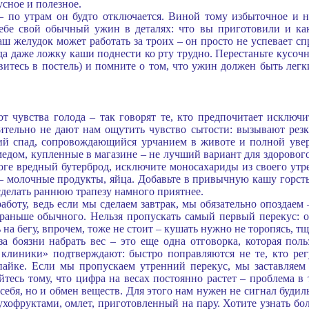
усное и полезное.
– по утрам он будто отключается. Виной тому избыточное и 
себе свой обычный ужин в деталях: что вы приготовили и ка
аш желудок может работать за троих – он просто не успевает спр
да даже ложку каши поднести ко рту трудно. Перестаньте кусочн
равитесь в постель) и помните о том, что ужин должен быть лег
 от чувства голода – так говорят те, кто предпочитает исклю
ительно не дают нам ощутить чувство сытости: вызывают резки
кий спад, сопровождающийся урчанием в животе и полной уве
медом, купленные в магазине – не лучший вариант для здорового
роге вредный бутерброд, исключите моносахариды из своего ут
– молочные продукты, яйца. Добавьте в привычную кашу горсть
 сделать раннюю трапезу намного приятнее.
работу, ведь если мы сделаем завтрак, мы обязательно опоздаем
 раньше обычного. Нельзя пропускать самый первый перекус: о
 на бегу, впрочем, тоже не стоит – кушать нужно не торопясь, 
за боязни набрать вес – это еще одна отговорка, которая пол
клиники» подтверждают: быстро поправляются не те, кто регу
пайке. Если мы пропускаем утренний перекус, мы заставляем
яйтесь тому, что цифра на весах постоянно растет – проблема в
себя, но и обмен веществ. Для этого нам нужен не сигнал будил
хофруктами, омлет, приготовленный на пару. Хотите узнать бол