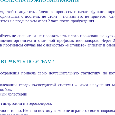
я, чтобы запустить обменные процессы и начать функциониро
 поднявшись с постели, не стоит – пользы это не принесет. С
ться не позднее чем через 2 часа после пробуждения.
айтесь не спешить и не проглатывать плохо прожеванные куски
ищения организма и отличной профилактики запоров. Через 2
 в противном случае вы с легкостью «нагуляете» аппетит и сам
АВТРАКАТЬ ПО УТРАМ?
оохранения привела свою неутешительную статистику, по к
олеваний сердечно-сосудистой системы – из-за нарушения м
ромбов;
ный холестерин;
гипертонии и атеросклероза.
едостаточно. Именно поэтому важно не играть со своим здоров