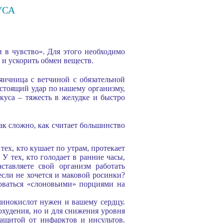
УСА
и в чувство». Для этого необходимо
 и ускорить обмен веществ.
яичница с ветчиной с обязательной
астоящий удар по нашему организму,
екуса – тяжесть в желудке и быстро
ак сложно, как считает большинство
ех, кто кушает по утрам, протекает
 У тех, кто голодает в ранние часы,
ставляете свой организм работать
 если не хочется и маковой росинки?
оваться «слоновьими» порциями на
минокислот нужен и вашему сердцу.
охудения, но и для снижения уровня
защитой от инфарктов и инсультов.