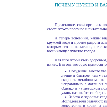
ПОЧЕМУ НУЖНО И ВАЖ
Представьте, свой организм по
съесть что-то полезное и питательн
А теперь вспомним, каким вид
кружкой кофе и прочие радости жиз
которым его не насытишь, а только
возникающее чувство голода.
Для того чтобы быть здоровым,
из нас. Выгода, которую приносят р
Похудение вместо увел
лучше и быстрее, чем у тех
скорость метаболизма на 
неправильно, а могли бы по
Однако в «углеводном пох
ужин, начинайте свой день 
Забота о здоровье се
Исследователи заявляют: п
холестерина в крови, а е