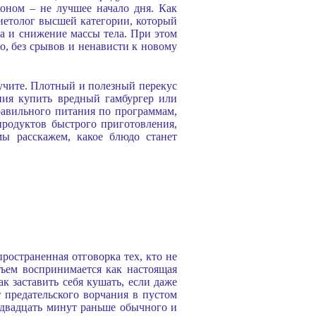
оном – не лучшее начало дня. Как
иетолог высшей категории, который
ма и снижение массы тела. При этом
о, без срывов и ненависти к новому
лучите. Плотный и полезный перекус
ния купить вредный гамбургер или
правильного питания по программам,
продуктов быстрого приготовления,
мы расскажем, какое блюдо станет
пространенная отговорка тех, кто не
дъем воспринимается как настоящая
к заставить себя кушать, если даже
т предательского ворчания в пустом
ь-двадцать минут раньше обычного и