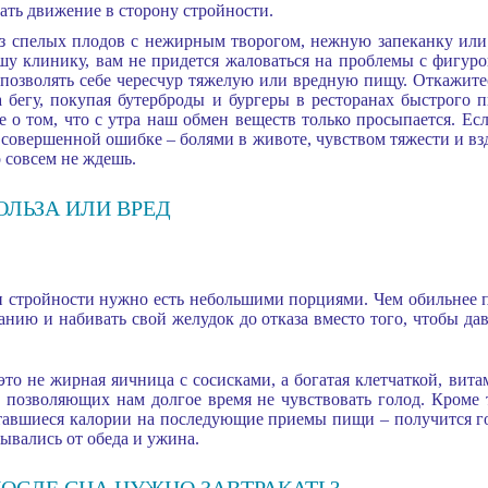
чать движение в сторону стройности.
из спелых плодов с нежирным творогом, нежную запеканку или 
шу клинику, вам не придется жаловаться на проблемы с фигуро
 позволять себе чересчур тяжелую или вредную пищу. Откажите
а бегу, покупая бутерброды и бургеры в ресторанах быстрого 
е о том, что с утра наш обмен веществ только просыпается. Есл
 совершенной ошибке – болями в животе, чувством тяжести и вз
о совсем не ждешь.
ОЛЬЗА ИЛИ ВРЕД
и стройности нужно есть небольшими порциями. Чем обильнее п
анию и набивать свой желудок до отказа вместо того, чтобы дав
это не жирная яичница с сосисками, а богатая клетчаткой, ви
 позволяющих нам долгое время не чувствовать голод. Кроме т
тавшиеся калории на последующие приемы пищи – получится го
зывались от обеда и ужина.
ПОСЛЕ СНА НУЖНО ЗАВТРАКАТЬ?