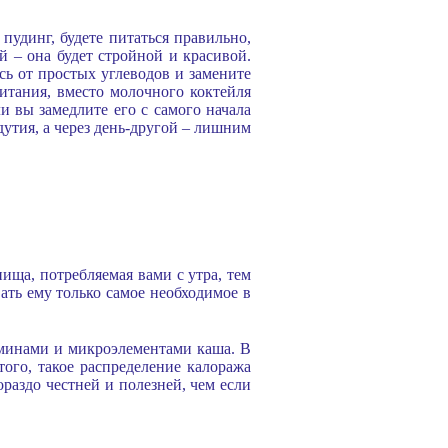
пудинг, будете питаться правильно,
й – она будет стройной и красивой.
сь от простых углеводов и замените
питания, вместо молочного коктейля
и вы замедлите его с самого начала
дутия, а через день-другой – лишним
ища, потребляемая вами с утра, тем
ать ему только самое необходимое в
таминами и микроэлементами каша. В
ого, такое распределение калоража
раздо честней и полезней, чем если