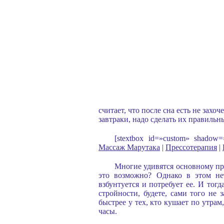
считает, что после сна есть не зах
завтраки, надо сделать их правильн
[stextbox id=»custom» shado
Массаж Марутака
|
Прессотерапия
|
Многие удивятся основному пр
это возможно? Однако в этом не
взбунтуется и потребует ее. И тогд
стройности, будете, сами того не 
быстрее у тех, кто кушает по утра
часы.