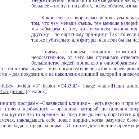
энергетической подпитки в самые ранние часы, 
большее – по пути на работу, перед обедом, изныв
Какие еще отговорки мы используем кажды
том, что чем меньше съешь, тем меньше калорий
мы забываем о том, что механизм накопления
другому – по обратному принципу. Так что если в
так же губительно для фигуры, как если бы вы пе
Почему в нашем сознании утренний 
необязательное, от чего мы стремимся отделат
большинство людей привыкло к однообразному 
очется ни в коем случае – мол, организм еще не готов к перевари
ыми – для похудения, а не накопления лишний калорий и дискомф
w=»false» bwidth=»3″ bcolor=»C4333D» image=»null»]Наши доп
Ион-Детокс
[/stextbox]
инципу программ «Славянской клиники» – есть вкусно и при э
т ничего необычного – организм, который не получил энерг
а вы купите что-то вредное на обед или до него, обратитесь к
замечая, накладывать себе новые порции, когда разумнее был
м, не выходя за пределы нормы. И это не единственное преимущ