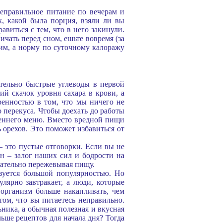
неправильное питание по вечерам и
к, какой была порция, взяли ли вы
авиться с тем, что в него закинули.
ичать перед сном, ешьте вовремя (за
ким, а норму по суточному калоражу
чительно быстрые углеводы в первой
й скачок уровня сахара в крови, а
ренностью в том, что мы ничего не
 перекуса. Чтобы доехать до работы
реннего меню. Вместо вредной пищи
 орехов. Это поможет избавиться от
 – это пустые отговорки. Если вы не
н – залог наших сил и бодрости на
тщательно пережевывая пищу.
ьзуется большой популярностью. Но
лярно завтракает, а люди, которые
 организм больше накапливать, чем
 том, что вы питаетесь неправильно.
ьника, а обычная полезная и вкусная
ьше рецептов для начала дня? Тогда