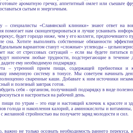
иготовьте ароматную гречку, аппетитный омлет или съешьте фр
 оставаться сытым и энергичным.
 – специалисты «Славянской клиники» знают ответ на воп
ия помогает нам сконцентрироваться и лучше усваивать информ
рекус, будет гораздо ниже, чем у его коллеги, предпочевшего п
сле сна. Хотите выполнять собственные обязанности эффекти
 Идеальным вариантом станут «сложные» углеводы – цельнозерн
т нас от стрессовых ситуаций – если вы будете питаться пр
будут нипочем любые трудности, подстерегающие в течение 
ы дадите ему необходимую подзарядку.
ета – утренний прием пищи, содержащей пребиотики и кле
ашу иммунную систему в тонусе. Мы советуем начинать день
 полноценно сваренные каши. Добавьте к ним источники неза
сный и полезный завтрак готов.
будить себя – организм, получивший подзарядку в виде полезног
проснуться и настроиться на рабочий день.
м пищи по утрам – это еще и настоящий ключик к красоте и з
пов голода и накопления калорий, а аминокислоты и витамины,
 с желанной стройностью вы получаете заряд молодости и сил.
о, важно не только осознать необходимость раннего перекуса,