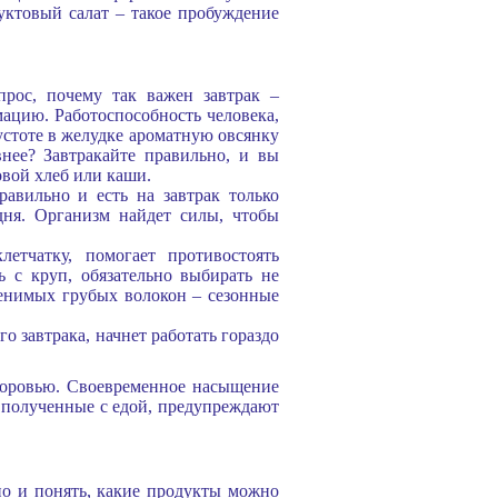
уктовый салат – такое пробуждение
рос, почему так важен завтрак –
ацию. Работоспособность человека,
устоте в желудке ароматную овсянку
внее? Завтракайте правильно, и вы
овой хлеб или каши.
авильно и есть на завтрак только
дня. Организм найдет силы, чтобы
тчатку, помогает противостоять
 с круп, обязательно выбирать не
менимых грубых волокон – сезонные
о завтрака, начнет работать гораздо
доровью. Своевременное насыщение
 полученные с едой, предупреждают
 но и понять, какие продукты можно