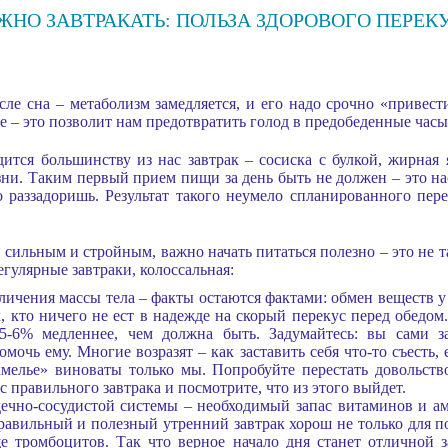
НО ЗАВТРАКАТЬ: ПОЛЬЗА ЗДОРОВОГО ПЕРЕК
сле сна – метаболизм замедляется, и его надо срочно «привест
ое – это позволит нам предотвратить голод в предобеденные часы
ится большинству из нас завтрак – сосиска с булкой, жирная 
ни. Таким первый прием пищи за день быть не должен – это н
 раззадоришь. Результат такого неумело спланированного пер
 сильным и стройным, важно начать питаться полезно – это не т
егулярные завтраки, колоссальная:
ичения массы тела – факты остаются фактами: обмен веществ у т
, кто ничего не ест в надежде на скорый перекус перед обедом.
5-6% медленнее, чем должна быть. Задумайтесь: вы сами за
мочь ему. Многие возразят – как заставить себя что-то съесть,
мелье» виноваты только мы. Попробуйте перестать довольств
с правильного завтрака и посмотрите, что из этого выйдет.
рдечно-сосудистой системы – необходимый запас витаминов и а
равильный и полезный утренний завтрак хорош не только для п
ще тромбоцитов. Так что верное начало дня станет отличной 