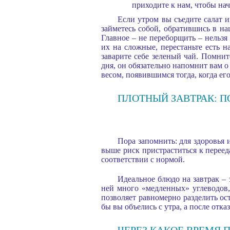
приходите к нам, чтобы на
Если утром вы съедите салат 
займетесь собой, обратившись в на
Главное – не переборщить – нельзя
их на сложные, перестаньте есть н
заварите себе зеленый чай. Помнит
дня, он обязательно напомнит вам о
весом, появившимся тогда, когда ег
ПЛОТНЫЙ ЗАВТРАК: П
Пора запомнить: для здоровья 
выше риск пристраститься к переед
соответствии с нормой.
Идеальное блюдо на завтрак – 
ней много «медленных» углеводов,
позволяет равномерно разделить ос
бы вы объелись с утра, а после отка
ЧЕРЕЗ КАКОЕ ВРЕМЯ 