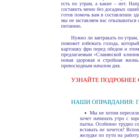
есть по утрам, а какие – нет. Н
составить меню без досадных ошиб
готов помочь вам в составлении зд
мы не заставляем вас отказываться
питанию.
Нужно ли завтракать по утрам,
поможет избежать голода, которы
картошку фри перед обедом и этим 
предлагаемым «Славянской клинико
новая здоровая и стройная жизнь
превосходным началом дня.
УЗНАЙТЕ ПОДРОБНЕЕ
НАШИ ОПРАВДАНИЯ: 
Мы не хотим пересилив
хочет начинать утро с хо
пытка. Особенно трудно со
вставать не хочется? Вспо
желудке по пути на работу