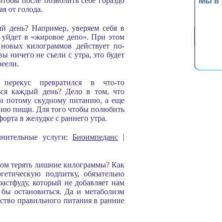
чтобы после позволить себе гораздо
Мы в
ая от голода.
й день? Например, уверяем себя в
 уйдет в «жировое депо». При этом
 новых килограммов действует по-
ы ничего не съели с утра, это будет
реели.
перекус превратился в что-то
ься каждый день? Дело в том, что
и потому скудному питанию, а еще
ванию пищи. Для того чтобы полюбить
орта в желудке с раннего утра.
олнительные услуги:
Биоимпеданс
|
том терять лишние килограммы? Как
етическую подпитку, обязательно
 фастфуду, который не добавляет нам
о бы остановиться. Да и метаболизм
ество правильного питания в ранние