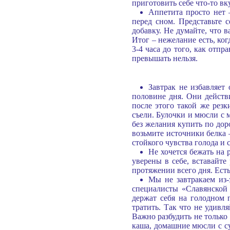
приготовить себе что-то вк
Аппетита просто нет 
перед сном. Представьте 
добавку. Не думайте, что в
Итог – нежелание есть, ког
3-4 часа до того, как отп
превышать нельзя.
Завтрак не избавляет
половине дня. Они действ
после этого такой же рез
съели. Булочки и мюсли с 
без желания купить по до
возьмите источники белка 
стойкого чувства голода и
Не хочется бежать на 
уверены в себе, вставайте
протяжении всего дня. Есть
Мы не завтракаем из-
специалисты «Славянской 
держат себя на голодном 
тратить. Так что не удивл
Важно разбудить не только 
каша, домашние мюсли с су