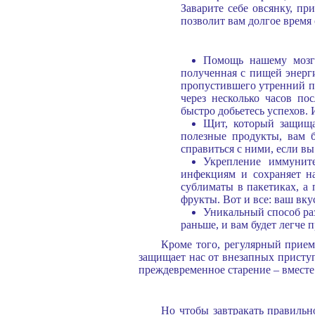
Заварите себе овсянку, пр
позволит вам долгое время
Помощь нашему мозгу
полученная с пищей энерг
пропустившего утренний пе
через несколько часов по
быстро добьетесь успехов.
Щит, который защищае
полезные продукты, вам 
справиться с ними, если в
Укрепление иммунит
инфекциям и сохраняет н
сублиматы в пакетиках, а
фрукты. Вот и все: ваш вку
Уникальный способ раз
раньше, и вам будет легче 
Кроме того, регулярный прие
защищает нас от внезапных присту
преждевременное старение – вместе
Но чтобы завтракать правильн