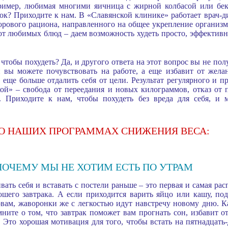
апример, любимая многими яичница с жирной колбасой или бек
ок? Приходите к нам. В «Славянской клинике» работает врач-д
орового рациона, направленного на общее укрепление организ
 от любимых блюд – даем возможность худеть просто, эффективн
 чтобы похудеть? Да, и другого ответа на этот вопрос вы не по
й вы можете почувствовать на работе, а еще избавит от жела
еще больше отдалить себя от цели. Результат регулярного и 
й» – свобода от переедания и новых килограммов, отказ от 
. Приходите к нам, чтобы похудеть без вреда для себя, и 
 О НАШИХ ПРОГРАММАХ СНИЖЕНИЯ ВЕСА:
ПОЧЕМУ МЫ НЕ ХОТИМ ЕСТЬ ПО УТРАМ
ать себя и вставать с постели раньше – это первая и самая рас
рошего завтрака. А если приходится варить яйцо или кашу, по
вам, жаворонки же с легкостью идут навстречу новому дню. Ка
мните о том, что завтрак поможет вам прогнать сон, избавит о
. Это хорошая мотивация для того, чтобы встать на пятнадцат