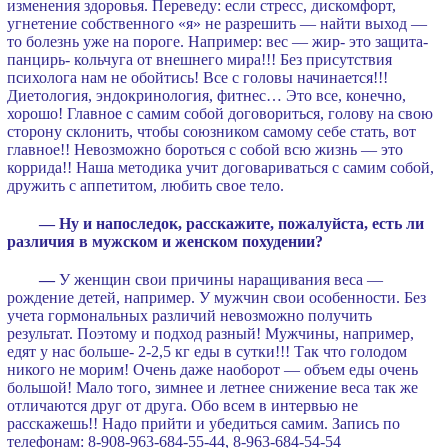
изменения здоровья. Переведу: если стресс, дискомфорт,
угнетение собственного «я» не разрешить — найти выход —
то болезнь уже на пороге. Например: вес — жир- это защита-
панцирь- кольчуга от внешнего мира!!! Без присутствия
психолога нам не обойтись! Все с головы начинается!!!
Диетология, эндокринология, фитнес… Это все, конечно,
хорошо! Главное с самим собой договориться, голову на свою
сторону склонить, чтобы союзником самому себе стать, вот
главное!! Невозможно бороться с собой всю жизнь — это
коррида!! Наша методика учит договариваться с самим собой,
дружить с аппетитом, любить свое тело.
— Ну и напоследок, расскажите, пожалуйста, есть ли
различия в мужском и женском похудении?
—
У женщин свои причины наращивания веса —
рождение детей, например. У мужчин свои особенности. Без
учета гормональных различий невозможно получить
результат. Поэтому и подход разный! Мужчины, например,
едят у нас больше- 2-2,5 кг еды в сутки!!! Так что голодом
никого не морим! Очень даже наоборот — объем еды очень
большой! Мало того, зимнее и летнее снижение веса так же
отличаются друг от друга. Обо всем в интервью не
расскажешь!! Надо прийти и убедиться самим. Запись по
телефонам: 8-908-963-684-55-44, 8-963-684-54-54