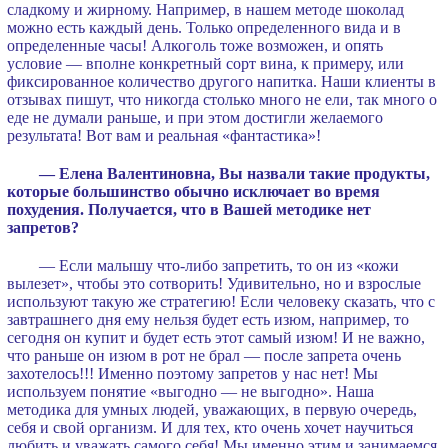
сладкому и жирному. Например, в нашем методе шоколад
можно есть каждый день. Только определенного вида и в
определенные часы! Алкоголь тоже возможен, и опять
условие — вполне конкретный сорт вина, к примеру, или
фиксированное количество другого напитка. Наши клиенты в
отзывах пишут, что никогда столько много не ели, так много о
еде не думали раньше, и при этом достигли желаемого
результата! Вот вам и реальная «фантастика»!
— Елена Валентиновна, Вы назвали такие продукты,
которые большинство обычно исключает во время
похудения. Получается, что в Вашей методике нет
запретов?
— Если малышу что-либо запретить, то он из «кожи
вылезет», чтобы это сотворить! Удивительно, но и взрослые
используют такую же стратегию! Если человеку сказать, что с
завтрашнего дня ему нельзя будет есть изюм, например, то
сегодня он купит и будет есть этот самый изюм! И не важно,
что раньше он изюм в рот не брал — после запрета очень
захотелось!!! Именно поэтому запретов у нас нет! Мы
используем понятие «выгодно — не выгодно». Наша
методика для умных людей, уважающих, в первую очередь,
себя и свой организм. И для тех, кто очень хочет научиться
любить и уважать самого себя! Мы именно этим и занимаемся.