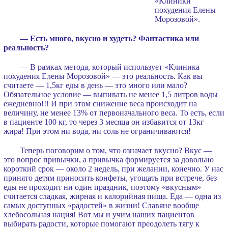
«Клиники
похудения Елены
Морозовой».
— Есть много, вкусно и худеть? Фантастика или
реальность?
— В рамках метода, который использует «Клиника
похудения Елены Морозовой» — это реальность. Как вы
считаете — 1,5кг еды в день — это много или мало?
Обязательное условие — выпивать не менее 1,5 литров воды
ежедневно!!! И при этом снижение веса происходит на
величину, не менее 13% от первоначального веса. То есть, если
в пациенте 100 кг, то через 3 месяца он избавится от 13кг
жира! При этом ни вода, ни соль не ограничиваются!
Теперь поговорим о том, что означает вкусно? Вкус —
это вопрос привычки, а привычка формируется за довольно
короткий срок — около 2 недель, при желании, конечно. У нас
принято детям приносить конфеты, угощать при встрече, без
еды не проходит ни один праздник, поэтому «вкусным»
считается сладкая, жирная и калорийная пища. Еда — одна из
самых доступных «радостей» в жизни! Славяне вообще
хлебосольная нация! Вот мы и учим наших пациентов
выбирать радости, которые помогают преодолеть тягу к