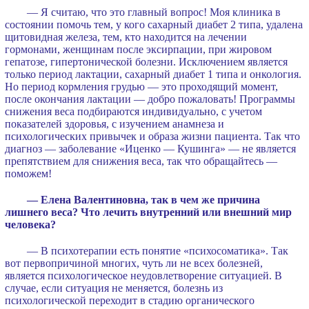
— Я считаю, что это главный вопрос! Моя клиника в
состоянии помочь тем, у кого сахарный диабет 2 типа, удалена
щитовидная железа, тем, кто находится на лечении
гормонами, женщинам после эксирпации, при жировом
гепатозе, гипертонической болезни. Исключением является
только период лактации, сахарный диабет 1 типа и онкология.
Но период кормления грудью — это проходящий момент,
после окончания лактации — добро пожаловать! Программы
снижения веса подбираются индивидуально, с учетом
показателей здоровья, с изучением анамнеза и
психологических привычек и образа жизни пациента. Так что
диагноз — заболевание «Иценко — Кушинга» — не является
препятствием для снижения веса, так что обращайтесь —
поможем!
— Елена Валентиновна, так в чем же причина
лишнего веса? Что лечить внутренний или внешний мир
человека?
— В психотерапии есть понятие «психосоматика». Так
вот первопричиной многих, чуть ли не всех болезней,
является психологическое неудовлетворение ситуацией. В
случае, если ситуация не меняется, болезнь из
психологической переходит в стадию органического