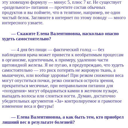
эту зловещую формулу — минус 5, плюс 7 кг. Не существует
«раздельного» питания — прочтите состав обычных
продуктов и вы поймете, что в телятине, например, не один
чистый белок. Загляните в интернет по этому поводу — много
интересного узнаете.
— Скажите Елена Валентиновна, насколько опасно
худеть самостоятельно?
— 4 дня без пищи — фактический голод — без
наблюдения врача может привести к необратимым процессам
в организме, идентичным, к примеру, удалению части
щитовидной железы. Я не пугаю, я предупреждаю, что худеть
самостоятельно — это риск потерять не жировую ткань, а
мышечную, или вообще здоровье! При резком снижении веса
могут опуститься почки, резко снизиться острота зрения,
прекратиться месячные, при неправильном питании для
«похудения» могут обрадоваться камни в желчном пузыре,
выпадать волосы или слоиться ногти. Думаю, достаточно
убедительных аргументов «За» контролируемое и грамотное
изменение веса и фигуры!
— Елена Валентиновна, а как быть тем, кто приобрел
лишний вес в результате болезней?