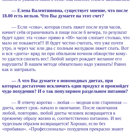
— Елена Валентиновна, существует мнение, что после
18.00 есть нельзя. Что Вы думаете на этот счет?
— Если «сова», которая спать ляжет после нуля часов,
начнет себя ограничивать в пище после 6 вечера, то результат
будет один: эта «сова» прямо в «00» часов слопает столько, что
мало не покажется!!! И будет честно считать, что уже почти
утро, и через час или два с полным желудком ляжет спать. Вот
и вся «диета» вряд ли при обильном ночном обжорстве кому-
то удастся снизить вес! Любой запрет рождает желание его
нарушить! В нашем методе обязательно надо ужинать! Равно
как и завтракать.
— А что Вы думаете о новомодных диетах, при
которых достаточно исключить один продукт и произойдет
чудо похудения? И о так популярном раздельном питании?
— Я отвечу коротко – любая — модная или старинная —
диета, имеет срок- начало и окончание. После окончания
любой, повторяю, любой диеты человек возвращается к
прежнему образу жизни и, соответственно питанию. И вес
чудесным образом возвращается! Хорошо, если без
«прибавки». «Профессионалы» похудения прекрасно знают