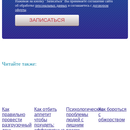
Нажимая на кнопку "Записаться" Вы принимаете соглашение сайта
об обработке
персональных данных
и соглашаетесь с
договором
оферты
.
Читайте также:
Как
Как отбить
Психологические
Как бороться
правильно
аппетит
проблемы
с
провести
чтобы
людей с
обжорством
разгрузочный
похудеть:
лишним