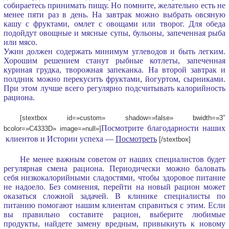
собираетесь принимать пищу. Но помните, желательно есть не
менее пяти раз в день. На завтрак можно выбрать овсяную
кашу с фруктами, омлет с овощами или творог. Для обеда
подойдут овощные и мясные супы, бульоны, запеченная рыба
или мясо.
Ужин должен содержать минимум углеводов и быть легким.
Хорошим решением станут рыбные котлеты, запеченная
куриная грудка, творожная запеканка. На второй завтрак и
полдник можно перекусить фруктами, йогуртом, сырниками.
При этом лучше всего регулярно подсчитывать калорийность
рациона.
[stextbox id=»custom» shadow=»false» bwidth=»3″
Посмотрите благодарности наших
bcolor=»C4333D» image=»null»]
клиентов и Истории успеха —
Посмотреть
[/stextbox]
Не менее важным советом от наших специалистов будет
регулярная смена рациона. Периодически можно баловать
себя низкокалорийными сладостями, чтобы здоровое питание
не надоело. Без сомнения, перейти на новый рацион может
оказаться сложной задачей. В клинике специалисты по
питанию помогают нашим клиентам справиться с этим. Если
вы правильно составите рацион, выберите любимые
продукты, найдете замену вредным, привыкнуть к новому