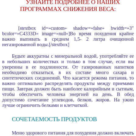
УЗНАЙТЕ ПОДРОБНЕЕ О НАШИХ
ПРОГРАММАХ СНИЖЕНИЯ ВЕСА:
[stextbox id=»custom» shadow=»false» bwidth=»3″
bcolor=»C4333D» image=»null»]Во время похудения крайне
важно выпивать в среднем 1,5- 2 литра очищенной
негазированной воды.[/stextbox]
Будьте аккуратны с минеральной водой, употребляйте ее
в небольших количествах и только в том случае, если вы
уверенны в ее подлинности. От газированных напитков
необходимо отказаться, в их составе много сахара и
синтетических соединений. Что касается режима питания, то
важно оптимально распределять продукты между приемами
пищи. Завтрак должен быть наиболее калорийным и сытным,
чтобы обеспечить человека энергией на день. В обед
допустимо сочетание углеводов, белков, жиров. На ужин
лучше ограничить белками и клетчаткой.
СОЧЕТАЕМОСТЬ ПРОДУКТОВ
Меню здорового питания для похудения должно включать