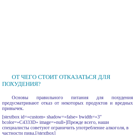
ОТ ЧЕГО СТОИТ ОТКАЗАТЬСЯ ДЛЯ
ПОХУДЕНИЯ?
Основы правильного питания для похудения
предусматривают отказ от некоторых продуктов и вредных
привычек.
[stextbox id=»custom» shadow=»false» bwidth=»3″
bcolor=»C4333D» image=»null»]Прежде всего, наши
специалисты советуют ограничить употребление алкоголя, в
частности пива.[/stextbox]